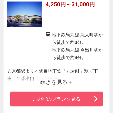
4,250円～31,000円
地下鉄烏丸線 丸太町駅か
ら徒歩で約8分。
地下鉄烏丸線 今出川駅か
ら徒歩で約8分。
☆京都駅より４駅目地下鉄「丸太町」駅で下
車、２番出口 徒歩約８分
続きを見る
☆御所・蛤御門前の緑あふれる閑静な佇まい
が、京都市景観賞を受賞した落ち着いた雰囲気
この宿のプランを見る
のホテル。