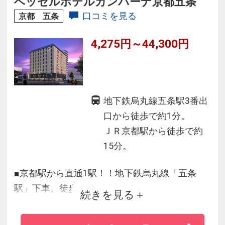
ベッセルホテルカンパーナ京都五条
変わらぬ笑顔と、おひとりおひとりの気持ちに
口コミを見る
京都 五条
寄り添うおもてなしで、あなたのお越しをお待
4,275円～44,300円
ちしています。
地下鉄烏丸線五条駅3番出
口から徒歩で約1分。
ＪＲ京都駅から徒歩で約
15分。
■京都駅から直通1駅！！地下鉄烏丸線「五条
駅」下車、徒歩１分。
続きを見る
■四条からも約１５分の徒歩圏内にあり、古都の
名所巡りに便利。