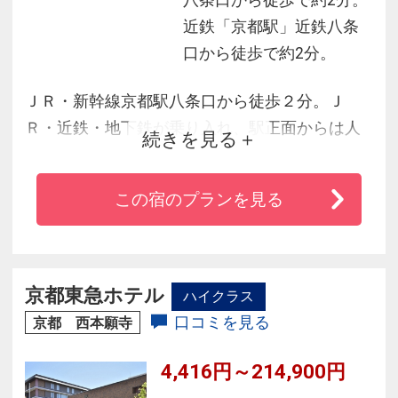
近鉄「京都駅」近鉄八条
口から徒歩で約2分。
ＪＲ・新幹線京都駅八条口から徒歩２分。Ｊ
Ｒ・近鉄・地下鉄が乗り入れ、駅正面からは人
続きを見る
気のスポットへ路線バスが運行。鉄道博物館や
水族館のある梅小路エリア、桜バ紅葉、神社仏
この宿のプランを見る
閣めぐりに人気の東山エリア・千本鳥居が有名
な伏見稲荷大社・日本酒の文化と歴史が楽しめ
る酒蔵のある街並みや龍馬縁の旅籠・寺田屋が
ある伏見桃山エリアなど、京の滞在にとっても
京都東急ホテル
ハイクラス
便利なホテルです。
口コミを見る
京都 西本願寺
4,416円～214,900円