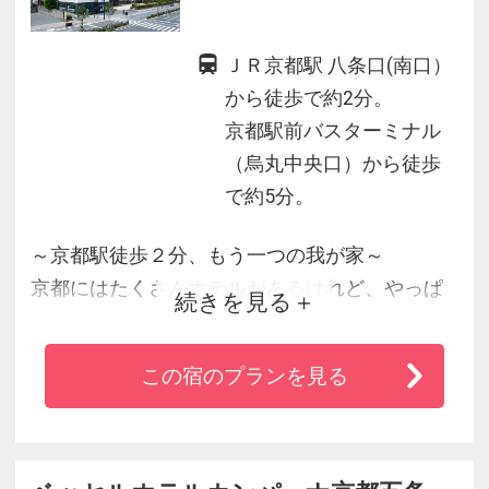
ＪＲ京都駅 八条口(南口）
から徒歩で約2分。
京都駅前バスターミナル
（烏丸中央口）から徒歩
で約5分。
～京都駅徒歩２分、もう一つの我が家～
京都にはたくさんホテルがあるけれど、やっぱ
続きを見る
りいつも選ぶのはここ。ホッとするから。
そんな風におっしゃってくださるお客様増えて
この宿のプランを見る
います。
世代を超えて愛される、永遠の定番ホテル。
それが、「都ホテル 京都八条」。