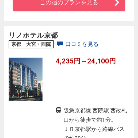
この宿のプランを見る
■ホテルにはサウナ付の大浴場があり、旅の疲れ
をを癒します。
■朝食は京都らしいおばんざいメニューを中心に
ご提供。
リノホテル京都
■全室禁煙
口コミを見る
京都 大宮・西院
■全館Ｗｉ－Ｆｉ完備、駐車場、お子様添い寝無
4,235円～24,100円
料♪
阪急京都線 西院駅 西改札
口から徒歩で約1分。
ＪＲ京都駅から路線バス