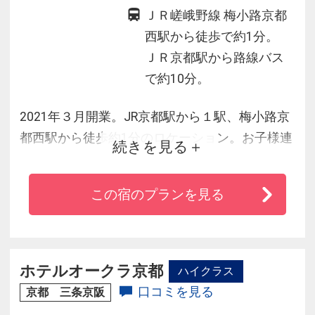
ＪＲ嵯峨野線 梅小路京都
西駅から徒歩で約1分。
ＪＲ京都駅から路線バス
で約10分。
2021年３月開業。JR京都駅から１駅、梅小路京
都西駅から徒歩約1分のロケーション。お子様連
続きを見る
れのご家族に嬉しいサービスが充実しており、
ゆとりある共用部には、旅の疲れを心身ともに
この宿のプランを見る
癒せる大浴場も。徒歩圏内に自然が豊富な梅小
路公園や京都鉄道博物館、京都水族館があり、
ご家族やお友達同士などで、ゆったりした滞在
を楽しんでいただけます。
ホテルオークラ京都
ハイクラス
口コミを見る
京都 三条京阪