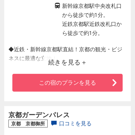
新幹線京都駅中央改札口
から徒歩で約1分。
近鉄京都駅近鉄改札口か
ら徒歩で約1分。
◆近鉄・新幹線京都駅直結！京都の観光・ビジ
ネスに最適な立地！
続きを見る
◆ＪＲ在来線・京都市営地下鉄・バスターミナ
ルにもラクラクアクセス♪
この宿のプランを見る
◆全室有線及び無線ＬＡＮを完備し無料でご利
用いただけます
◆トレインビューをご堪能いただけるコーナー
ツインルームも人気♪
京都ガーデンパレス
◆朝食バイキングでは毎朝ホテルで焼き上げる
口コミを見る
京都 京都御所
パンが好評♪