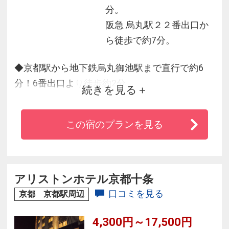
分。
阪急 烏丸駅２２番出口か
ら徒歩で約7分。
◆京都駅から地下鉄烏丸御池駅まで直行で約6
分！6番出口より徒歩約2分
続きを見る
◆季節によって異なる全60種類の朝食ビュッフ
ェをお楽しみいただけます
この宿のプランを見る
◆客室最上階の12階にレディースフロアをご用
意。セキュリティも安心です。
◆全室に加湿器機能付き空気清浄機完備、シモ
ンズ製のベッドで深い眠りを。
アリストンホテル京都十条
◆ホテル最上階の天然温泉スパが有料でご利用
口コミを見る
京都 京都駅周辺
いただけます。
4,300円～17,500円