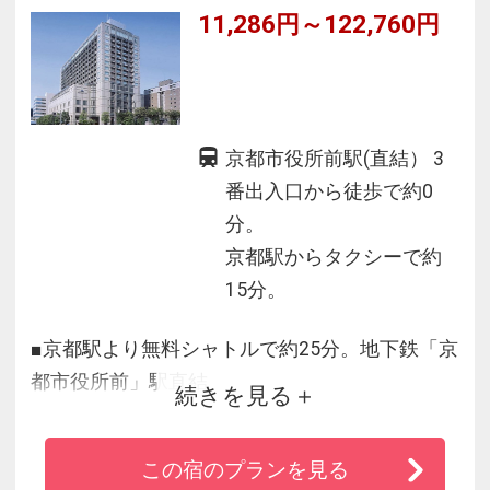
11,286円～122,760円
京都市役所前駅(直結） 3
番出入口から徒歩で約0
分。
京都駅からタクシーで約
15分。
■京都駅より無料シャトルで約25分。地下鉄「京
都市役所前」駅直結
続きを見る
■祇園・先斗町・鴨川など京の名所に大変便利な
立地
この宿のプランを見る
■地上60ｍから鴨川と東山三十六峰を望める17