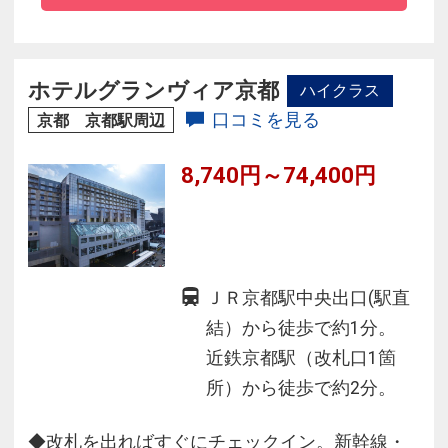
階トップラウンジは、京都髄一の眺め
■1888年創業の歴史をもつその落ち着いたたた
ずまい
ホテルグランヴィア京都
ハイクラス
■たくさんのお客様をお迎えしてきたホスピタリ
口コミを見る
京都 京都駅周辺
ティはそのままに
心地よい京都での滞在をお約束します。
8,740円～74,400円
ＪＲ京都駅中央出口(駅直
結）から徒歩で約1分。
近鉄京都駅（改札口1箇
所）から徒歩で約2分。
◆改札を出ればすぐにチェックイン。新幹線・