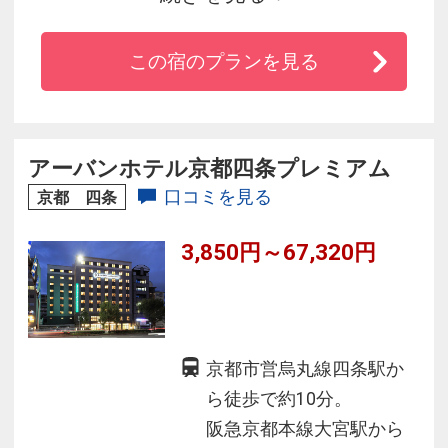
徒歩5分
■ Wifi全館無料
この宿のプランを見る
■ 朝食は「焼きたてパンとごちそう野菜の朝ご
はん」がコンセプト
■ ご宿泊者様には無料のラウンジサービス満
載！大浴場も完備
アーバンホテル京都四条プレミアム
■ 室ベッドにはシモンズベッドとの共同開発さ
口コミを見る
京都 四条
れたインターゲートホテルのオリジナルマット
3,850円～67,320円
レスを採用
京都市営烏丸線四条駅か
ら徒歩で約10分。
阪急京都本線大宮駅から