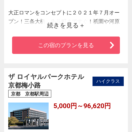
大正ロマンをコンセプトに２０２１年７月オー
プン！三条大橋、先斗町まですぐ！祇園や河原
続きを見る
町までも徒歩圏内。ＡＲＵから始まる京の旅。
セルフ撮影スタジオも使えるプレミアムフロア
この宿のプランを見る
では女性には嬉しい高機能ドライヤーやヘヤア
イロンなど美容家電も常設！非日常をお楽しみ
ください♪
ザ ロイヤルパークホテル
ハイクラス
京都梅小路
京都 京都駅周辺
5,000円～96,620円