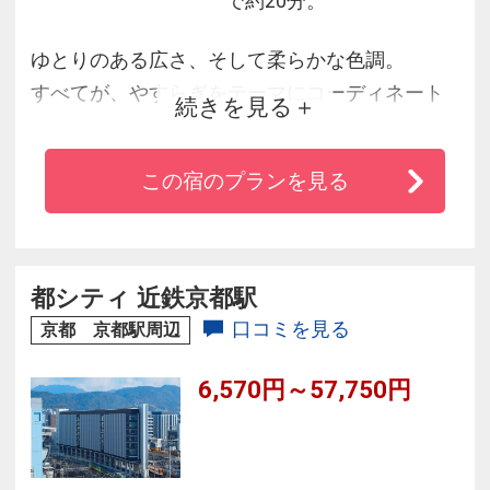
で約20分。
ゆとりのある広さ、そして柔らかな色調。
すべてが、やすらぎをテーマにコーディネート
続きを見る
されています。
大きめの窓からのほどよい採光。ベッドは全て
この宿のプランを見る
余裕のある大きなサイズを使用。
くつろいでいただくための繊細なサービスの
数々。
今までになかった上質のひとときをお過ごしく
都シティ 近鉄京都駅
ださい。
口コミを見る
京都 京都駅周辺
6,570円～57,750円