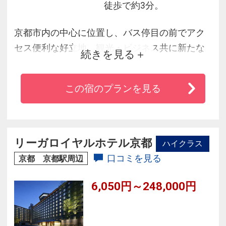
徒歩で約3分。
京都市内の中心に位置し、バス停目の前でアク
セス便利な好立地。観光・ビジネス共に新たな
続きを見る
拠点としてご利用いただけます。和を取り入れ
た”京都”を感じるお部屋に、シモンズ社製ベッド
この宿のプランを見る
で上質な眠りをご提供致します。ホテル館内に
は開放的な雰囲気のレストランを併設し、サウ
ナ付大浴場とフィットネスでお客様の心と体を
癒します。
リーガロイヤルホテル京都
ハイクラス
口コミを見る
京都 京都駅周辺
6,050円～248,000円