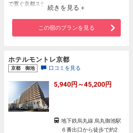
で寛ぐ京都ステイ
続きを見る
四条通り沿い、河原町駅から徒歩約5分の観光に
もビジネスにも絶好のロケーション。
この宿のプランを見る
管理栄養士が監修した和洋ブッフェや大浴場、
無料のウェルカムサービスなど、大人の京都旅
を提案します。
ホテルモントレ京都
口コミを見る
京都 御池
5,940円～45,200円
地下鉄烏丸線 烏丸御池駅
６番出口から徒歩で約2