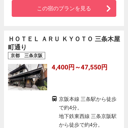
メニティも充実！
この宿のプランを見る
◆レディースルームにはイオンドライヤーやマ
ッサージクッションをご用意
◆郷土料理を朝食バイキングでご提供。料理長
自慢の朝食です！
ＨＯＴＥＬ ＡＲＵ ＫＹＯＴＯ 三条木屋
◆自動精算機でスムーズなチェックイン・チェ
町通り
ックアウトが可能
京都 三条京阪
4,400円～47,550円
京阪本線 三条駅から徒歩
で約4分。
地下鉄東西線 三条京阪駅
から徒歩で約4分。