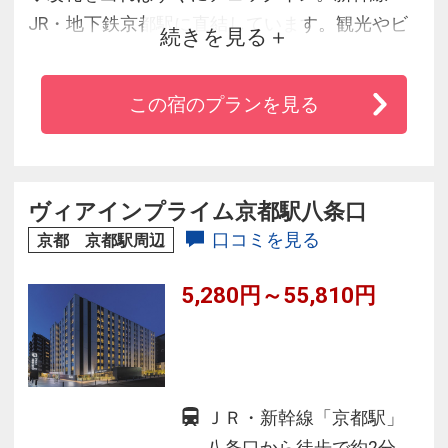
JR・地下鉄京都駅に直結しています。観光やビ
続きを見る
ジネスに抜群な利便性と洗練された施設を誇る
ラグジュアリーホテル。チェックイン前・チェ
この宿のプランを見る
ックアウト後もお荷物のお預かりをいたしま
す。朝食はメニュー豊富な和洋バイキング、ほ
っこりとした京の朝ごはんの「和朝食」どちら
も好評です。
ヴィアインプライム京都駅八条口
口コミを見る
京都 京都駅周辺
5,280円～55,810円
ＪＲ・新幹線「京都駅」
八条口から徒歩で約2分。