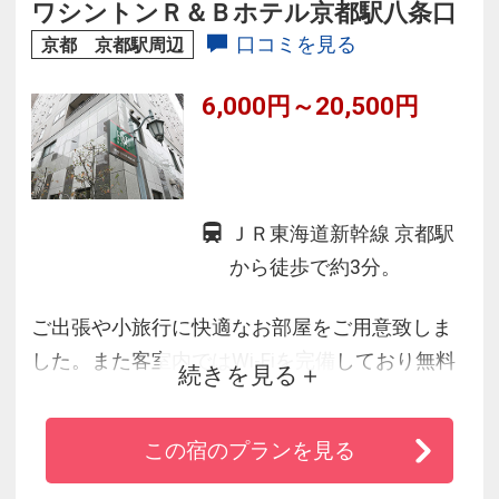
ちで、最高の空間とサービスを提供させていた
ワシントンＲ＆Ｂホテル京都駅八条口
だきます。
口コミを見る
京都 京都駅周辺
6,000円～20,500円
ＪＲ東海道新幹線 京都駅
から徒歩で約3分。
ご出張や小旅行に快適なお部屋をご用意致しま
した。また客室内ではWi-Fiを完備しており無料
続きを見る
インターネット接続がご利用頂けます。有線LAN
を全室完備し、ビジネスパーソンの為の設備を
この宿のプランを見る
充実させております。