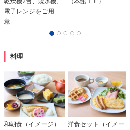
乾燥機2台、製氷機、
（本館１Ｆ）
電子レンジをご用
意。
料理
：
和朝食（イメージ）
洋食セット（イメー