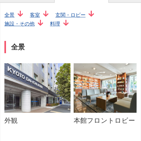
全景
客室
玄関・ロビー
施設・その他
料理
全景
外観
本館フロントロビー