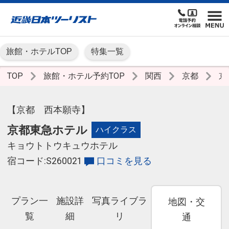
旅館・ホテルTOP
特集一覧
TOP
旅館・ホテル予約TOP
関西
京都
京
【京都 西本願寺】
京都東急ホテル
ハイクラス
キョウトトウキュウホテル
宿コード:S260021
口コミを見る
プラン一
施設詳
写真ライブラ
地図・交
覧
細
リ
通