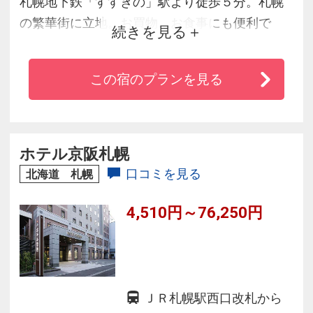
札幌地下鉄「すすきの」駅より徒歩５分。札幌
の繁華街に立地。お買物、お食事にも便利で
続きを見る
す。また、全室禁煙ルームを採用、１階ロビー
と客室階３フロアーに喫煙コーナーを設けまし
この宿のプランを見る
た。お部屋は全室「バス・トイレ・洗面台」３
点独立型、ゆったりとお寛ぎいただけるスペー
スをご提供いたします。朝食は和洋約３０種類
のブッフェスタイル。お部屋へのコーヒーのお
ホテル京阪札幌
持ち帰りも可能です。
口コミを見る
北海道 札幌
4,510円～76,250円
ＪＲ札幌駅西口改札から