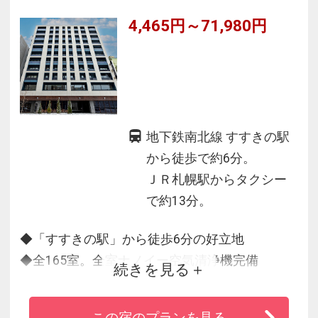
4,465円～71,980円
地下鉄南北線 すすきの駅
から徒歩で約6分。
ＪＲ札幌駅からタクシー
で約13分。
◆「すすきの駅」から徒歩6分の好立地
◆全165室。全室ナノイー空気清浄機完備
続きを見る
◆全室高速有線インターネット/ＷｉＦｉ接続無
料
この宿のプランを見る