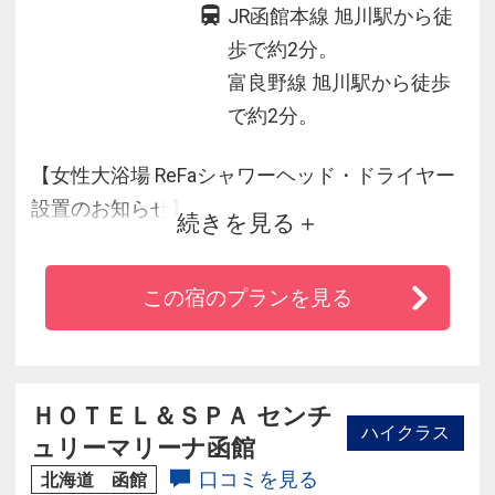
JR函館本線 旭川駅から徒
歩で約2分。
富良野線 旭川駅から徒歩
で約2分。
【女性大浴場 ReFaシャワーヘッド・ドライヤー
設置のお知らせ】
続きを見る
当ホテル内の女性大浴場には、ReFaのシャワー
この宿のプランを見る
ヘッド「ReFa FINE BUBBLE U」、ドライヤー
「ReFa BEAUTECH DRYER S＋」を設置しており
ます。
是非、当館女性大浴場にてお試しください。
ＨＯＴＥＬ＆ＳＰＡ センチ
ハイクラス
ュリーマリーナ函館
口コミを見る
北海道 函館