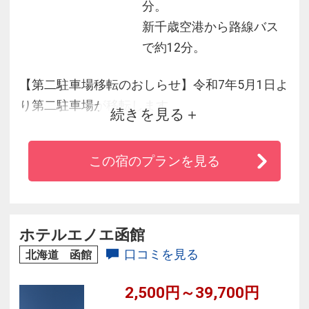
分。
新千歳空港から路線バス
で約12分。
【第二駐車場移転のおしらせ】令和7年5月1日よ
り第二駐車場が移転します
続きを見る
詳細は、ホテルスタッフにお尋ねください
この宿のプランを見る
★「新千歳空港」に程近くＪＲ千歳駅徒歩２分
毎朝 空港まで無料バス運行！
6:15 6:50 7:30 8:10 9:00 10:00ホテル発
札幌へも快速列車で約３０分！都心へのアクセ
ホテルエノエ函館
スにも最適です。
口コミを見る
北海道 函館
2,500円～39,700円