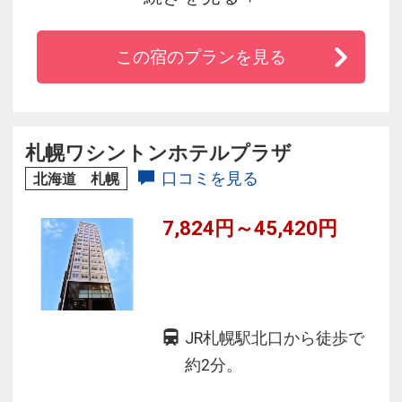
ビジネスや観光等のご利用に最適。全室Wi-Fi全
館対応！インターネット光ファイバー回線も完
この宿のプランを見る
備、出張レポートや画像データも楽に送信出来
ます。
また、禁煙ルーム、お身体の不自由な方にも安
心してご利用いただけるバリアフリールームも
札幌ワシントンホテルプラザ
ご用意し、
口コミを見る
北海道 札幌
スタッフ一同心より皆様のご利用をお待ちして
7,824円～45,420円
おります。
JR札幌駅北口から徒歩で
約2分。