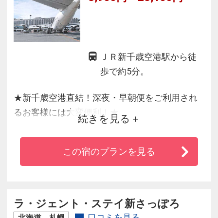
ＪＲ新千歳空港駅から徒
歩で約5分。
★新千歳空港直結！深夜・早朝便をご利用され
るお客様には大変便利！★
続きを見る
ご宿泊のお客様は朝食を無料サービスしており
ます。
この宿のプランを見る
また、「新千歳空港温泉」も入場料無料でご利
用いただけます。
ビジネスや観光の拠点として是非ご利用くださ
い。
ラ・ジェント・ステイ新さっぽろ
口コミを見る
北海道 札幌