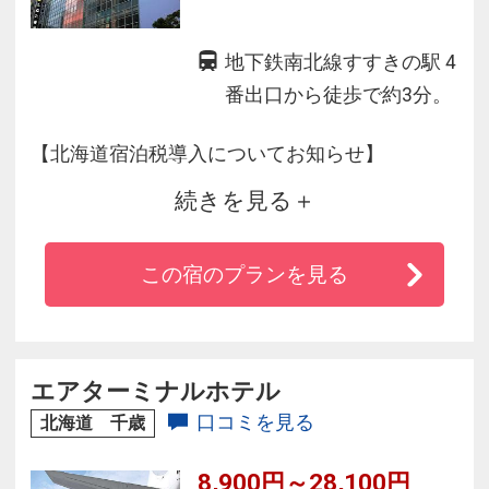
地下鉄南北線すすきの駅 4
番出口から徒歩で約3分。
【北海道宿泊税導入についてお知らせ】
続きを見る
2026年4月1日(水)以降のご宿泊分より、北海道
および各市町村において宿泊税が導入されま
この宿のプランを見る
す。
宿泊料金とは別にチェックイン時に1人1泊につ
き下記の宿泊税をお支払いただきます。
エアターミナルホテル
※詳細は公式サイトにてご確認ください。
口コミを見る
北海道 千歳
8,900円～28,100円