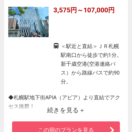
3,575円～107,000円
＜駅近と直結＞ＪＲ札幌
駅南口から徒歩で約1分。
新千歳空港(空港連絡バ
ス）から路線バスで約90
分。
◆札幌駅地下街APIA（アピア）より直結でアク
セス抜群！
続きを見る
◆自動チェックアウトシステムを導入し、より
便利に。
この宿のプランを見る