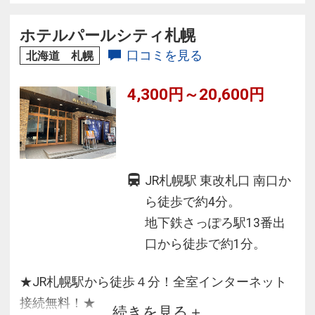
みいただけます。海の幸を堪能できる函館なら
ではの朝食も！
ホテルパールシティ札幌
口コミを見る
北海道 札幌
4,300円～20,600円
JR札幌駅 東改札口 南口か
ら徒歩で約4分。
地下鉄さっぽろ駅13番出
口から徒歩で約1分。
★JR札幌駅から徒歩４分！全室インターネット
接続無料！★
続きを見る