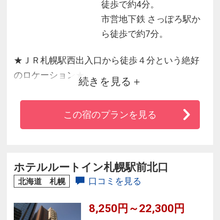
徒歩で約4分。
市営地下鉄 さっぽろ駅か
ら徒歩で約7分。
★ＪＲ札幌駅西出入口から徒歩４分という絶好
のロケーション★
続きを見る
我々、ホテル京阪札幌では「安全」「安心」
この宿のプランを見る
「清潔」「バリュープライス」の４つを軸とし
た、
最高のサービスをお客様にご提供いたします。
旅の疲れを癒す大浴場も完備しております。
ホテルルートイン札幌駅前北口
口コミを見る
北海道 札幌
8,250円～22,300円