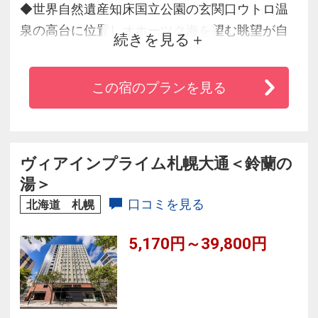
◆世界自然遺産知床国立公園の玄関口ウトロ温
泉の高台に位置しオホーツク海を望む眺望が自
続きを見る
慢
◆「美人の湯」と称される大自然の恵みをたっ
この宿のプランを見る
ぷり含んだウトロ温泉
◆露天風呂からはオホーツクの夕陽を眺める贅
沢♪
◆旅のプロが選ぶベスト100料理部門3年連続北
ヴィアインプライム札幌大通＜鈴蘭の
海道１位を受賞した【マルスコイバイキング】
湯＞
では約80品の料理が満載
口コミを見る
北海道 札幌
アルコール含めフリードリンクです
5,170円～39,800円