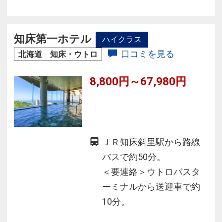
では、北海道の素材を活かした「体にやさしい
朝食」をお届けします。
◆「天然温泉スパステラ」ではアジアの至宝と
知床第一ホテル
ハイクラス
謳われた夜景と、函館山、北の星座を望み、名
口コミを見る
北海道 知床・ウトロ
湯の極楽をお楽しみください！
8,800円～67,980円
ＪＲ知床斜里駅から路線
バスで約50分。
＜要連絡＞ウトロバスタ
ーミナルから送迎車で約
10分。