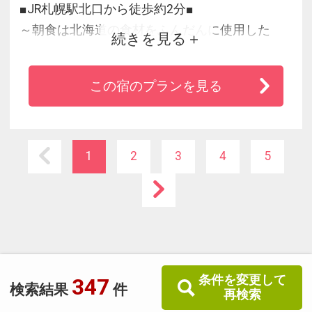
■JR札幌駅北口から徒歩約2分■
～朝食は北海道の食材をふんだんに使用した
続きを見る
和・洋バイキングをご提供いたします～
・全室個別空調＆加湿機能付空気清浄機設置
この宿のプランを見る
・４０インチＴＶでの動画配信サ－ビス
・ＨＤＭＩケーブル完備の機能的で快適な客室
1
2
3
4
5
条件を変更して
347
検索結果
件
再検索