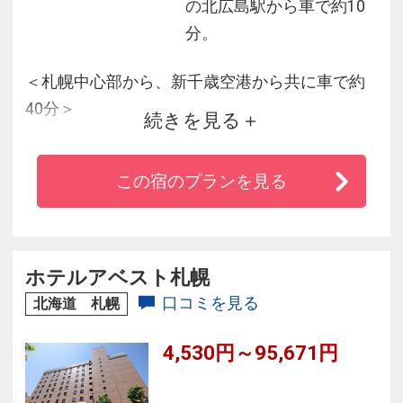
の北広島駅から車で約10
分。
＜札幌中心部から、新千歳空港から共に車で約
40分＞
続きを見る
◆良質な温泉とプール・テニスコートなど兼ね
この宿のプランを見る
揃えたアーバン型リゾートホテル。
◆四季折々の大自然を一年を通じて愉しめる贅
に満ちたお部屋をご用意。
◆新鮮安心の北海道食材はさわやかな朝日と素
ホテルアベスト札幌
敵な一日のはじまりにぴったり！
口コミを見る
北海道 札幌
4,530円～95,671円
※貸切露天風呂（1時間1650円）/春と秋のみ営
業です。詳細は要問合せ