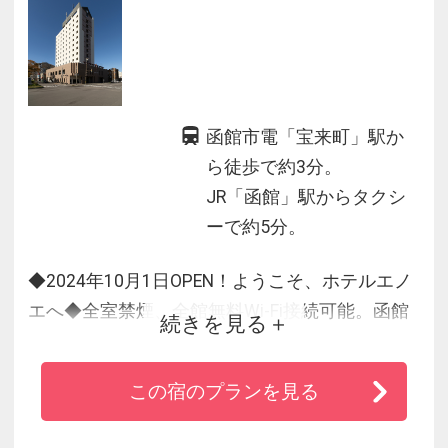
函館市電「宝来町」駅か
ら徒歩で約3分。
JR「函館」駅からタクシ
ーで約5分。
◆2024年10月1日OPEN！ようこそ、ホテルエノ
エへ◆全室禁煙、全館無料Wi-Fi接続可能。函館
続きを見る
市電「宝来町」駅より徒歩3分♪天井が高く広々
としたロビーには優雅な雰囲気を演出する暖炉
この宿のプランを見る
があり、心地の良いラウンジスペースでは地酒
や地元産ワイン、各種ソフトドリンクをお楽し