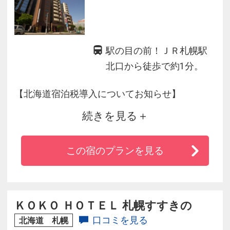
駅の目の前！ＪＲ札幌駅
北口から徒歩で約1分。
【北海道宿泊税導入についてお知らせ】
続きを見る
2026年4月1日(水)以降のご宿泊分より、北海道
および各市町村において宿泊税が導入されま
この宿のプランを見る
す。
宿泊料金とは別にチェックイン時に1人1泊につ
き下記の宿泊税をお支払いただきます。
ＫＯＫＯ ＨＯＴＥＬ 札幌すすきの
※詳細は公式サイトにてご確認ください。
口コミを見る
北海道 札幌