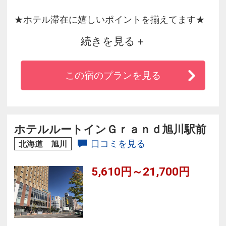
★ホテル滞在に嬉しいポイントを揃えてます★
続きを見る
■男女別大浴場■
人工温泉 準天然 光明石温泉～華音の湯～
この宿のプランを見る
疲労回復の効能がある人工温泉で１日の疲れを
癒してください。
■お食事■
ホテルルートインＧｒａｎｄ旭川駅前
地元食材を活かした料理が並びます。
口コミを見る
北海道 旭川
郷土料理の「石狩汁」や「ザンギ」など北海道
5,610円～21,700円
を満喫できるメニューを多数をご用意♪
※ガウンでのご利用はご遠慮ください。