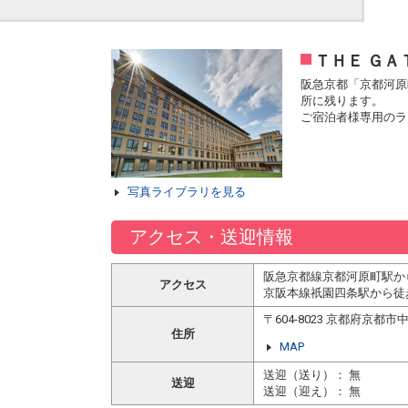
ＴＨＥ ＧＡ
阪急京都「京都河原
所に残ります。
ご宿泊者様専用のラ
写真ライブラリを見る
アクセス・送迎情報
阪急京都線京都河原町駅か
アクセス
京阪本線祇園四条駅から徒
〒604-8023 京都府京
住所
MAP
送迎（送り）： 無
送迎
送迎（迎え）： 無