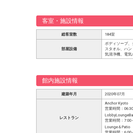
客室・施設情報
総客室数
184室
ボディソープ、
部屋設備
スタオル、ハン
気清浄機、電気
館内施設情報
建築年月
2020年07月
Anchor Kyoto
営業時間：06:30～1
LobbyLounge
レストラン
営業時間：7:00～
Lounge＆Patio
営業時間：6:00