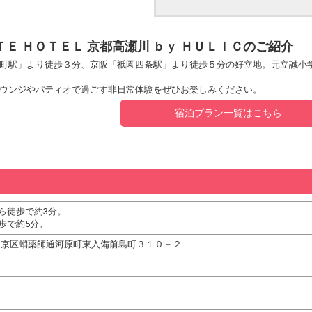
ＴＥ ＨＯＴＥＬ 京都高瀬川 ｂｙ ＨＵＬＩＣのご紹介
町駅」より徒歩３分、京阪「祇園四条駅」より徒歩５分の好立地。元立誠小
ウンジやパティオで過ごす非日常体験をぜひお楽しみください。
宿泊プラン一覧はこちら
ら徒歩で約3分。
歩で約5分。
都市中京区蛸薬師通河原町東入備前島町３１０－２