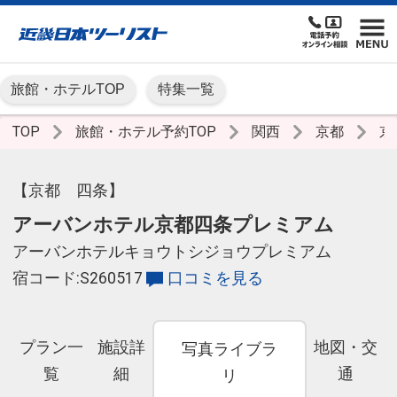
旅館・ホテルTOP
特集一覧
TOP
旅館・ホテル予約TOP
関西
京都
京
【京都 四条】
アーバンホテル京都四条プレミアム
アーバンホテルキョウトシジョウプレミアム
宿コード:S260517
口コミを見る
プラン一
施設詳
地図・交
写真ライブラ
覧
細
通
リ