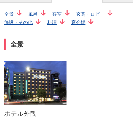
全景
風呂
客室
玄関・ロビー
施設・その他
料理
宴会場
全景
ホテル外観