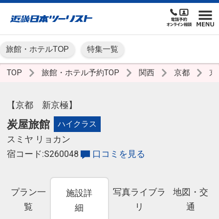
旅館・ホテルTOP
特集一覧
TOP
旅館・ホテル予約TOP
関西
京都
京
【京都 新京極】
炭屋旅館
ハイクラス
スミヤ リョカン
宿コード:S260048
口コミを見る
プラン一
写真ライブラ
地図・交
施設詳
覧
リ
通
細