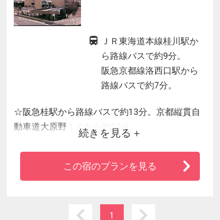
ＪＲ東海道本線桂川駅か
ら路線バスで約9分。
阪急京都線洛西口駅から
路線バスで約7分。
☆阪急桂駅から路線バスで約13分。京都縦貫自
動車道大原野ＩＣから約10分。
続きを見る
★嵐山地区までお車で約30分。
この宿のプランを見る
※お知らせ※
2025年5月1日より和室の布団敷きのサービスは
終了させて頂きます。
お手数ですがお客様ご自身で敷いて頂きすので
1