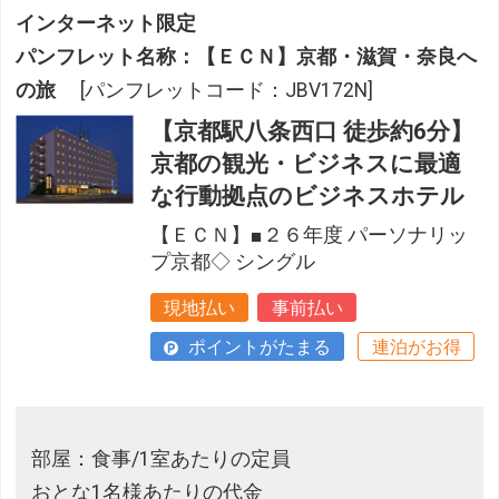
インターネット限定
パンフレット名称：【ＥＣＮ】京都・滋賀・奈良へ
の旅
[パンフレットコード：JBV172N]
【京都駅八条西口 徒歩約6分】
京都の観光・ビジネスに最適
な行動拠点のビジネスホテル
【ＥＣＮ】■２６年度 パーソナリッ
プ京都◇ シングル
現地払い
事前払い
ポイントがたまる
連泊がお得
部屋：食事/1室あたりの定員
おとな1名様あたりの代金