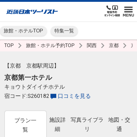
旅館・ホテルTOP
特集一覧
TOP
旅館・ホテル予約TOP
関西
京都
京
【京都 京都駅周辺】
京都第一ホテル
キョウトダイイチホテル
宿コード:S260182
口コミを見る
施設詳
写真ライブラ
地図・交
プラン一
細
リ
通
覧