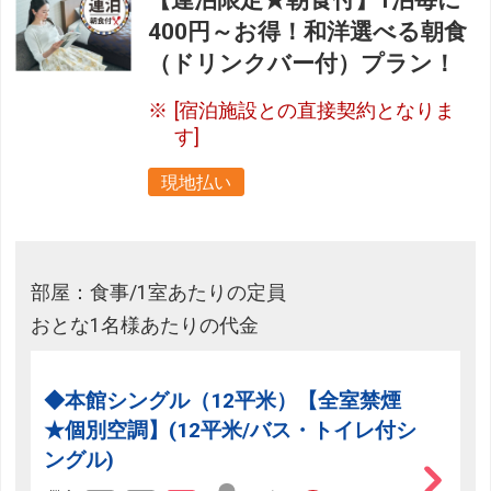
【連泊限定★朝食付】1泊毎に
400円～お得！和洋選べる朝食
（ドリンクバー付）プラン！
[宿泊施設との直接契約となりま
す]
現地払い
部屋：食事/1室あたりの定員
おとな1名様あたりの代金
◆本館シングル（12平米）【全室禁煙
★個別空調】(12平米/バス・トイレ付シ
ングル)