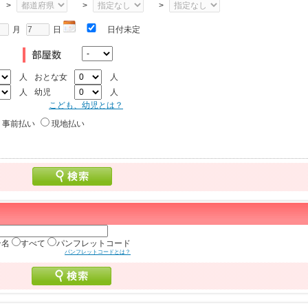
>
>
>
月
日
日付未定
人
おとな女
人
人
幼児
人
こども、幼児とは？
事前払い
現地払い
ン名
すべて
パンフレットコード
パンフレットコードとは？