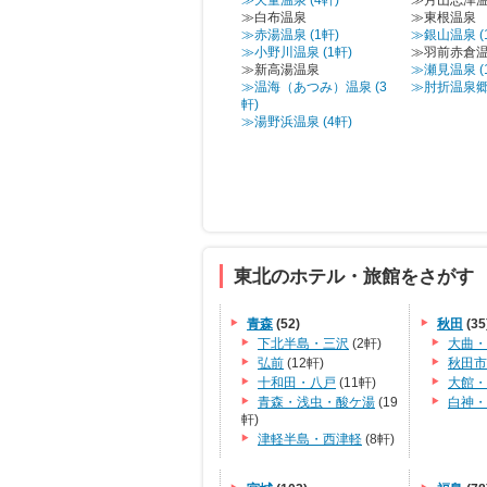
≫天童温泉 (4軒)
≫月山志津
≫白布温泉
≫東根温泉
≫赤湯温泉 (1軒)
≫銀山温泉 (
≫小野川温泉 (1軒)
≫羽前赤倉
≫新高湯温泉
≫瀬見温泉 (
≫温海（あつみ）温泉 (3
≫肘折温泉郷 
軒)
≫湯野浜温泉 (4軒)
東北のホテル・旅館をさがす
青森
(52)
秋田
(35
下北半島・三沢
(2軒)
大曲・
弘前
(12軒)
秋田市
十和田・八戸
(11軒)
大館・
青森・浅虫・酸ケ湯
(19
白神・
軒)
津軽半島・西津軽
(8軒)