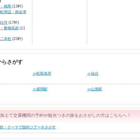
)
・相馬
(13軒)
松周辺・南会津
白河
(17軒)
・磐梯高原
(11
二本松
(23軒)
からさがす
≫松島海岸
≫仙台
≫盛岡駅
≫山形駅
加えて交通機関の予約や観光つきの旅をおさがしの方はこちらへ！
的・テーマで国内ツアーをさがす