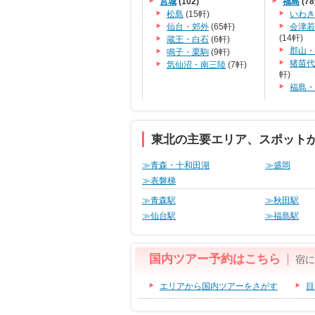
宮城
(102)
福島
(78
松島
(15軒)
いわき
仙台・郊外
(65軒)
会津若
(14軒)
蔵王・白石
(6軒)
郡山・
鳴子・栗駒
(9軒)
猪苗代
気仙沼・南三陸
(7軒)
軒)
福島・
東北の主要エリア、スポット
≫青森・十和田湖
≫盛岡
≫表磐梯
≫青森駅
≫秋田駅
≫仙台駅
≫福島駅
国内ツアー予約はこちら
宿に
エリアから国内ツアーをさがす
目