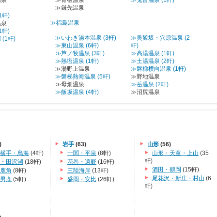
温泉
≫青根温泉
≫鬼首温泉 (1軒)
≫鎌先温泉
1軒)
≫福島温泉
温泉
1軒)
≫いわき湯本温泉 (3軒)
≫奥飯坂・穴原温泉 (2
(1軒)
≫東山温泉 (6軒)
軒)
≫芦ノ牧温泉 (3軒)
≫高湯温泉 (1軒)
≫熱塩温泉 (1軒)
≫土湯温泉 (2軒)
≫湯野上温泉
≫磐梯横向温泉 (1軒)
≫磐梯熱海温泉 (5軒)
≫野地温泉
≫母畑温泉
≫岳温泉 (2軒)
≫飯坂温泉 (4軒)
≫沼尻温泉
)
岩手
(63)
山形
(56)
横手・鳥海
(4軒)
一関・平泉
(8軒)
山形・天童・上山
(35
軒)
・田沢湖
(18軒)
花巻・遠野
(16軒)
酒田・鶴岡
(15軒)
鹿角
(8軒)
三陸海岸
(13軒)
尾花沢・新庄・村山
(6
男鹿
(5軒)
盛岡・安比
(26軒)
軒)