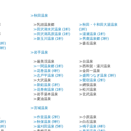
≫秋田温泉
郷
≫乳頭温泉郷
≫秋田・十和田大湯温泉
≫田沢湖水沢温泉 (1軒)
(1軒)
郷
≫田沢湖高原温泉 (1軒)
≫湯瀬温泉 (1軒)
≫新玉川温泉 (1軒)
≫男鹿温泉郷 (3軒)
1軒)
≫森岳温泉
3軒)
≫岩手温泉
≫厳美渓温泉
≫台温泉
≫一関温泉郷 (1軒)
≫西和賀・湯川温泉
≫花巻温泉 (4軒)
≫金田一温泉
≫志戸平温泉 (2軒)
≫盛岡つなぎ温泉 (3軒)
≫大沢温泉
≫鶯宿温泉 (2軒)
≫新鉛温泉 (1軒)
≫網張温泉
≫花巻南温泉 (1軒)
≫松川温泉
≫岩手湯本温泉
≫玄武温泉
≫夏油温泉
≫宮城温泉
泉
≫作並温泉 (2軒)
≫小原温泉
1軒)
≫秋保温泉 (9軒)
≫白石温泉
1軒)
≫遠刈田温泉 (5軒)
≫鳴子温泉 (4軒)