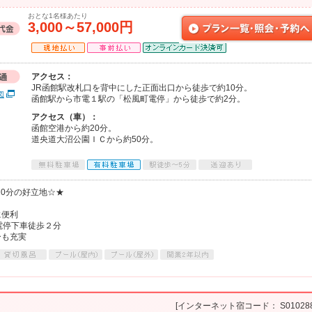
おとな1名様あたり
3,000～57,000円
アクセス：
JR函館駅改札口を背中にした正面出口から徒歩で約10分。
図
函館駅から市電１駅の「松風町電停」から徒歩で約2分。
アクセス（車）：
函館空港から約20分。
道央道大沼公園ＩＣから約50分。
10分の好立地☆★
に便利
電停下車徒歩２分
ーも充実
[インターネット宿コード： S010288