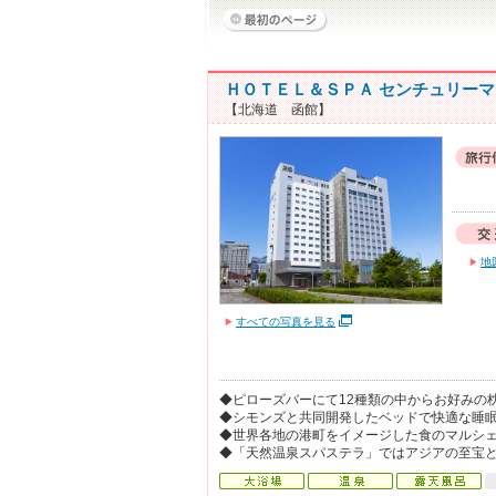
ＨＯＴＥＬ＆ＳＰＡ センチュリー
【北海道 函館】
地
すべての写真を見る
◆ピローズバーにて12種類の中からお好みの
◆シモンズと共同開発したベッドで快適な睡
◆世界各地の港町をイメージした食のマルシ
◆「天然温泉スパステラ」ではアジアの至宝