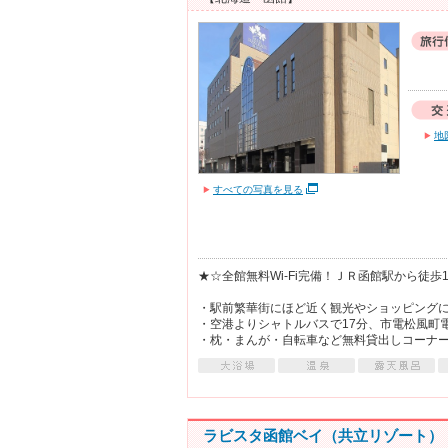
地
すべての写真を見る
★☆全館無料Wi-Fi完備！ＪＲ函館駅から徒歩
・駅前繁華街にほど近く観光やショッピング
・空港よりシャトルバスで17分、市電松風町
・枕・まんが・自転車など無料貸出しコーナ
ラビスタ函館ベイ（共立リゾート）