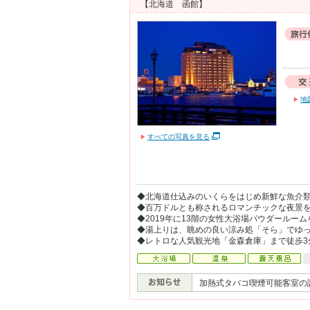
【北海道 函館】
地
すべての写真を見る
◆北海道仕込みのいくらをはじめ新鮮な魚介
◆百万ドルとも称されるロマンチックな夜景
◆2019年に13階の女性大浴場パウダールー
◆湯上りは、眺めの良い涼み処「そら」でゆ
◆レトロな人気観光地「金森倉庫」まで徒歩3
加熱式タバコ喫煙可能客室の