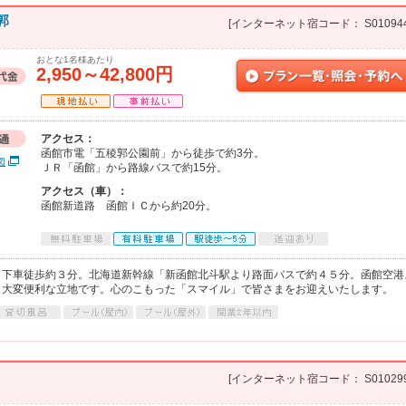
郭
[インターネット宿コード： S010944
おとな1名様あたり
2,950～42,800円
アクセス：
函館市電「五稜郭公園前」から徒歩で約3分。
図
ＪＲ「函館」から路線バスで約15分。
アクセス（車）：
函館新道路 函館ＩＣから約20分。
」下車徒歩約３分。北海道新幹線「新函館北斗駅より路面バスで約４５分。函館空港
も大変便利な立地です。心のこもった「スマイル」で皆さまをお迎えいたします。
[インターネット宿コード： S010299