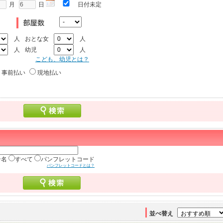
月
日
日付未定
人
おとな女
人
人
幼児
人
こども、幼児とは？
事前払い
現地払い
ン名
すべて
パンフレットコード
パンフレットコードとは？
並べ替え