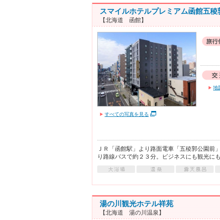
スマイルホテルプレミアム函館五稜
【北海道 函館】
地
すべての写真を見る
ＪＲ「函館駅」より路面電車「五稜郭公園前
り路線バスで約２３分。ビジネスにも観光に
湯の川観光ホテル祥苑
【北海道 湯の川温泉】