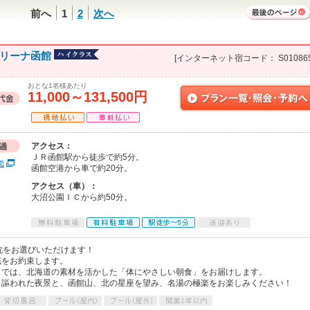
前へ
1
2
次へ
マリーナ函館
[インターネット宿コード： S010865
おとな1名様あたり
11,000～131,500円
アクセス：
ＪＲ函館駅から徒歩で約5分。
図
函館空港から車で約20分。
アクセス（車）：
大沼公園ＩＣから約50分。
枕をお選びいただけます！
眠をお約束します。
ェでは、北海道の素材を活かした「体にやさしい朝食」をお届けします。
と謳われた夜景と、函館山、北の星座を望み、名湯の極楽をお楽しみください！