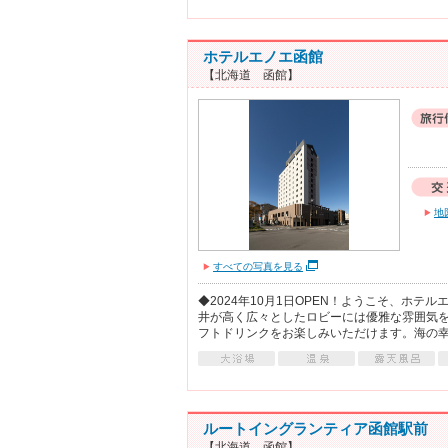
ホテルエノエ函館
【北海道 函館】
地
すべての写真を見る
◆2024年10月1日OPEN！ようこそ、ホテ
井が高く広々としたロビーには優雅な雰囲気
フトドリンクをお楽しみいただけます。海の
ルートイングランティア函館駅前
【北海道 函館】