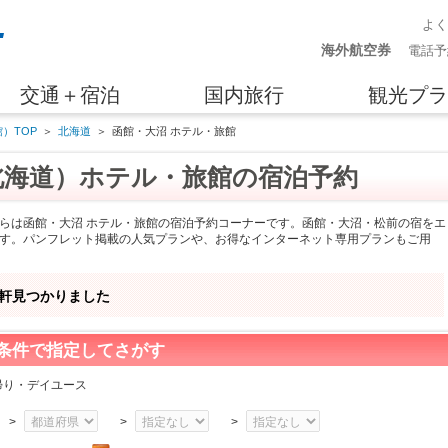
よ
海外航空券
電話予
交通＋宿泊
国内旅行
観光プラ
）TOP
＞
北海道
＞
函館・大沼 ホテル・旅館
北海道）ホテル・旅館の宿泊予約
らは函館・大沼 ホテル・旅館の宿泊予約コーナーです。函館・大沼・松前の宿をエ
す。パンフレット掲載の人気プランや、お得なインターネット専用プランもご用
軒見つかりました
条件で指定してさがす
帰り・デイユース
>
>
>