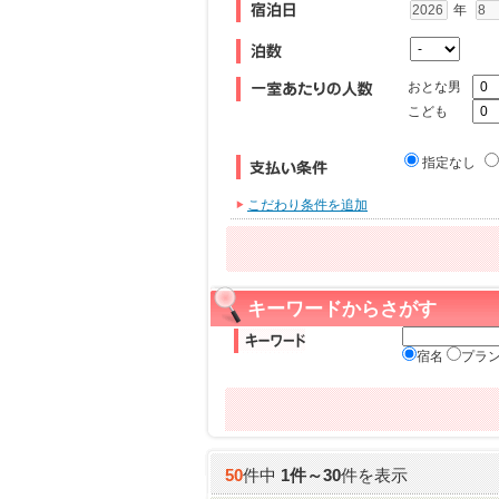
年
おとな男
こども
指定なし
こだわり条件を追加
キーワードからさがす
宿名
プラ
50
件中
1
件～
30
件を表示