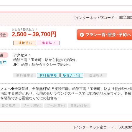
[インターネット宿コード： S011003
おとな1名様あたり
2,500～39,700円
アクセス：
函館市電「宝来町」駅から徒歩で約3分。
図
JR「函館」駅からタクシーで約5分。
ルエノエへ◆全室禁煙、全館無料Wi-Fi接続可能。函館市電「宝来町」駅より徒歩3分♪
を演出する暖炉があり、心地の良いラウンジスペースでは地酒や地元産ワイン、各種
幸を堪能できる函館ならではの朝食も！
[インターネット宿コード： S010285