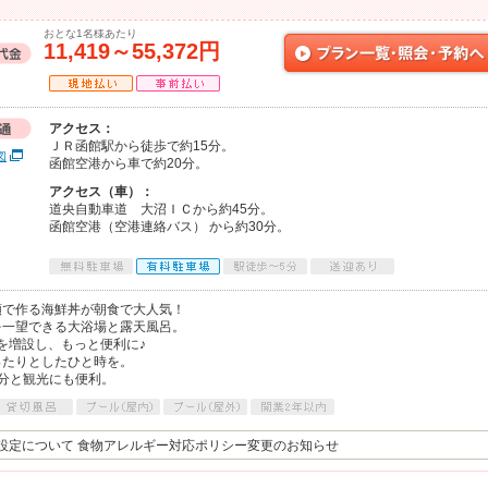
おとな1名様あたり
11,419～55,372円
アクセス：
ＪＲ函館駅から徒歩で約15分。
図
函館空港から車で約20分。
アクセス（車）：
道央自動車道 大沼ＩＣから約45分。
函館空港（空港連絡バス） から約30分。
類で作る海鮮丼が朝食で大人気！
を一望できる大浴場と露天風呂。
ムを増設し、もっと便利に♪
ったりとしたひと時を。
分と観光にも便利。
設定について 食物アレルギー対応ポリシー変更のお知らせ