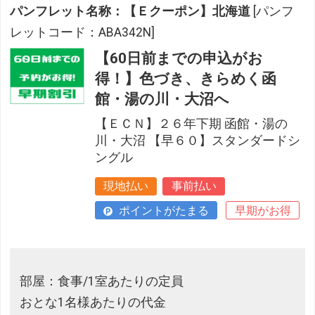
パンフレット名称：【Ｅクーポン】北海道
[パンフ
レットコード：ABA342N]
【60日前までの申込がお
得！】色づき、きらめく函
館・湯の川・大沼へ
【ＥＣＮ】２６年下期 函館・湯の
川・大沼 【早６０】スタンダードシ
ングル
現地払い
事前払い
ポイントがたまる
早期がお得
部屋：食事/1室あたりの定員
おとな1名様あたりの代金