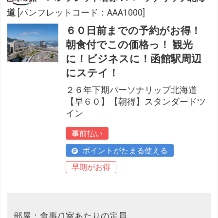
道
[パンフレットコード：AAA1000]
６０日前までの予約がお得！
朝食付でこの価格っ！ 観光
に！ビジネスに！函館駅周辺
にステイ！
２６年下期パーソナリップ北海道
【早６０】【朝得】スタンダードツ
イン
事前払い
ポイントがたまる使える
早期がお得
部屋：食事/1室あたりの定員