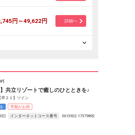
8,745円～49,622円
詳細へ
P]
！】共立リゾートで癒しのひとときを♪
【早２１】ツイン
る
早期がお得
30日
インターネットコース番号
3613922-17379892