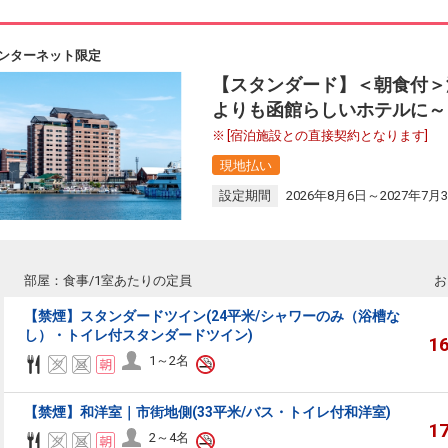
ンターネット限定
【スタンダード】＜朝食付＞
よりも函館らしいホテルに～
[宿泊施設との直接契約となります]
現地払い
設定期間
2026年8月6日～2027年7月
部屋：食事/1室あたりの定員
お
【禁煙】スタンダードツイン(24平米/シャワーのみ（浴槽な
し）・トイレ付スタンダードツイン)
1
1～2名
【禁煙】和洋室｜市街地側(33平米/バス・トイレ付和洋室)
1
2～4名