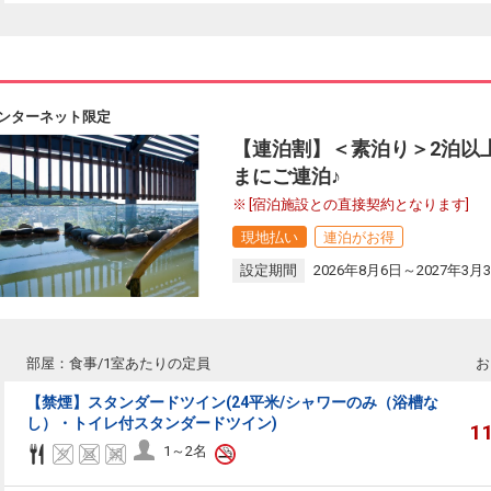
ンターネット限定
【連泊割】＜素泊り＞2泊以
まにご連泊♪
[宿泊施設との直接契約となります]
現地払い
連泊がお得
設定期間
2026年8月6日～2027年3月
部屋：食事/1室あたりの定員
お
【禁煙】スタンダードツイン(24平米/シャワーのみ（浴槽な
し）・トイレ付スタンダードツイン)
1
1～2名