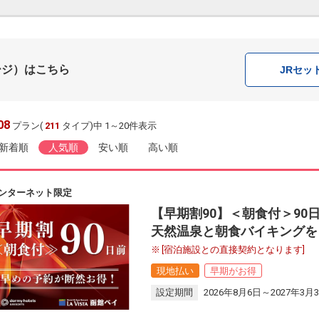
ージ）はこちら
JR
セッ
08
プラン(
211
タイプ)中 1～20件表示
新着順
人気順
安い順
高い順
ンターネット限定
【早期割90】＜朝食付＞90
天然温泉と朝食バイキングを
[宿泊施設との直接契約となります]
現地払い
早期がお得
設定期間
2026年8月6日～2027年3月