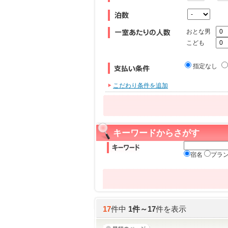
おとな男
こども
指定なし
こだわり条件を追加
キーワードからさがす
宿名
プラ
17
件中
1
件～
17
件を表示