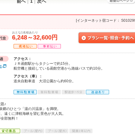
前へ
1
次へ
[インターネット宿コード： S010299
おとな1名様あたり
6,248～32,600円
アクセス：
ＪＲ函館駅からタクシーで約15分。
図
航空機と接続している函館空港から路線バスで約10分。
アクセス（車）：
道央自動車道 大沼公園から約60分。
題♪
泉郷のひとつ「湯の川温泉」を満喫。
は、遠くに津軽海峡を望む景色が大人気。
が全部無料！