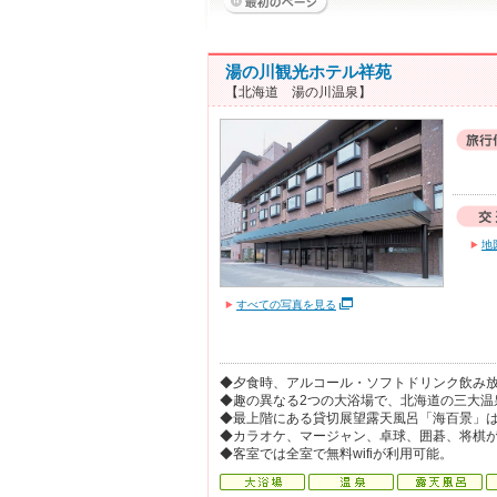
湯の川観光ホテル祥苑
【北海道 湯の川温泉】
地
すべての写真を見る
◆夕食時、アルコール・ソフトドリンク飲み放
◆趣の異なる2つの大浴場で、北海道の三大温
◆最上階にある貸切展望露天風呂「海百景」
◆カラオケ、マージャン、卓球、囲碁、将棋
◆客室では全室で無料wifiが利用可能。