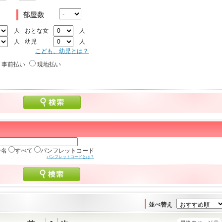
人
おとな女
人
人
幼児
人
こども、幼児とは？
事前払い
現地払い
ン名
すべて
パンフレットコード
パンフレットコードとは？
並べ替え