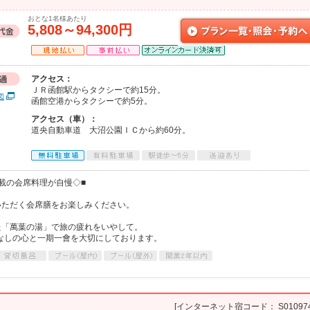
おとな1名様あたり
5,808～94,300円
アクセス：
ＪＲ函館駅からタクシーで約15分。
図
函館空港からタクシーで約5分。
アクセス（車）：
道央自動車道 大沼公園ＩＣから約60分。
載の会席料理が自慢◇■
いただく会席膳をお楽しみください。
た「萬葉の湯」で旅の疲れをいやして。
てなしの心と一期一會を大切にしております。
[インターネット宿コード： S010974