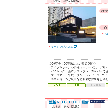
【北海道 湯の川温泉】
地
すべての写真を見る
-◇56室全て60平米以上の贅沢空間◇-
・ライブキッチンや炉端コーナーでは「デリ
・バイキング、西洋レストラン、寿司バーで
・大正ロマン・平成モダン・レディース3タイ
・薬草風呂、つぼ風呂など多彩な温泉をお楽
望楼ＮＯＧＵＣＨＩ函館
【北海道 湯の川温泉】