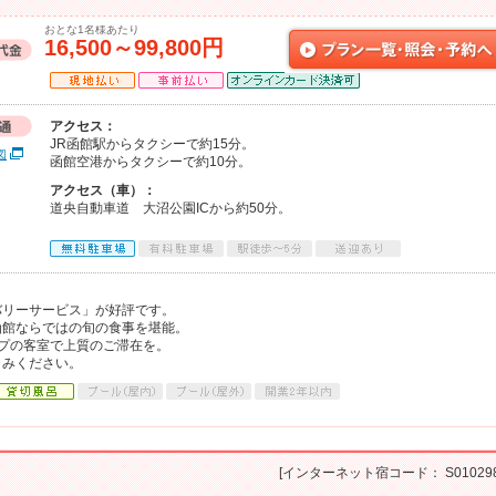
おとな1名様あたり
16,500～99,800円
アクセス：
JR函館駅からタクシーで約15分。
図
函館空港からタクシーで約10分。
アクセス（車）：
道央自動車道 大沼公園ICから約50分。
バリーサービス」が好評です。
函館ならではの旬の食事を堪能。
プの客室で上質のご滞在を。
しみください。
[インターネット宿コード： S010298