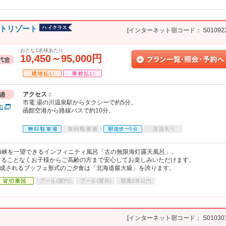
ットリゾート
[インターネット宿コード： S010922
おとな1名様あたり
10,450～95,000円
アクセス：
市電 湯の川温泉駅からタクシーで約5分。
図
函館空港から路線バスで約10分。
軽海峡を一望できるインフィニティ風呂「古の無限海灯露天風呂」。
することなくお子様からご高齢の方まで安心してお楽しみいただけます。
構成されるブッフェ形式のご夕食は「北海道最大級」を誇ります。
[インターネット宿コード： S010301