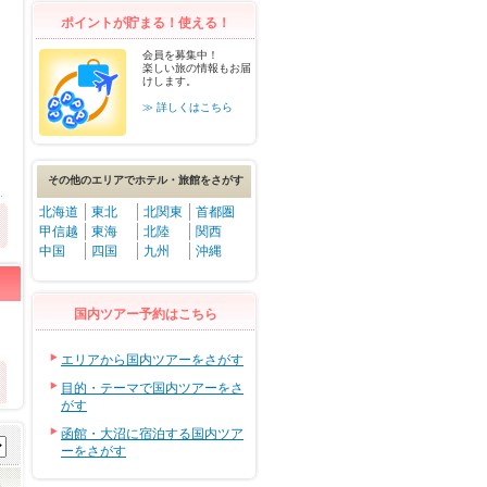
ポイントが貯まる！使える！
会員を募集中！
楽しい旅の情報もお届
けします。
≫ 詳しくはこちら
その他のエリアでホテル・旅館をさがす
北海道
東北
北関東
首都圏
甲信越
東海
北陸
関西
中国
四国
九州
沖縄
国内ツアー予約はこちら
エリアから国内ツアーをさがす
目的・テーマで国内ツアーをさ
がす
函館・大沼に宿泊する国内ツア
ーをさがす