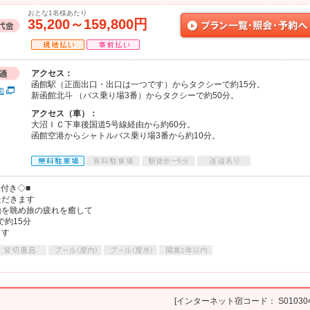
おとな1名様あたり
35,200～159,800円
アクセス：
函館駅（正面出口・出口は一つです）からタクシーで約15分。
図
新函館北斗 （バス乗り場3番）からタクシーで約50分。
アクセス（車）：
大沼ＩＣ下車後国道5号線経由から約60分。
函館空港からシャトルバス乗り場3番から約10分。
呂付き◇■
ただきます
山を眺め旅の疲れを癒して
で約15分
ます
[インターネット宿コード： S010304