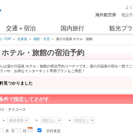
よ
海外航空券
電話予
交通＋宿泊
国内旅行
観光プラ
）TOP
＞
北海道
＞
函館・大沼
＞
湯の川温泉 ホテル・旅館
）ホテル・旅館の宿泊予約
らは湯の川温泉 ホテル・旅館の宿泊予約コーナーです。湯の川温泉の宿を一覧でご
ランや、お得なインターネット専用プランもご用意！
軒見つかりました
条件で指定してさがす
帰り・デイユース
>
>
>
月
日
日付未定