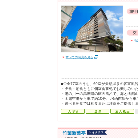
地
すべての写真を見る
■◇全77室のうち、60室が天然温泉の客室風
・夕食・朝食ともに個室食事処でお楽しみい
・湯の川一の高層階の露天風呂で、海と函館
・函館空港から車で約10分、JR函館駅から車
・選べる朝食では和食または洋食をご提供し
竹葉新葉亭