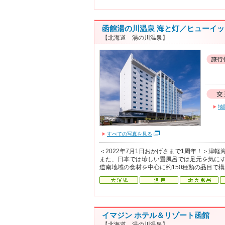
函館湯の川温泉 海と灯／ヒューイ
【北海道 湯の川温泉】
地
すべての写真を見る
＜2022年7月1日おかげさまで1周年！＞津
また、日本では珍しい畳風呂では足元を気に
道南地域の食材を中心に約150種類の品目で
イマジン ホテル＆リゾート函館
【北海道 湯の川温泉】