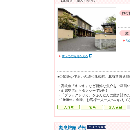
【北海道 湯の川温泉】
地
すべての写真を見る
■◇閑静な佇まいの純和風旅館。北海道味覚満
・高級魚「キンキ」など新鮮な魚介をご堪能
・函館空港からタクシーで5分！
・「ブラックシリカ」をふんだんに敷き詰め
・1949年に創業。お客様一人一人へのおも
割烹旅館 若松