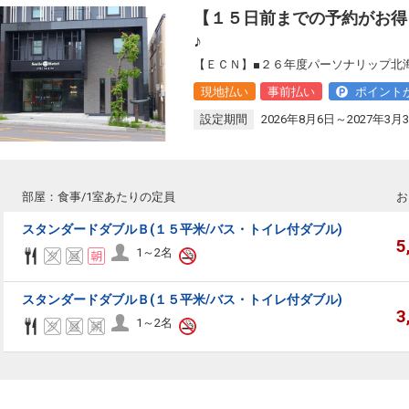
【１５日前までの予約がお得
♪
【ＥＣＮ】■２６年度パーソナリップ北
現地払い
事前払い
ポイント
設定期間
2026年8月6日～2027年3月
部屋：食事/1室あたりの定員
お
スタンダードダブルＢ(１５平米/バス・トイレ付ダブル)
5
1～2名
スタンダードダブルＢ(１５平米/バス・トイレ付ダブル)
3
1～2名