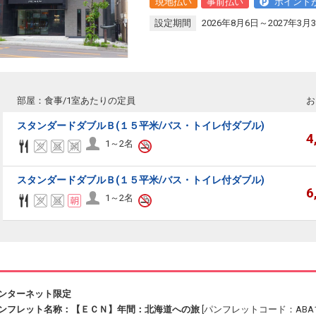
現地払い
事前払い
ポイント
設定期間
2026年8月6日～2027年3月
部屋：食事/1室あたりの定員
お
スタンダードダブルＢ(１５平米/バス・トイレ付ダブル)
4
1～2名
スタンダードダブルＢ(１５平米/バス・トイレ付ダブル)
6
1～2名
ンターネット限定
ンフレット名称：【ＥＣＮ】年間：北海道への旅
[パンフレットコード：ABA13