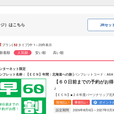
ージ）はこちら
JR
セッ
2
プラン(
52
タイプ)中 1～20件表示
新着順
人気順
安い順
高い順
ンターネット限定
ンフレット名称：【ＥＣＮ】年間：北海道への旅
[パンフレットコード：ABA13
【６０日前までの予約がお得
♪
【ＥＣＮ】■２６年度パーソナリップ北
現地払い
事前払い
ポイント
設定期間
2026年8月6日～2027年3月