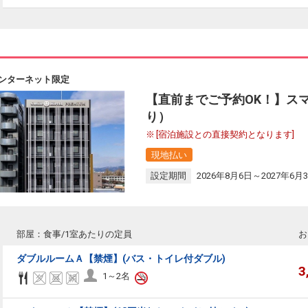
ンターネット限定
【直前までご予約OK！】ス
り）
[宿泊施設との直接契約となります]
現地払い
設定期間
2026年8月6日～2027年6月
部屋：食事/1室あたりの定員
お
ダブルルームＡ【禁煙】(バス・トイレ付ダブル)
3
1～2名