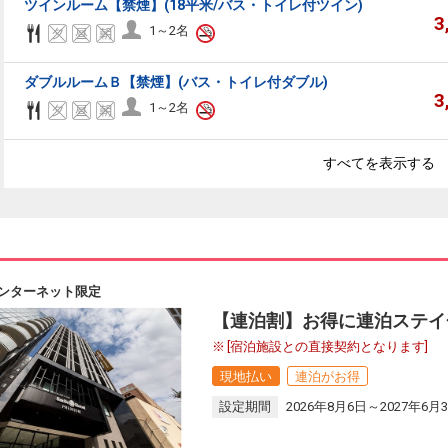
ツインルーム【禁煙】(18平米/バス・トイレ付ツイン)
3
1～2名
ダブルルームＢ【禁煙】(バス・トイレ付ダブル)
3
1～2名
すべてを表示する
ンターネット限定
【連泊割】お得に連泊ステイ
[宿泊施設との直接契約となります]
現地払い
連泊がお得
設定期間
2026年8月6日～2027年6月