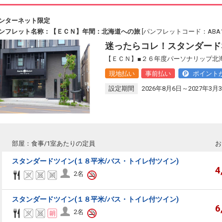
ンターネット限定
ンフレット名称：【ＥＣＮ】年間：北海道への旅
[パンフレットコード：ABA13
迷ったらコレ！スタンダード
【ＥＣＮ】■２６年度パーソナリップ北
現地払い
事前払い
ポイント
設定期間
2026年8月6日～2027年3月
部屋：食事/1室あたりの定員
お
スタンダードツイン(１８平米/バス・トイレ付ツイン)
4
2名
スタンダードツイン(１８平米/バス・トイレ付ツイン)
6
2名