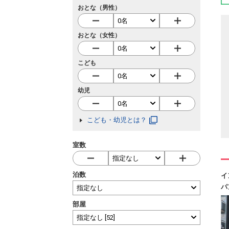
おとな（男性）
おとな（女性）
こども
幼児
こども・幼児とは？
室数
泊数
イ
パ
部屋