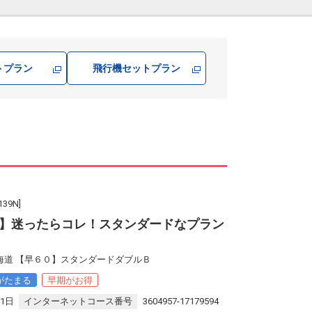
トプラン
飛行機
セットプラン
9N]
】迷ったらコレ！スタンダードなプラン
海道 【早６０】スタンダードダブルＢ
がたまる
早期がお得
31日
インターネットコース番号
3604957-17179594