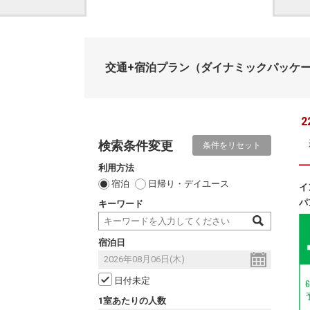
交通+宿泊プラン
（ダイナミックパッケ
2
検索条件変更
条件をリセット
利用方法
宿泊
日帰り・デイユース
イ
パ
キーワード
宿泊日
日付未定
1室あたりの人数