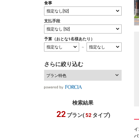
食事
支払手段
予算（おとな1名様あたり）
～
さらに絞り込む
プラン特色
検索結果
22
プラン(
52
タイプ)
イ
パ