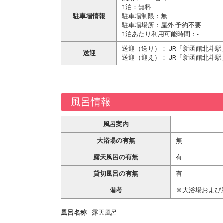
1泊：無料
駐車場情報
駐車場制限：無
駐車場場所：屋外 予約不要
1泊あたり利用可能時間：-
送迎（送り）： JR「新函館北斗
送迎
送迎（迎え）： JR「新函館北斗
風呂情報
風呂案内
大浴場の有無
無
露天風呂の有無
有
貸切風呂の有無
有
備考
※大浴場および
風呂名称
露天風呂