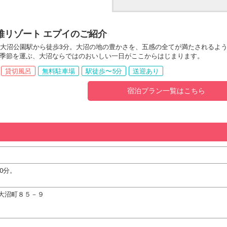
雅リゾート エプイのご紹介
、大沼公園駅から徒歩3分。大沼の地の豊かさを、五感の全てが満たされるよ
季節を運ぶ、大沼ならではのおいしい一日がここからはじまります。
貸切風呂
無料駐車場
駅徒歩〜5分
送迎あり
宿泊プラン一覧はこちら
0分。
。
町字大沼町８５－９