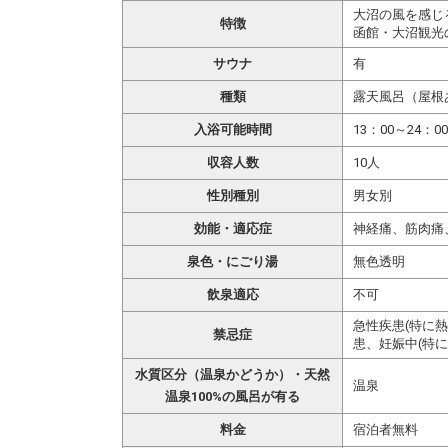
大沼の風を感じ
特徴
函館・大沼観光
サウナ
有
種類
露天風呂（屋根
入浴可能時間
13：00～24：0
収容人数
10人
性別種別
男女別
効能・適応症
神経痛、筋肉痛
泉色・にごり湯
無色透明
飲泉適応
不可
急性疾患(特に
禁忌症
患、妊娠中(特に
水質区分（温泉かどうか）・天然
温泉
温泉100%の風呂が有る
料金
宿泊者無料