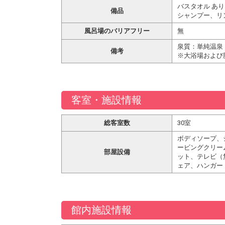
バスタオル あり
備品
シャンプー、リ
風呂場のバリアフリー
無
泉質：単純温泉
備考
※大浴場および
客室・施設情報
総客室数
30室
ボディソープ、
ービングクリー
部屋設備
ット、テレビ（
ェア、ハンガー
館内施設情報