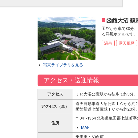
函館大沼 鶴
函館から車で30分
る洋風ホテルです。
温泉
露天風呂
写真ライブラリを見る
アクセス・送迎情報
アクセス
ＪＲ大沼公園駅から徒歩で約3分。
道央自動車道大沼公園ＩＣから約2
アクセス（車）
函館新道七飯藤城ＩＣから約20分
〒041-1354 北海道亀田郡七飯
住所
MAP
乗用車：60台可