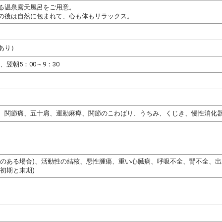
る温泉露天風呂をご用意。
の後は自然に包まれて、心も体もリラックス。
あり）
0、翌朝5：00～9：30
、関節痛、五十肩、運動麻痺、関節のこわばり、うちみ、くじき、慢性消化
熱のある場合)、活動性の結核、悪性腫瘍、重い心臓病、呼吸不全、腎不全、
初期と末期)