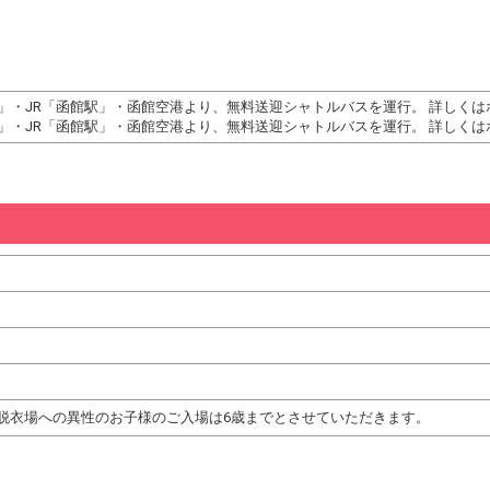
駅」・JR「函館駅」・函館空港より、無料送迎シャトルバスを運行。 詳しく
駅」・JR「函館駅」・函館空港より、無料送迎シャトルバスを運行。 詳しく
脱衣場への異性のお子様のご入場は6歳までとさせていただきます。