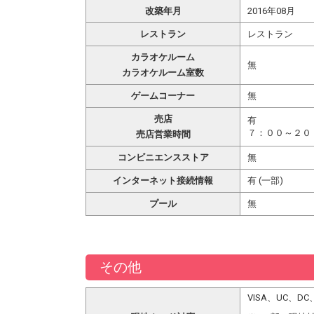
改築年月
2016年08月
レストラン
レストラン
カラオケルーム
無
カラオケルーム室数
ゲームコーナー
無
売店
有
７：００～２０
売店営業時間
コンビニエンスストア
無
インターネット接続情報
有 (一部)
プール
無
その他
VISA、UC、