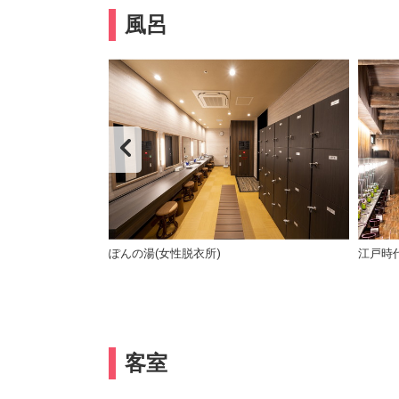
風呂
ぽんの湯(女性脱衣所)
江戸時
客室