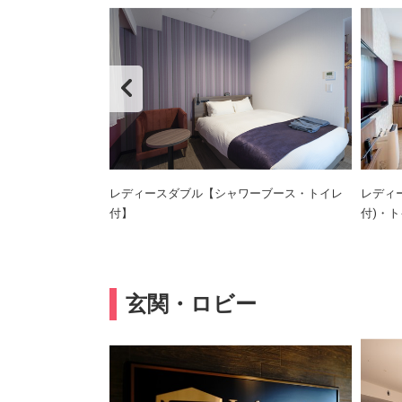
･窓側より)
レディースダブル【シャワーブース・トイレ
レディ
付】
付)・
玄関・ロビー