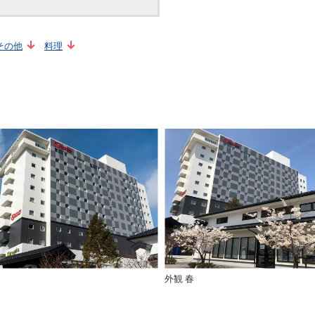
その他
料理
外観 春