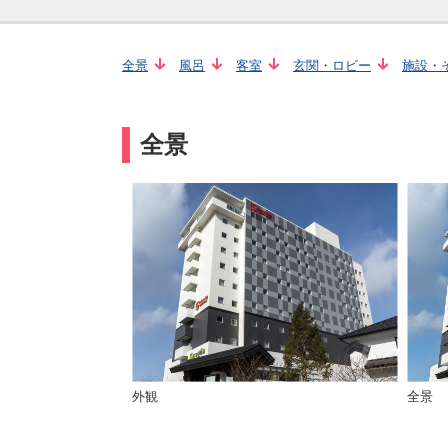
全景
風呂
客室
玄関・ロビー
施設・
全景
外観
全景