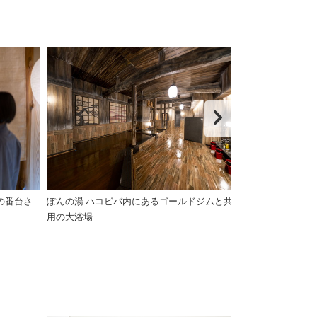
の番台さ
ぽんの湯 ハコビバ内にあるゴールドジムと共
ぽんの湯の泉質
用の大浴場
循環ろ過方式