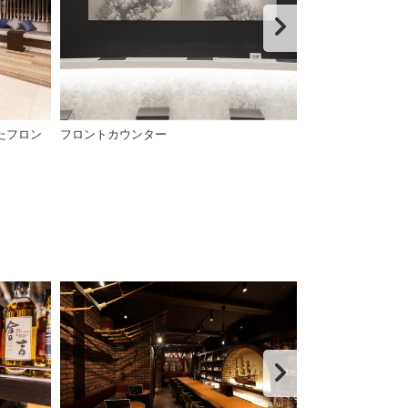
たフロン
フロントカウンター
エレベーターセキ
ルームキーをタッ