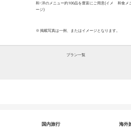
ジ)
和･洋のメニュー約100品を豊富にご用意(イメ
和食メ
ージ)
掲載写真は一例、またはイメージとなります。
プラン一覧
国内旅行
海外