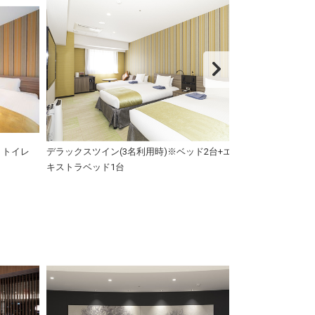
・トイレ
デラックスツイン(3名利用時)※ベッド2台+エ
レディースデラッ
キストラベッド1台
付)・トイレ付】