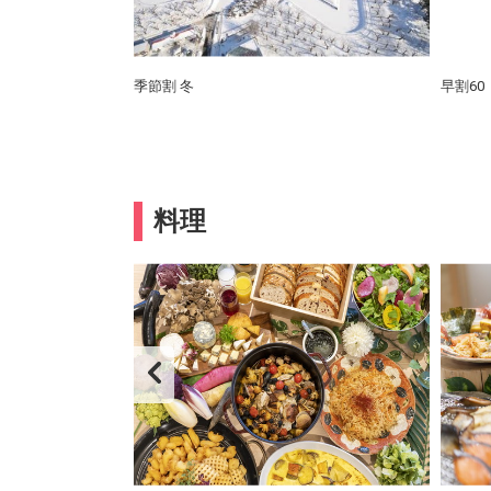
(笑)
季節割 冬
早割60
料理