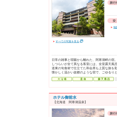
地
すべての写真を見る
日常の雑事と喧騒から離れた、阿寒湖畔の宿
しつらいが全て異なる客室には、全室露天風
道東の旬食材で仕立てた和会席も上質な旅を
懐かしく温かい故郷のような宿で、ごゆるり
ホテル御前水
【北海道 阿寒湖温泉】