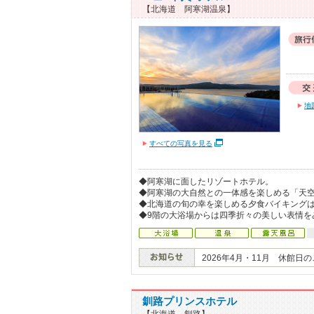
【北海道 阿寒湖温泉】
地
すべての写真を見る
◆阿寒湖に面したリゾートホテル。
◆阿寒湖の大自然との一体感を楽しめる「天空
◆北海道の旬の幸を楽しめる夕食バイキングは
◆9階の大浴場からは四季折々の美しい表情を
2026年4月・11月 休館日
釧路プリンスホテル