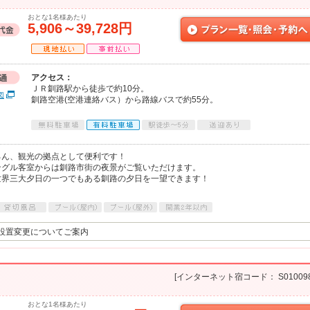
おとな1名様あたり
5,906～39,728円
アクセス：
ＪＲ釧路駅から徒歩で約10分。
図
釧路空港(空港連絡バス）から路線バスで約55分。
ろん、観光の拠点として便利です！
ングル客室からは釧路市街の夜景がご覧いただけます。
世界三大夕日の一つでもある釧路の夕日を一望できます！
。
設置変更についてご案内
[インターネット宿コード： S010098
おとな1名様あたり