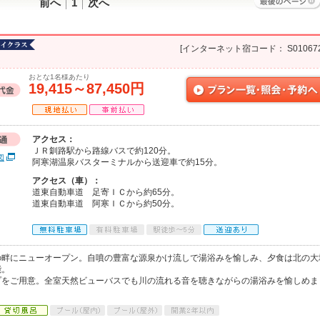
前へ
1
次へ
[インターネット宿コード： S010672
おとな1名様あたり
19,415～87,450円
アクセス：
ＪＲ釧路駅から路線バスで約120分。
図
阿寒湖温泉バスターミナルから送迎車で約15分。
アクセス（車）：
道東自動車道 足寄ＩＣから約65分。
道東自動車道 阿寒ＩＣから約50分。
の畔にニューオープン。自噴の豊富な源泉かけ流しで湯浴みを愉しみ、夕食は北の大
能。
プをご用意。全室天然ビューバスでも川の流れる音を聴きながらの湯浴みを愉しめま