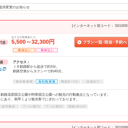
提供変更のお知らせ
[インターネット宿コード： S010093
おとな1名様あたり
5,500～32,300円
アクセス：
ＪＲ釧路駅から徒歩で約3分。
図
釧路空港からタクシーで約40分。
し釧路湿原国立公園や阿寒国立公園への観光の行動拠点となっています。
くにあり、朝早くより観光客でにぎわっております。
[インターネット宿コード： S010099