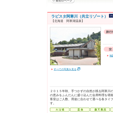
ラビスタ阿寒川（共立リゾート）
【北海道 阿寒湖温泉】
地
すべての写真を見る
２０１５年秋、手つかずの自然が残る阿寒川
の恵みをふんだんに盛り込んだ会席料理を堪
客室はご人数、用途に合わせて選べる各タイ
す。