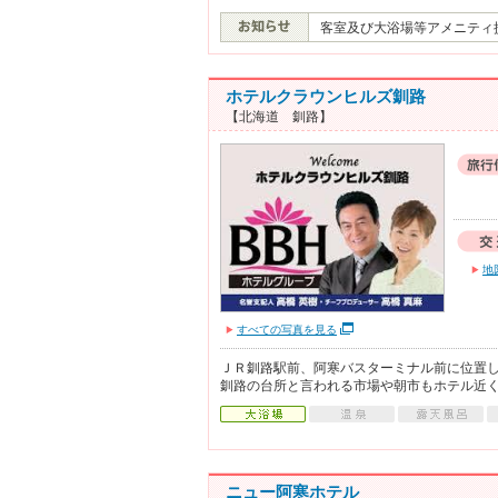
客室及び大浴場等アメニティ
ホテルクラウンヒルズ釧路
【北海道 釧路】
地
すべての写真を見る
ＪＲ釧路駅前、阿寒バスターミナル前に位置
釧路の台所と言われる市場や朝市もホテル近
ニュー阿寒ホテル