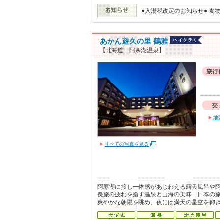
●入湯税改定のお知らせ● 食
あかん遊久の里 鶴雅
【北海道 阿寒湖温泉】
地
すべての写真を見る
阿寒湖に接し一体感があじわえる露天風呂や
長旅の疲れを癒す温泉と山海の美味、日本の
爽やかな朝陽を眺め、夜には満天の星空を仰