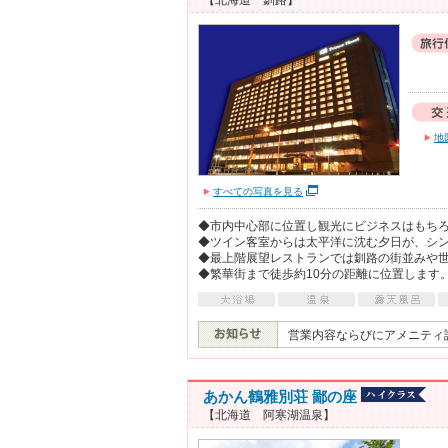
【北海道 釧路】
地
すべての写真を見る
◆市内中心部に位置し観光にビジネスはもち
◆ツイン客室からは太平洋に沈む夕日が、シ
◆最上階展望レストランでは釧路の街並みや
◆繁華街まで徒歩約10分の距離に位置します
営業内容ならびにアメニティ
あかん鶴雅別荘 鄙の座
【北海道 阿寒湖温泉】