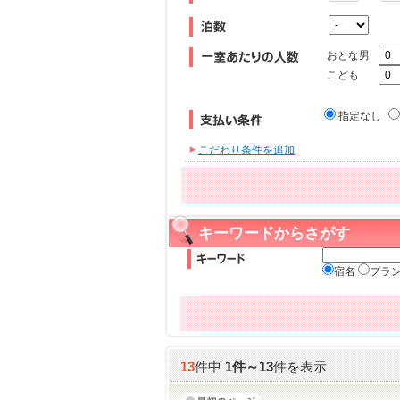
おとな男
こども
指定なし
こだわり条件を追加
キーワードからさがす
宿名
プラ
13
件中
1
件～
13
件を表示