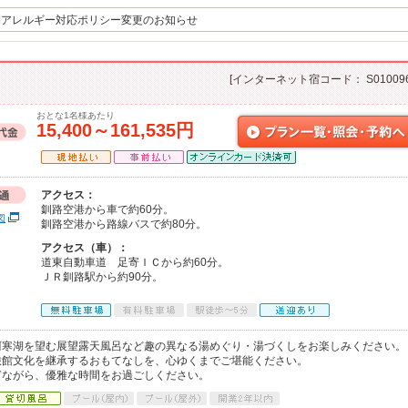
物アレルギー対応ポリシー変更のお知らせ
[インターネット宿コード： S010096
おとな1名様あたり
15,400～161,535円
アクセス：
釧路空港から車で約60分。
図
釧路空港から路線バスで約80分。
アクセス（車）：
道東自動車道 足寄ＩＣから約60分。
ＪＲ釧路駅から約90分。
阿寒湖を望む展望露天風呂など趣の異なる湯めぐり・湯づくしをお楽しみください。
旅館文化を継承するおもてなしを、心ゆくまでご堪能ください。
ぎながら、優雅な時間をお過ごしください。