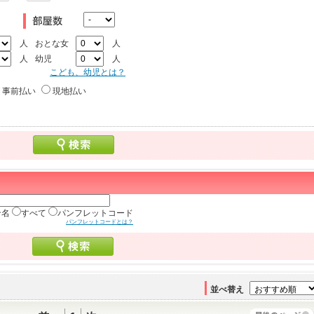
人
おとな女
人
人
幼児
人
こども、幼児とは？
事前払い
現地払い
ン名
すべて
パンフレットコード
パンフレットコードとは？
並べ替え