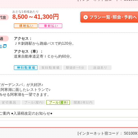
おとな1名様あたり
8,500～41,300円
アクセス：
ＪＲ釧路駅から路線バスで約120分。
図
アクセス（車）：
道東自動車道足寄ＩＣから約60分。
ガーデンスパ」が大好評♪
阿寒湖に面したレストランで♪
みせる阿寒湖を一望できます。
のご案内 ●入湯税改定のお知らせ●
[インターネット宿コード： S010091