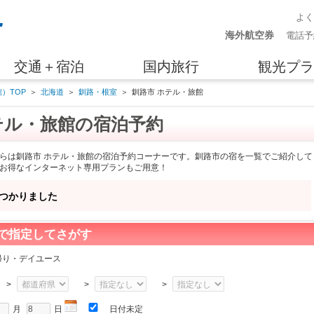
よ
海外航空券
電話予
交通＋宿泊
国内旅行
観光プラ
）TOP
＞
北海道
＞
釧路・根室
＞
釧路市 ホテル・旅館
テル・旅館の宿泊予約
らは釧路市 ホテル・旅館の宿泊予約コーナーです。釧路市の宿を一覧でご紹介して
お得なインターネット専用プランもご用意！
つかりました
で指定してさがす
帰り・デイユース
>
>
>
月
日
日付未定