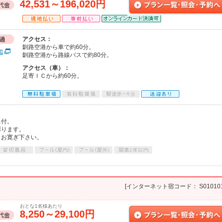
42,531～196,020円
アクセス：
釧路空港から車で約60分。
図
釧路空港から路線バスで約80分。
アクセス（車）：
足寄ＩＣから約60分。
。
呂付。
彩ります。
とお寛ぎ下さい。
[インターネット宿コード： S010101
おとな1名様あたり
8,250～29,100円