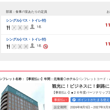
部屋：食事/1室あたりの定員
お
シングル(バス・トイレ付)
1
1名
シングル(バス・トイレ付)
1
1名
ンフレット名称：【事前払い】年間：北海道◇ホテル
[パンフレットコード：AB
観光に！ビジネスに！釧路に
【事前払い】■２６年度パーソナリップ
事前払い
ポイントがたまる使え
設定期間
2026年8月5日～2027年3月