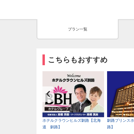
プラン一覧
こちらもおすすめ
ＨＯＴＥＬ 苫小牧
ホテルクラウンヒルズ釧路【北海
釧路プリンス
苫小牧】
道 釧路】
路】