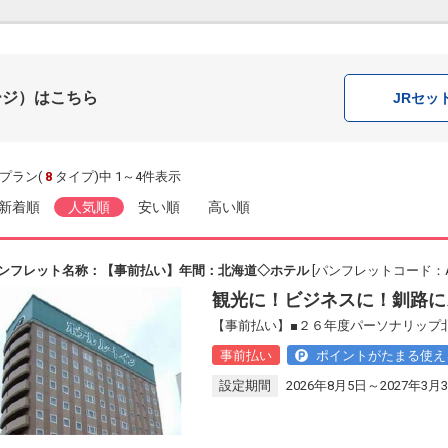
ージ）はこちら
JR
セッ
プラン(
8
タイプ)中 1～4件表示
新着順
人気順
安い順
高い順
ンフレット名称：【事前払い】年間：北海道◇ホテル
[パンフレットコード：AB
観光に！ビジネスに！釧路に
【事前払い】■２６年度パーソナリップ
事前払い
ポイントがたまる使え
設定期間
2026年8月5日～2027年3月