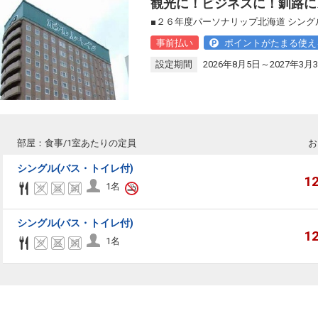
観光に！ビジネスに！釧路に
■２６年度パーソナリップ北海道 シング
事前払い
ポイントがたまる使え
設定期間
2026年8月5日～2027年3月
部屋：食事/1室あたりの定員
お
シングル(バス・トイレ付)
1
1名
シングル(バス・トイレ付)
1
1名