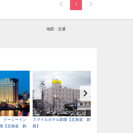
1
地図・交通
 ドーミーイン
スマイルホテル釧路【北海道 釧
北こぶし 知床 ホ
路【北海道 釧
路】
ト【北海道 ウトロ