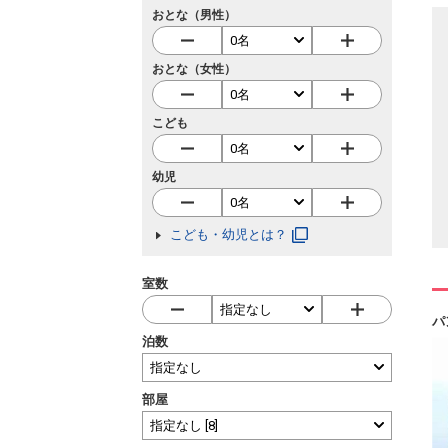
おとな（男性）
おとな（女性）
こども
幼児
こども・幼児とは？
室数
パ
泊数
部屋