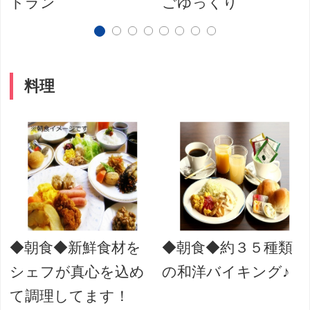
トラン
ごゆっくり
料理
◆朝食◆新鮮食材を
◆朝食◆約３５種類
シェフが真心を込め
の和洋バイキング♪
て調理してます！