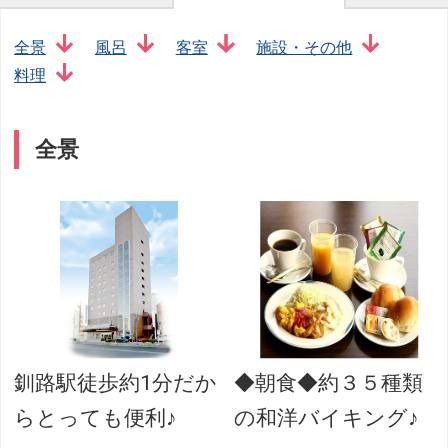
全景
風呂
客室
施設・その他
料理
全景
釧路駅徒歩約1分だか
◆朝食◆約３５種類
らとっても便利♪
の和洋バイキング♪