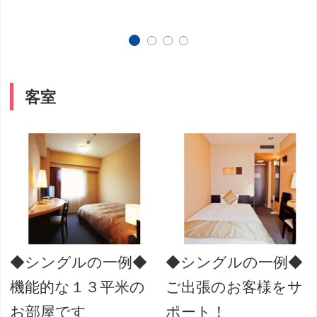
客室
◆シングルの一例◆
◆シングルの一例◆
機能的な１３平米の
ご出張のお客様をサ
お部屋です
ポート！