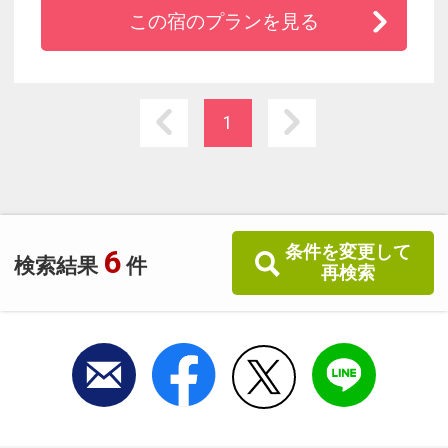
「大自然のなかの、カジュアルでアットホーム
この宿のプランを見る
な旅の拠点」をコンセプトにしたレイクリゾー
ト。
源泉かけ流しのお肌にやさしい温泉と、北海道
の素材を活かしたビュッフェをご用意しており
1
ます。
思うがままに阿寒湖ステイをお愉しみくださ
い。
条件を変更して
6
検索結果
件
再検索