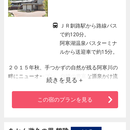
ＪＲ釧路駅から路線バス
で約120分。
阿寒湖温泉バスターミナ
ルから送迎車で約15分。
２０１５年秋、手つかずの自然が残る阿寒川の
畔にニューオープン。自噴の豊富な源泉かけ流
続きを見る
しで湯浴みを愉しみ、夕食は北の大地の恵みを
ふんだんに盛り込んだ会席料理を堪能。
この宿のプランを見る
客室はご人数、用途に合わせて選べる各タイプ
をご用意。全室天然ビューバスでも川の流れる
音を聴きながらの湯浴みを愉しめます。