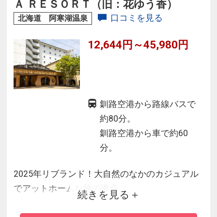
Ａ ＲＥＳＯＲＴ（旧：花ゆう香）
口コミを見る
北海道 阿寒湖温泉
12,644円～45,980円
釧路空港から路線バスで
約80分。
釧路空港から車で約60
分。
2025年リブランド！大自然のなかのカジュアル
でアットホームな旅の拠点
続きを見る