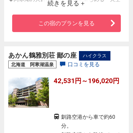
続きを見る
ガーデンスパ」が大好評♪
◆北海道の旬の幸を楽しめる夕食バイキングは
この宿のプランを見る
阿寒湖に面したレストランで♪
◆9階の大浴場からは四季折々の美しい表情をみ
せる阿寒湖を一望できます。
あかん鶴雅別荘 鄙の座
ハイクラス
口コミを見る
北海道 阿寒湖温泉
42,531円～196,020円
釧路空港から車で約60
分。