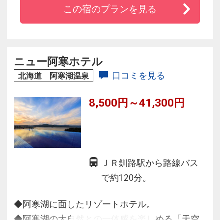
この宿のプランを見る
館文化を継承するおもてなしを、心ゆくまでご
堪能ください。
爽やかな朝陽を眺め、夜には満天の星空を仰ぎ
ながら、優雅な時間をお過ごしください。
ニュー阿寒ホテル
口コミを見る
北海道 阿寒湖温泉
8,500円～41,300円
ＪＲ釧路駅から路線バス
で約120分。
◆阿寒湖に面したリゾートホテル。
◆阿寒湖の大自然との一体感を楽しめる「天空