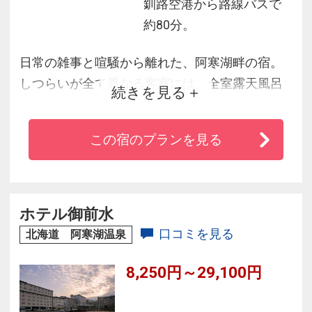
釧路空港から路線バスで
約80分。
日常の雑事と喧騒から離れた、阿寒湖畔の宿。
しつらいが全て異なる客室には、全室露天風呂
続きを見る
付。
道東の旬食材で仕立てた和会席も上質な旅を彩
この宿のプランを見る
ります。
懐かしく温かい故郷のような宿で、ごゆるりと
お寛ぎ下さい。
ホテル御前水
口コミを見る
北海道 阿寒湖温泉
8,250円～29,100円