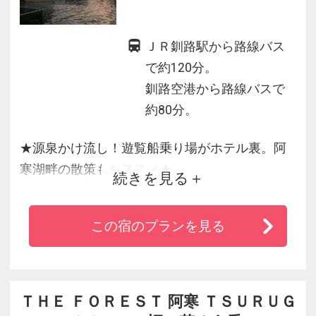
ＪＲ釧路駅から路線バス
で約120分。
釧路空港から路線バスで
約80分。
★源泉かけ流し！遊覧船乗り場がホテル裏。阿
寒湖畔の散策もおススメ★
続きを見る
阿寒湖畔の中心部に位置し、遊覧船のりば、ア
イヌ部落にも近く観光に大変便利♪
この宿のプランを見る
純和風旅館で、湖畔側のお部屋からの眺望が素
晴しいです。
ＴＨＥ ＦＯＲＥＳＴ 阿寒 ＴＳＵＲＵＧ