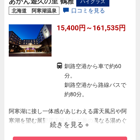
あかん遊久の里 鶴雅
ハイクラス
口コミを見る
北海道 阿寒湖温泉
15,400円～161,535円
釧路空港から車で約60
分。
釧路空港から路線バスで
約80分。
阿寒湖に接し一体感があじわえる露天風呂や阿
寒湖を望む展望露天風呂など趣の異なる湯めぐ
続きを見る
り・湯づくしをお楽しみください。
長旅の疲れを癒す温泉と山海の美味、日本の旅