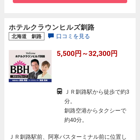
堪能ください。
爽やかな朝陽を眺め、夜には満天の星空を仰ぎ
ながら、優雅な時間をお過ごしください。
ホテルクラウンヒルズ釧路
口コミを見る
北海道 釧路
5,500円～32,300円
ＪＲ釧路駅から徒歩で約3
分。
釧路空港からタクシーで
約40分。
ＪＲ釧路駅前、阿寒バスターミナル前に位置し