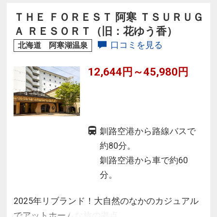
※詳細は公式サイトにてご確認ください。
ＴＨＥ ＦＯＲＥＳＴ 阿寒 ＴＳＵＲＵＧ
Ａ ＲＥＳＯＲＴ（旧：花ゆう香）
口コミを見る
北海道 阿寒湖温泉
12,644円～45,980円
釧路空港から路線バスで
約80分。
釧路空港から車で約60
分。
2025年リブランド！大自然のなかのカジュアル
でアットホームな旅の拠点