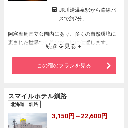
JR川湯温泉駅から路線バ
スで約7分。
阿寒摩周国立公園内にあり、多くの自然環境に
恵まれた世界でも希少な土地に位置します。
続きを見る
全国でも珍しい源泉１００％かけ流しの強酸性
硫黄泉が自慢。
この宿のプランを見る
お食事は個室食事処「鵬庵」での創作会席膳と
地場産の食材を活かした「ビュッフェ」からお
選びいただけます。
客室はリーズナブルな東館と高級感のある西館
スマイルホテル釧路
に分かれており、お客様のニーズに合わせてご
北海道 釧路
利用いただけます。
3,150円～22,600円