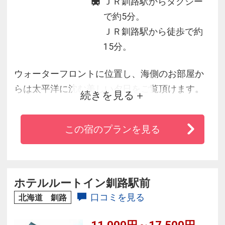
ＪＲ釧路駅からタクシー
で約5分。
ＪＲ釧路駅から徒歩で約
15分。
ウォーターフロントに位置し、海側のお部屋か
らは太平洋に沈む美しい夕日をご覧頂けます。
続きを見る
館内には有料のサウナ施設とご宿泊の方は無料
でご利用いただけるフィットネスルーム、ラン
この宿のプランを見る
ドリールームがございます。
道東における観光・ビジネスの拠点としてご利
用下さい。
ホテルルートイン釧路駅前
口コミを見る
北海道 釧路
11,000円～17,500円