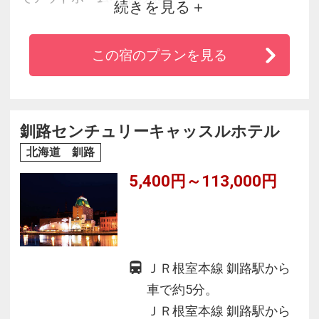
続きを見る
「大自然のなかの、カジュアルでアットホーム
この宿のプランを見る
な旅の拠点」をコンセプトにしたレイクリゾー
ト。
源泉かけ流しのお肌にやさしい温泉と、北海道
の素材を活かしたビュッフェをご用意しており
釧路センチュリーキャッスルホテル
ます。
北海道 釧路
思うがままに阿寒湖ステイをお愉しみくださ
5,400円～113,000円
い。
ＪＲ根室本線 釧路駅から
車で約5分。
ＪＲ根室本線 釧路駅から