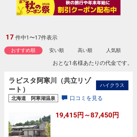
17
件中1〜17件表示
おすすめ順
安い順
高い順
人気順
おとな1名様あたりの代金です。
ラビスタ阿寒川（共立リゾ
ハイクラス
ート）
口コミを見る
北海道 阿寒湖温泉
19,415円～87,450円