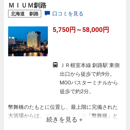
しております。
ＭＩＵＭ釧路
口コミを見る
北海道 釧路
5,750円～58,000円
ＪＲ根室本線 釧路駅 東側
出口から徒歩で約9分。
MOOバスターミナルから
徒歩で約2分。
幣舞橋のたもとに位置し、最上階に完備された
大浴場からは、北海道の三大名橋「幣舞橋」と
続きを見る
釧路市内の美しい眺めを堪能できます♪