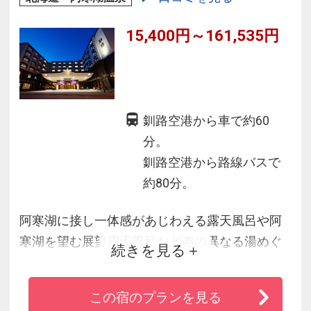
15,400円～161,535円
釧路空港から車で約60
分。
釧路空港から路線バスで
約80分。
阿寒湖に接し一体感があじわえる露天風呂や阿
寒湖を望む展望露天風呂など趣の異なる湯めぐ
続きを見る
り・湯づくしをお楽しみください。
長旅の疲れを癒す温泉と山海の美味、日本の旅
この宿のプランを見る
館文化を継承するおもてなしを、心ゆくまでご