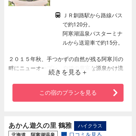
ＪＲ釧路駅から路線バス
で約120分。
阿寒湖温泉バスターミナ
ルから送迎車で約15分。
２０１５年秋、手つかずの自然が残る阿寒川の
畔にニューオープン。自噴の豊富な源泉かけ流
続きを見る
しで湯浴みを愉しみ、夕食は北の大地の恵みを
ふんだんに盛り込んだ会席料理を堪能。
この宿のプランを見る
客室はご人数、用途に合わせて選べる各タイプ
をご用意。全室天然ビューバスでも川の流れる
音を聴きながらの湯浴みを愉しめます。
あかん遊久の里 鶴雅
ハイクラス
口コミを見る
北海道 阿寒湖温泉