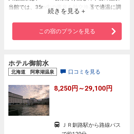
当館では、35m先の源泉を熱交換器で適温に調
続きを見る
整したのち、加水したり循環する事なく、その
まま浴槽にそそいでおります。
この宿のプランを見る
そのため新鮮な温泉をたっぷりと味わっていた
だく事ができます。
「個室風ダイニング」での夕食は、セットメニ
ューの他「地産地消ブッフェ」から、お好みの
ホテル御前水
お料理をお好きなだけお召し上がりいただけま
口コミを見る
北海道 阿寒湖温泉
す
8,250円～29,100円
ＪＲ釧路駅から路線バス