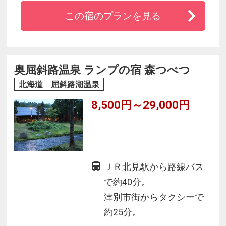
広々サイズの「シモンズベッド」に木目が優し
この宿のプランを見る
いゲストルームで、ゆっくりお寛ぎください♪
釧路空港からバスで約55分、発着バス停は徒歩
１分!と便利！
奥屈斜路温泉 ランプの宿 森つべつ
北海道 屈斜路湖温泉
8,500円～29,000円
ＪＲ北見駅から路線バス
で約40分。
津別市街からタクシーで
約25分。