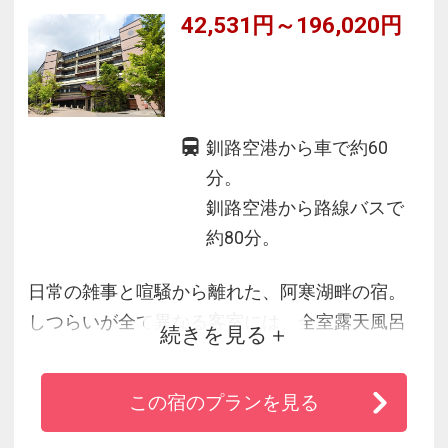
42,531円～196,020円
釧路空港から車で約60
分。
釧路空港から路線バスで
約80分。
日常の雑事と喧騒から離れた、阿寒湖畔の宿。
しつらいが全て異なる客室には、全室露天風呂
続きを見る
付。
道東の旬食材で仕立てた和会席も上質な旅を彩
この宿のプランを見る
ります。
懐かしく温かい故郷のような宿で、ごゆるりと