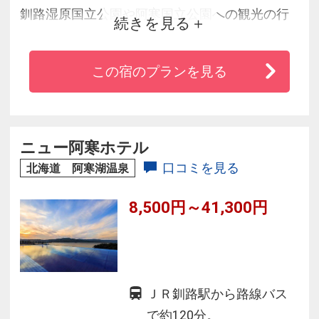
釧路湿原国立公園や阿寒国立公園への観光の行
続きを見る
動拠点となっています。
釧路の台所と言われる市場や朝市もホテル近く
この宿のプランを見る
にあり、朝早くより観光客でにぎわっておりま
す。
ニュー阿寒ホテル
口コミを見る
北海道 阿寒湖温泉
8,500円～41,300円
ＪＲ釧路駅から路線バス
で約120分。