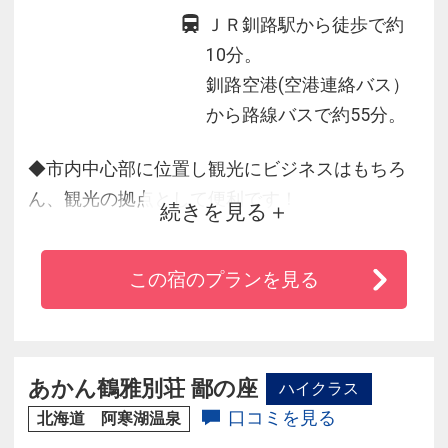
ＪＲ釧路駅から徒歩で約
10分。
釧路空港(空港連絡バス）
から路線バスで約55分。
◆市内中心部に位置し観光にビジネスはもちろ
ん、観光の拠点として便利です！
続きを見る
◆ツイン客室からは太平洋に沈む夕日が、シン
グル客室からは釧路市街の夜景がご覧いただけ
この宿のプランを見る
ます。
◆最上階展望レストランでは釧路の街並みや世
界三大夕日の一つでもある釧路の夕日を一望で
きます！
あかん鶴雅別荘 鄙の座
ハイクラス
◆繁華街まで徒歩約10分の距離に位置します。
口コミを見る
北海道 阿寒湖温泉