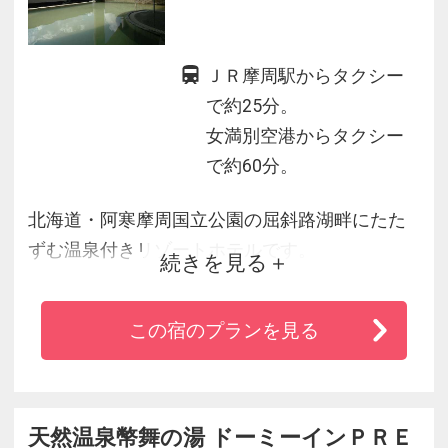
ＪＲ摩周駅からタクシー
で約25分。
女満別空港からタクシー
で約60分。
北海道・阿寒摩周国立公園の屈斜路湖畔にたた
ずむ温泉付きリゾートホテルです。
続きを見る
上層階のお部屋からは、屈斜路湖や藻琴山を一
望できます。
この宿のプランを見る
東北海道の観光の基点として、またサイクリン
グ、カヌーなどスポーツリゾートとしても最適
なホテルです。
東館には、温泉浴場露天風呂を備え施設も充実
天然温泉幣舞の湯 ドーミーインＰＲＥ