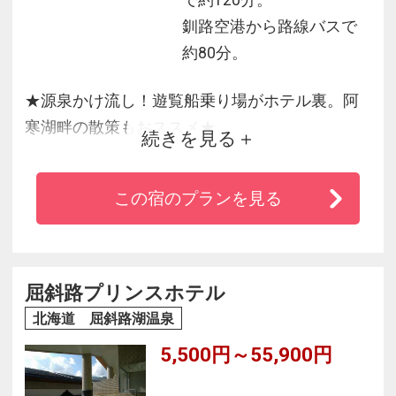
で約120分。
釧路空港から路線バスで
約80分。
★源泉かけ流し！遊覧船乗り場がホテル裏。阿
寒湖畔の散策もおススメ★
続きを見る
阿寒湖畔の中心部に位置し、遊覧船のりば、ア
イヌ部落にも近く観光に大変便利♪
この宿のプランを見る
純和風旅館で、湖畔側のお部屋からの眺望が素
晴しいです。
屈斜路プリンスホテル
北海道 屈斜路湖温泉
5,500円～55,900円