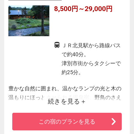
8,500円～29,000円
ＪＲ北見駅から路線バス
で約40分。
津別市街からタクシーで
約25分。
豊かな自然に囲まれ、温かなランプの光と木の
温もりにほっとさせられる温泉宿。野鳥のさえ
続きを見る
ずりで目を覚まし、満天の星空に包まれ眠りに
つく。そんな素敵な体験をしてみませんか。森
この宿のプランを見る
の香り広がる柔らかな天然温泉と、四季折々の
道産の食材を使用した料理に、きっと心と身体