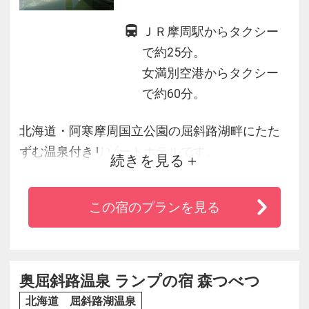
ＪＲ摩周駅からタクシー
で約25分。
女満別空港からタクシー
で約60分。
北海道・阿寒摩周国立公園の屈斜路湖畔にたた
ずむ温泉付きリゾートホテルです。
続きを見る
上層階のお部屋からは、屈斜路湖や藻琴山を一
望できます。
この宿のプランを見る
東北海道の観光の基点として、またサイクリン
グ、カヌーなどスポーツリゾートとしても最適
なホテルです。
東館には、温泉浴場露天風呂を備え施設も充実
奥屈斜路温泉 ランプの宿 森つべつ
しております。
北海道 屈斜路湖温泉