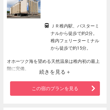
ＪＲ稚内駅、バスターミ
ナルから徒歩で約2分。
稚内フェリーターミナル
から徒歩で約15分。
オホーツク海を望める天然温泉は稚内初の最上
階に完備。
続きを見る
内浴槽の他、露天風呂もあり心地良い潮風を感
じながら、寛ぎのひとときをお過ごし頂けま
この宿のプランを見る
す。
また全室にシモンズ社製ベットを完備し、肌ざ
わりの良い作務衣を用意。