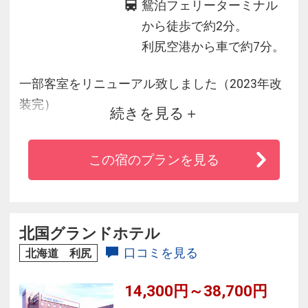
鴛泊フェリーターミナル
から徒歩で約2分。
利尻空港から車で約7分。
一部客室をリニューアル致しました（2023年改
装完）
続きを見る
鴛泊港から徒歩２分！利尻島観光の拠点に最適
です！
この宿のプランを見る
当館は全室禁煙♪Wi-Fi接続可、冷房完備、バスト
イレ付！
館内は空気清浄機、サーキュレーター、アクリ
ルパネル、手指消毒などで感染予防対策中！
北国グランドホテル
口コミを見る
北海道 利尻
14,300円～38,700円