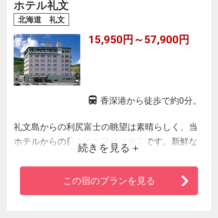
るところに建立されております。
ホテル礼文
北海道 礼文
15,950円～57,900円
香深港から徒歩で約0分。
礼文島からの利尻富士の眺望は素晴らしく、当
ホテルからの日の出の景色は最高です。新鮮な
続きを見る
魚貝類を中心とした料理や、家庭的な心暖まる
サービスをモットーに大評判です。又、最上階
この宿のプランを見る
（７階）に大浴場（１部露天）があり、漁大、
利尻富士等の眺望が素晴らしいものがありま
す。