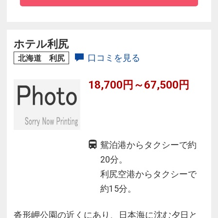
はの旅をよりワイドにお楽しみいただけます。
すべてのお客様に深いやすらぎをおとどけでき
るよう、まごころ込めておもてなしいたしま
ホテル利尻
す。
口コミを見る
北海道 利尻
18,700円～67,500円
鴛泊港からタクシーで約
20分。
利尻空港からタクシーで
約15分。
沓形岬公園の近くにあり、日本海に沈む夕日と