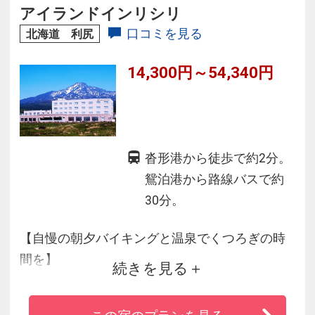
ネット接続も無料で観光や仕事の利用におすす
アイランドインリシリ
めです。
口コミを見る
北海道 利尻
14,300円～54,340円
沓形港から徒歩で約2分。
鴛泊港から路線バスで約
30分。
【自慢の朝夕バイキングと温泉でくつろぎの時
間を】
続きを見る
■島内唯一の朝夕バイキングは料理長こだわりの
逸品ばかり