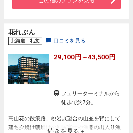
この宿のプランを見る
■温泉・露天風呂はもちろん、全室洋室禁煙・駐
車場無料・Wi-Fi全館接続無料と過ごしやすさも
抜群☆
■ホテル屋上から見る夕日の美しさは圧巻です
花れぶん
口コミを見る
北海道 礼文
29,100円～43,500円
フェリーターミナルから
徒歩で約7分。
高山花の散策路、桃岩展望台の山並を背にして
建ち夕焼け朝焼けの利尻富士や漁船の出入り漁
続きを見る