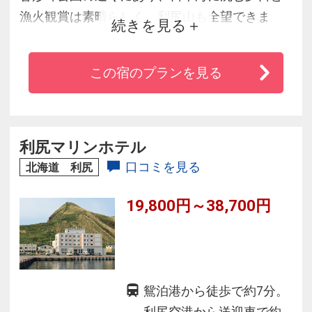
漁火観賞は素晴らしく、利尻山も全望できま
続きを見る
す。料理は地元でとれた魚貝類を用い、旬を大
切にした和風会席膳をご用意しております。
この宿のプランを見る
利尻マリンホテル
口コミを見る
北海道 利尻
19,800円～38,700円
鴛泊港から徒歩で約7分。
利尻空港から送迎車で約