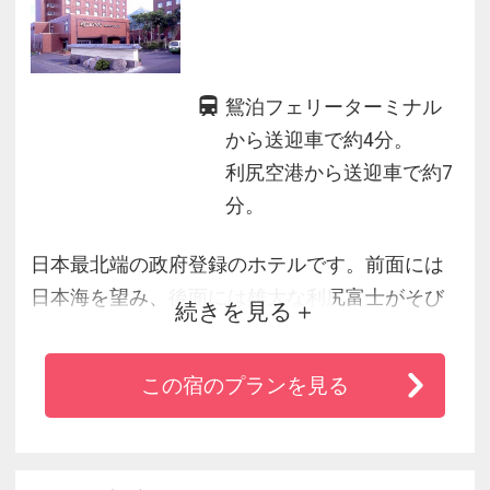
鴛泊フェリーターミナル
から送迎車で約4分。
利尻空港から送迎車で約7
分。
日本最北端の政府登録のホテルです。前面には
日本海を望み、後面には雄大な利尻富士がそび
続きを見る
え、夏季シーズンには様々な高山植物が平地に
咲き乱れております。又、料理も新鮮な魚貝類
この宿のプランを見る
が豊富でウニ等全国でも有名な物が数多く賞味
できます。古くより会津藩の管理を受け鰊漁の
繁栄の後も数多くみられ、会津藩士の碑もいた