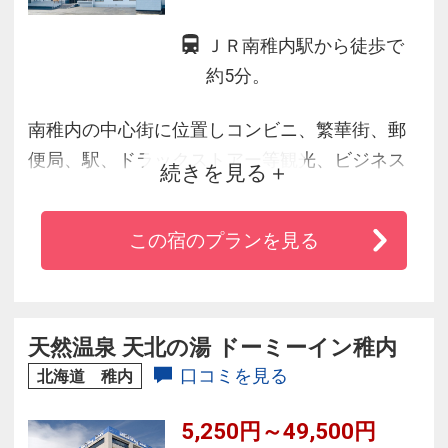
ＪＲ南稚内駅から徒歩で
約5分。
南稚内の中心街に位置しコンビニ、繁華街、郵
便局、駅、ドラックストアー等観光、ビジネス
続きを見る
に最適。田舎に帰ったような、日本人なら誰で
も心の奥にある風景や思い出を暖かな気持ちで
この宿のプランを見る
懐かしんで頂けるような雰囲気づくりを心がけ
てお客様をお待ち致しております。夕食は、稚
内の近海で水揚げされます海産物をゆっくりと
お召し上がりください。
天然温泉 天北の湯 ドーミーイン稚内
口コミを見る
北海道 稚内
5,250円～49,500円