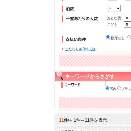
おとな男
こども
指定なし
こだわり条件を追加
キーワードからさがす
宿名
プラ
11
件中
1
件～
11
件を表示