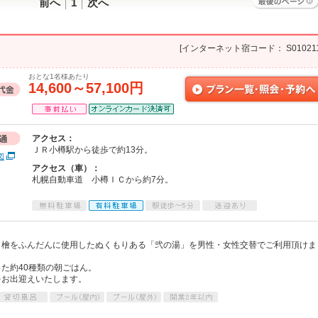
前へ
1
次へ
[インターネット宿コード： S010211
おとな1名様あたり
14,600～57,100円
アクセス：
ＪＲ小樽駅から徒歩で約13分。
図
アクセス（車）：
札幌自動車道 小樽ＩＣから約7分。
、檜をふんだんに使用したぬくもりある「弐の湯」を男性・女性交替でご利用頂けま
た約40種類の朝ごはん。
をお出迎えいたします。