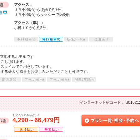
アクセス：
ＪＲ小樽駅から徒歩で約7分。
図
ＪＲ小樽駅からタクシーで約3分。
アクセス（車）：
小樽ＩＣから約5分。
に立地するホテルです
過ごし頂けます。
ェスタイルでご用意しています。
望する雄大な風景をお楽しみいただくことも可能です。
[インターネット宿コード： S010212
おとな1名様あたり
4,290～66,479円