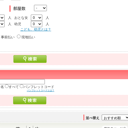
人
おとな女
人
人
幼児
人
こども、幼児とは？
事前払い
現地払い
ン名
すべて
パンフレットコード
パンフレットコードとは？
並べ替え