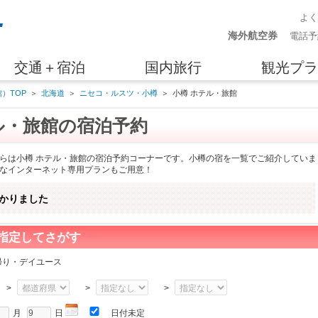
よ
海外航空券
電話予
交通＋宿泊
国内旅行
観光プラ
）TOP
＞
北海道
＞
ニセコ・ルスツ・小樽
＞
小樽 ホテル・旅館
ル・旅館の宿泊予約
らは小樽 ホテル・旅館の宿泊予約コーナーです。小樽の宿を一覧でご紹介していま
なインターネット専用プランもご用意！
かりました
指定してさがす
帰り・デイユース
>
>
>
月
日
日付未定