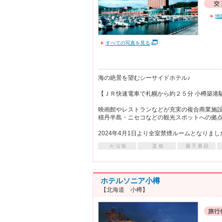
地
すべての写真を見る
海の絶景を望むシーサイドホテル♪
【ＪＲ快速電車で札幌から約２５分 小樽築港
映画館やレストランなどが充実の複合商業施
積丹半島・ニセコなどの観光スポットへの拠
2024年4月1日より全室禁煙ルームとなりまし
ホテルソニア小樽
【北海道 小樽】