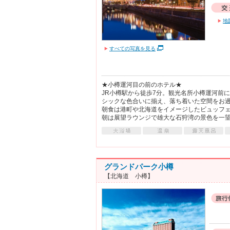
地
すべての写真を見る
★小樽運河目の前のホテル★
JR小樽駅から徒歩7分。観光名所小樽運河前
シックな色合いに揃え、落ち着いた空間をお
朝食は港町や北海道をイメージしたビュッフ
朝は展望ラウンジで雄大な石狩湾の景色を一
グランドパーク小樽
【北海道 小樽】