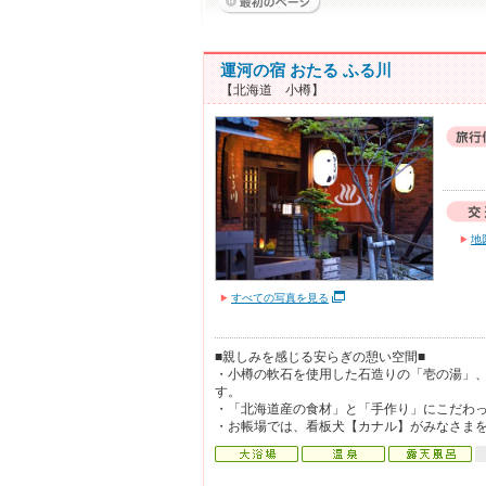
運河の宿 おたる ふる川
【北海道 小樽】
地
すべての写真を見る
■親しみを感じる安らぎの憩い空間■
・小樽の軟石を使用した石造りの「壱の湯」
す。
・「北海道産の食材」と「手作り」にこだわっ
・お帳場では、看板犬【カナル】がみなさま