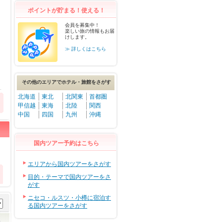
ポイントが貯まる！使える！
会員を募集中！
楽しい旅の情報もお届
けします。
≫ 詳しくはこちら
その他のエリアでホテル・旅館をさがす
北海道
東北
北関東
首都圏
甲信越
東海
北陸
関西
中国
四国
九州
沖縄
国内ツアー予約はこちら
エリアから国内ツアーをさがす
目的・テーマで国内ツアーをさ
がす
ニセコ・ルスツ・小樽に宿泊す
る国内ツアーをさがす