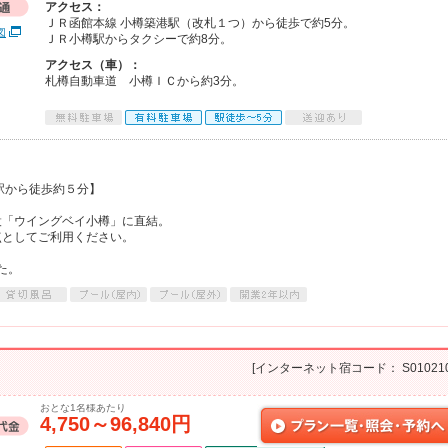
アクセス：
ＪＲ函館本線 小樽築港駅（改札１つ）から徒歩で約5分。
図
ＪＲ小樽駅からタクシーで約8分。
アクセス（車）：
札樽自動車道 小樽ＩＣから約3分。
駅から徒歩約５分】
設「ウイングベイ小樽」に直結。
点としてご利用ください。
た。
[インターネット宿コード： S010210
おとな1名様あたり
4,750～96,840円