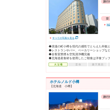
地
すべての写真を見る
◆浪漫の町小樽を現代の感性でとらえた外観
◆レストランやバー、ベーカリーショップな
◆全客室禁煙＆空気清浄機完備
◆北海道産食材を使用したご朝食は洋食ブッフ
ホテルノルド小樽
【北海道 小樽】