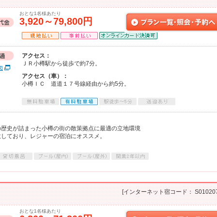
おとな1名様あたり
3,920～79,800円
アクセス：
ＪＲ小樽駅から徒歩で約7分。
図
アクセス（車）：
小樽ＩＣ 道道１７号線経由から約5分。
の歴史が詰まった小樽の街の散策拠点に最適の立地環境
意しており、レジャーの宿泊にオススメ。
。
[インターネット宿コード： S010207
おとな1名様あたり