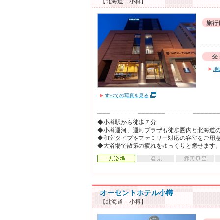
【北海道 小樽】
地
すべての写真を見る
◆小樽駅から徒歩７分
◆小樽運河、運河プラザも徒歩圏内と北海道
◆和室タイプやファミリー対応の客室をご用
◆大浴場で散策の疲れをゆっくりと癒せます
オーセントホテル小樽
【北海道 小樽】