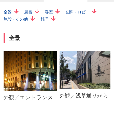
全景
風呂
客室
玄関・ロビー
施設・その他
料理
全景
外観／浅草通りから
外観／エントランス