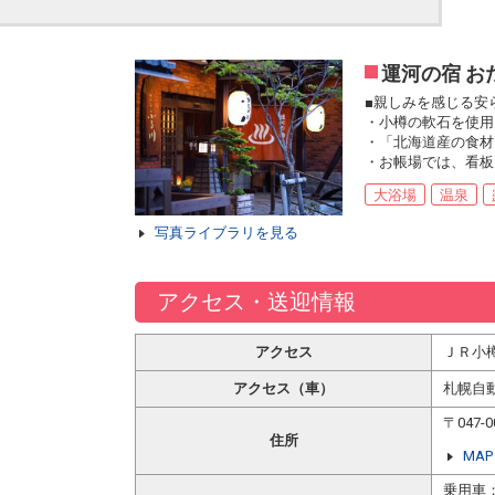
運河の宿 お
■親しみを感じる安
・小樽の軟石を使用
・「北海道産の食材
・お帳場では、看板
大浴場
温泉
写真ライブラリを見る
アクセス・送迎情報
アクセス
ＪＲ小
アクセス（車）
札幌自
〒047
住所
MAP
乗用車：