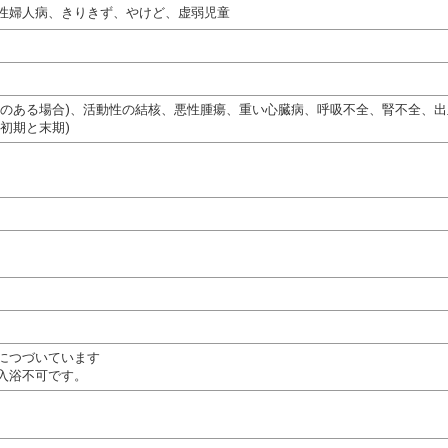
性婦人病、きりきず、やけど、虚弱児童
熱のある場合)、活動性の結核、悪性腫瘍、重い心臓病、呼吸不全、腎不全、
初期と末期)
につづいています
入浴不可です。