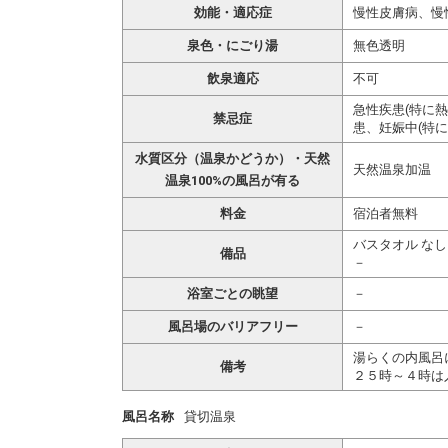
効能・適応症
慢性皮膚病、慢
泉色・にごり湯
無色透明
飲泉適応
不可
急性疾患(特に
禁忌症
患、妊娠中(特に
水質区分（温泉かどうか）・天然
天然温泉加温
温泉100%の風呂が有る
料金
宿泊者無料
バスタオル なし
備品
－
浴室ごとの眺望
－
風呂場のバリアフリー
－
湯らくの内風呂
備考
２５時～４時は
風呂名称
貸切温泉