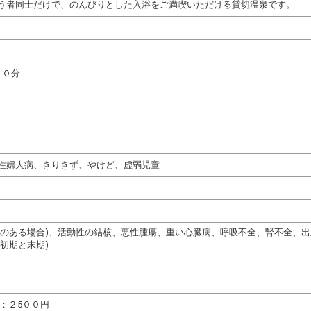
う者同士だけで、のんびりとした入浴をご満喫いただける貸切温泉です。
５０分
性婦人病、きりきず、やけど、虚弱児童
熱のある場合)、活動性の結核、悪性腫瘍、重い心臓病、呼吸不全、腎不全、
初期と末期)
：２5００円