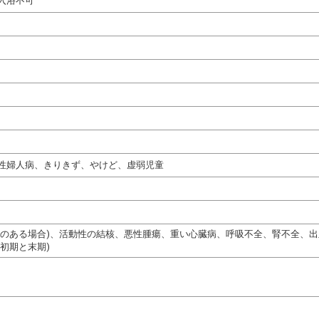
入浴不可
性婦人病、きりきず、やけど、虚弱児童
熱のある場合)、活動性の結核、悪性腫瘍、重い心臓病、呼吸不全、腎不全、
初期と末期)