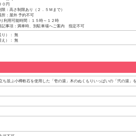
００円
制限：高さ制限あり（２．５Ｍまで）
場所：屋外 予約不可
たり利用可能時間：１５時～１２時
特記事項：満車時、別駐車場へご案内 指定不可
送り）： 無
迎え）： 無
立ち並ぶ小樽軟石を使用した「壱の湯」木のぬくもりいっぱいの「弐の湯」