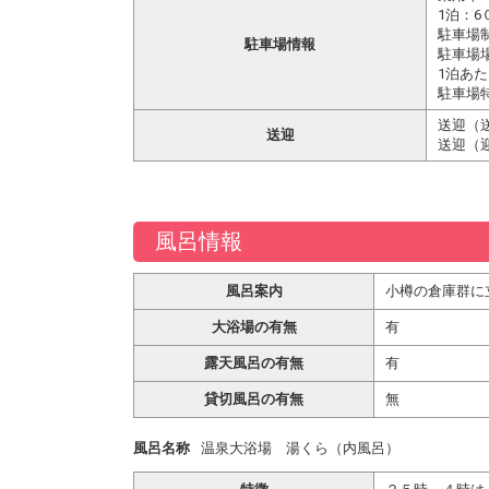
1泊：6
駐車場
駐車場情報
駐車場
1泊あ
駐車場
送迎（
送迎
送迎（
風呂情報
風呂案内
小樽の倉庫群に
大浴場の有無
有
露天風呂の有無
有
貸切風呂の有無
無
風呂名称
温泉大浴場 湯くら（内風呂）