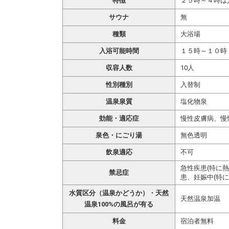
特徴
２５時～４時は
サウナ
無
種類
大浴場
入浴可能時間
１５時～１０時
収容人数
10人
性別種別
入替制
温泉泉質
塩化物泉
効能・適応症
慢性皮膚病、慢
泉色・にごり湯
無色透明
飲泉適応
不可
急性疾患(特に
禁忌症
患、妊娠中(特に
水質区分（温泉かどうか）・天然
天然温泉加温
温泉100%の風呂が有る
料金
宿泊者無料