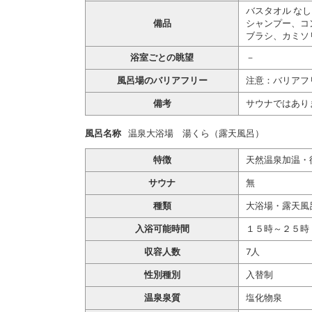
バスタオル なし
備品
シャンプー、コ
ブラシ、カミソ
浴室ごとの眺望
－
風呂場のバリアフリー
注意：バリアフ
備考
サウナではあり
風呂名称
温泉大浴場 湯くら（露天風呂）
特徴
天然温泉加温・
サウナ
無
種類
大浴場・露天風
入浴可能時間
１５時～２５時
収容人数
7人
性別種別
入替制
温泉泉質
塩化物泉