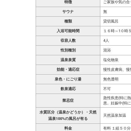
特徴
ご家族や気の合
サウナ
無
種類
貸切風呂
入浴可能時間
１６時～1０時
収容人数
4人
性別種別
混浴
温泉泉質
塩化物泉
効能・適応症
慢性皮膚病、慢
泉色・にごり湯
無色透明
飲泉適応
不可
急性疾患(特に
禁忌症
患、妊娠中(特に
水質区分（温泉かどうか）・天然
天然温泉加温
温泉100%の風呂が有る
料金
有料 １組５０分