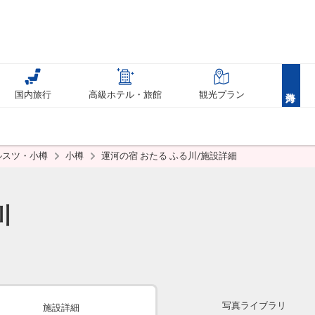
国内旅行
高級ホテル・旅館
観光プラン
ルスツ・小樽
小樽
運河の宿 おたる ふる川/施設詳細
川
写真ライブラリ
施設詳細