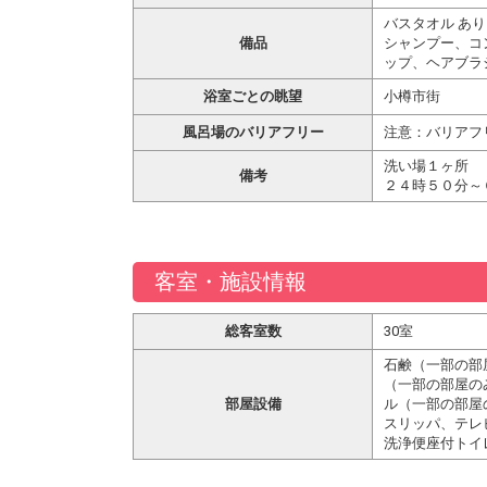
バスタオル あり
備品
シャンプー、コ
ップ、ヘアブラ
浴室ごとの眺望
小樽市街
風呂場のバリアフリー
注意：バリアフ
洗い場１ヶ所
備考
２４時５０分～
客室・施設情報
総客室数
30室
石鹸（一部の部
（一部の部屋の
部屋設備
ル（一部の部屋
スリッパ、テレ
洗浄便座付トイ