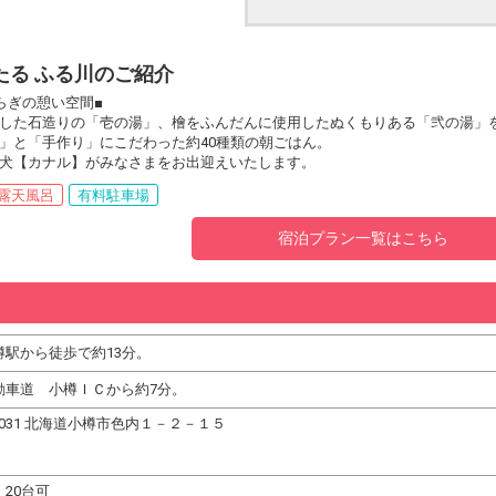
たる ふる川のご紹介
らぎの憩い空間■
した石造りの「壱の湯」、檜をふんだんに使用したぬくもりある「弐の湯」
」と「手作り」にこだわった約40種類の朝ごはん。
犬【カナル】がみなさまをお出迎えいたします。
露天風呂
有料駐車場
宿泊プラン一覧はこちら
樽駅から徒歩で約13分。
動車道 小樽ＩＣから約7分。
-0031 北海道小樽市色内１－２－１５
20台可