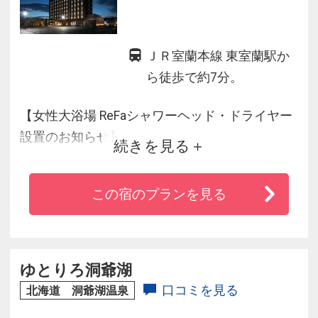
ＪＲ室蘭本線 東室蘭駅か
ら徒歩で約7分。
【女性大浴場 ReFaシャワーヘッド・ドライヤー
設置のお知らせ】
続きを見る
当ホテル内の女性大浴場には、ReFaのシャワー
この宿のプランを見る
ヘッド「ReFa FINE BUBBLE U」、ドライヤー
「ReFa BEAUTECH DRYER S＋」を設置しており
ます。
是非、当館女性大浴場にてお試しください。
ゆとりろ洞爺湖
口コミを見る
北海道 洞爺湖温泉