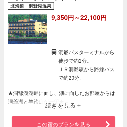
北海道 洞爺湖温泉
9,350円～22,100円
洞爺バスターミナルから
徒歩で約2分。
ＪＲ洞爺駅から路線バス
で約20分。
★洞爺湖湖畔に面し、湖に面したお部屋からは
洞爺湖と羊蹄山が一望★
続きを見る
夜には、全室湖に面するお部屋より４月下旬～
この宿のプランを見る