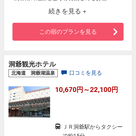
続きを見る
◆お風呂◆ 最上階から洞爺湖と満点の夜空を楽
しめる露天風呂はまさに天空風呂！
この宿のプランを見る
◆お食事◆ 湖を眺めながら楽しめる旬の食材の
バラエティー豊かなバイキング！
◆お部屋◆ 洞爺湖を眺めながらゆっくりとお寛
ぎ頂けるお部屋をご用意しております。
洞爺観光ホテル
口コミを見る
北海道 洞爺湖温泉
10,670円～22,100円
ＪＲ洞爺駅からタクシー