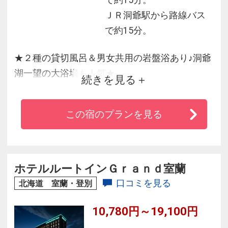
で約15分。
ＪＲ洞爺駅から路線バス
で約15分。
★２種の貸切風呂＆男女共用の岩盤浴あり♪洞爺
湖一望の大浴場も人気★
続きを見る
全客室が湖水側に面し、洞爺湖の四季の移ろい
を味わえます。
この宿のプランを見る
大浴場は、青い洞爺湖を一望に眺めるパノラマ
大浴場。
男女共に同じスペースで疲れた体を存分にいや
してくれます。
ホテルルートインＧｒａｎｄ室蘭
露天付貸切温泉風呂や、男女共用の岩盤浴、洞
口コミを見る
北海道 室蘭・登別
窟風呂など多種多様な温泉も楽しめます。
10,780円～19,100円