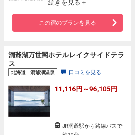
続きを見る
◆珍しい“立ち湯”の露天風呂から眺める洞爺湖の
景色はまさに“絶景”
この宿のプランを見る
◆2021.7/1～より全室禁煙
※館内施設の営業状況は公式HPをご確認くださ
い
※浴衣は客室内にご用意ございません。ロビー
洞爺湖万世閣ホテルレイクサイドテラ
よりお持ちください
ス
口コミを見る
北海道 洞爺湖温泉
11,116円～96,105円
JR洞爺駅から路線バスで
約20分。