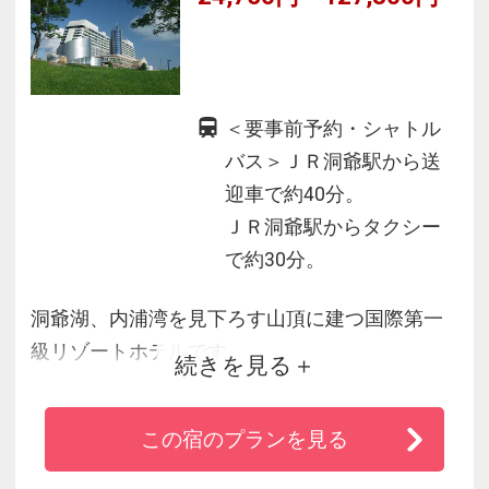
＜要事前予約・シャトル
バス＞ＪＲ洞爺駅から送
迎車で約40分。
ＪＲ洞爺駅からタクシー
で約30分。
洞爺湖、内浦湾を見下ろす山頂に建つ国際第一
級リゾートホテルです。
続きを見る
北海道の素材を使った最高級の「食」の数々と
洞爺の素晴らしい大自然を眺め、日常から離れ
この宿のプランを見る
た癒しのひと時をお過ごし下さい。