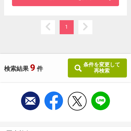
１０月下旬まで「洞爺湖ロングラン花火」がお
客様の旅に彩りを添えます。
食事は、朝、夕共お部屋にご案内しておりま
す。大浴場は男女共露天風呂・気泡風呂付で
1
す。
条件を変更して
9
検索結果
件
再検索