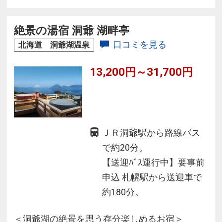
絶景の湯宿 洞爺 湖畔亭
口コミを見る
北海道 洞爺湖温泉
13,200円～31,700円
ＪＲ洞爺駅から路線バス
で約20分。
【送迎ﾊﾞｽ運行中】要事前
申込 札幌駅から送迎車で
約180分。
＜洞爺湖の絶景を思う存分楽しめるお宿＞