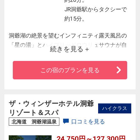
JR洞爺駅からタクシーで
約15分。
洞爺湖の絶景を望むインフィニティ露天風呂の
「星の湯」とハイブリッドロウリュサウナが自
続きを見る
慢の「月の湯」
出来立てを提供するライブキッチンや自家製の
この宿のプランを見る
チーズを使用した石窯焼きピッツァ・燻製など
もあるビュッフェが好評！
本とコーヒーが楽しめるLibrary＆
Cafe「BLOSSOM COFFEE」やお子様との旅行に
ザ・ウィンザーホテル洞爺
ハイクラス
も嬉しいキッズスペース・授乳室もございま
リゾート＆スパ
す。
口コミを見る
北海道 洞爺湖温泉
24,750円～127,300円