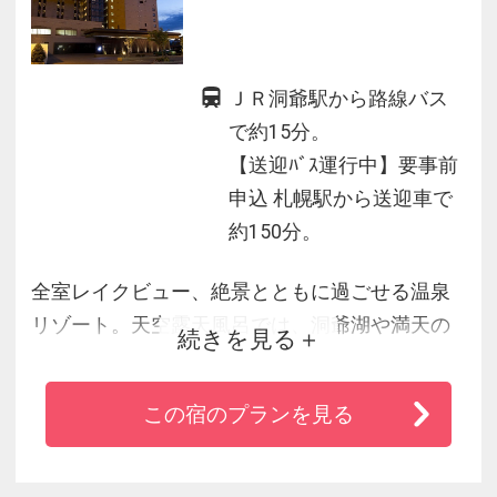
ＪＲ洞爺駅から路線バス
で約15分。
【送迎ﾊﾞｽ運行中】要事前
申込 札幌駅から送迎車で
約150分。
全室レイクビュー、絶景とともに過ごせる温泉
リゾート。天空露天風呂では、洞爺湖や満天の
続きを見る
星をお楽しみください。
遊び心あふれる銭湯、季節の湯など、バラエテ
この宿のプランを見る
ィに富んだ温泉コンテンツも魅力的。
季節の魚介やブランド肉など、旬の食材を厳選
して使用した料理も大人気です。