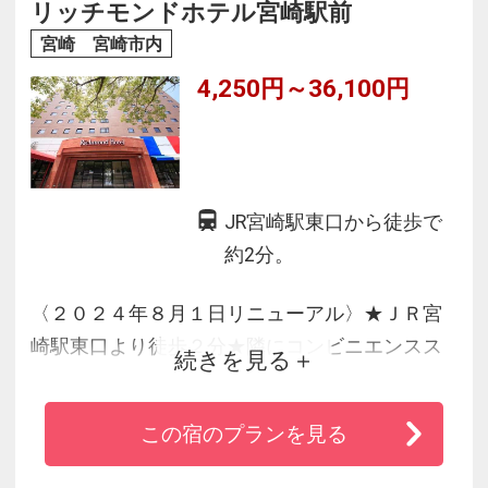
禁煙ルームもご用意しているほか、各部屋すべ
リッチモンドホテル宮崎駅前
てズボンプレッサー・加湿空気清浄機を完備し
宮崎 宮崎市内
ています。
4,250円～36,100円
JR宮崎駅東口から徒歩で
約2分。
〈２０２４年８月１日リニューアル〉★ＪＲ宮
崎駅東口より徒歩２分★隣にコンビニエンスス
続きを見る
トア有り★Wi-Fi全室無料
この宿のプランを見る