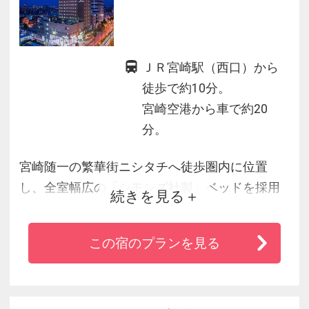
ＪＲ宮崎駅（西口）から
徒歩で約10分。
宮崎空港から車で約20
分。
宮崎随一の繁華街ニシタチへ徒歩圏内に位置
し、全室幅広の「シモンズ社製」ベッドを採用
続きを見る
したシングルルームを中心に、ツイン、ダブ
ル、デラックス、スィートとあらゆるニーズに
この宿のプランを見る
対応します。
全室に高速インターネット回線（有線/無線）を
配備するなどビジネスサポートも万全。