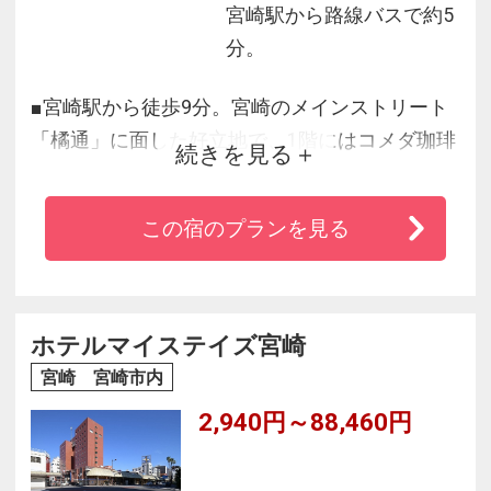
宮崎駅から路線バスで約5
分。
■宮崎駅から徒歩9分。宮崎のメインストリート
「橘通」に面した好立地で、1階にはコメダ珈琲
続きを見る
店を併設。
■駐車場はございません
この宿のプランを見る
客室は、全室50型テレビ設置、ベッド下収納完
備。
※7/25.26交通規制有
ホテルマイステイズ宮崎
宮崎 宮崎市内
2,940円～88,460円