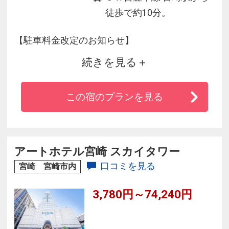
徒歩で約10分。
【駐車料金改定のお知らせ】
続きを見る
■改定内容
ホテル駐車場料金
この宿のプランを見る
〔旧料金〕 1台1泊 500円（税込）
〔新料金〕 1台1泊 1000円（税込）
■改定実施日
アートホテル宮崎 スカイタワー
2026年4月1日（水）新規ご宿泊分より
口コミを見る
宮崎 宮崎市内
3,780円～74,240円
※詳細は公式サイトにてご確認ください。