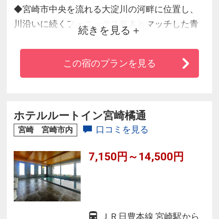
◆宮崎市中央を流れる大淀川の河畔に位置し、
川沿いに続くフェニックス並木とマッチした青
続きを見る
磁色の外観が目印のホテル！
◆客室から見える雄大な川の流れ、四季それぞ
この宿のプランを見る
れ植えられる花壇の花々、フェニックス並木は
南国ムードが溢れリゾート気分も味わえます。
◆温泉露天風呂もあり、旅の拠点としてもおす
すめです。
ホテルルートイン宮崎橘通
口コミを見る
宮崎 宮崎市内
7,150円～14,500円
ＪＲ日豊本線 宮崎駅から