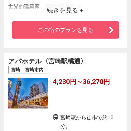
世界的建築家、隈研吾氏設計の
続きを見る
機能的で洗練された空間。
地産地消の旬の食材と、職人の技が光る料理。
この宿のプランを見る
もてなしのプロが提供する、
繊細な気配りにあふれるサービス。
あらゆる美意識に包まれながら、
時を忘れる贅沢なひと時をお過ごしください
アパホテル〈宮崎駅橘通〉
宮崎 宮崎市内
4,230円～36,270円
宮崎駅から徒歩で約10
分。