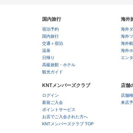
国内旅行
海外
宿泊予約
海外
国内旅行
海外
交通＋宿泊
海外
温泉
海外
日帰り
エン
高級旅館・ホテル
観光ガイド
KNTメンバーズクラブ
店舗
ログイン
店舗
新規ご入会
来店
ポイントサービス
お店でご入会された方へ
KNTメンバーズクラブ TOP