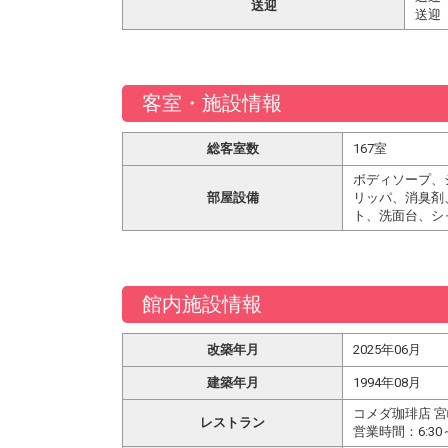
送迎
送迎
客室・施設情報
総客室数
167室
ボディソープ、
部屋設備
リッパ、消臭剤
ト、洗面台、シ
館内施設情報
改築年月
2025年06月
建築年月
1994年08月
コメダ珈琲店 
レストラン
営業時間：6:30～