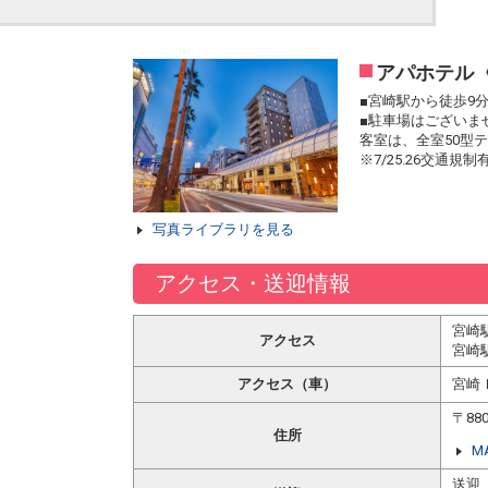
アパホテル
■宮崎駅から徒歩9
■駐車場はございま
客室は、全室50型
※7/25.26交通規制
写真ライブラリを見る
アクセス・送迎情報
宮崎
アクセス
宮崎
アクセス（車）
宮崎
〒88
住所
M
送迎