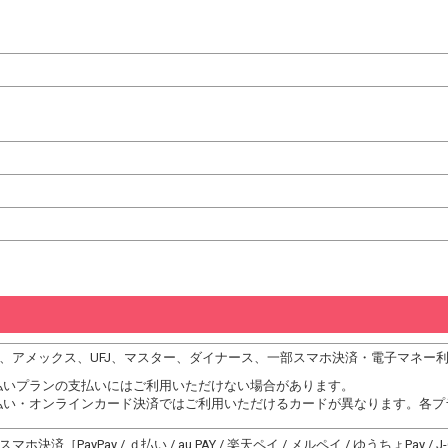
、JCB、アメックス、UFJ、マスター、ダイナース、一部スマホ決済・電子マネ
払いプランの支払いにはご利用いただけない場合があります。
払い・オンラインカード決済ではご利用いただけるカードが異なります。各プ
決済［PayPay / ｄ払い / au PAY / 楽天ペイ / メルペイ / ゆうちょPay / J-Coi