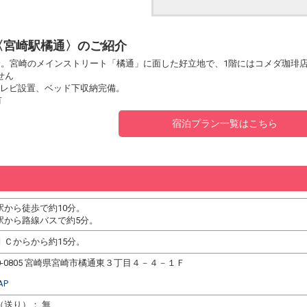
〈宮崎駅橘通〉のご紹介
分。宮崎のメインストリート「橘通」に面した好立地で、1階にはコメダ珈琲
せん
テレビ設置、ベッド下収納完備。
有
宿泊プラン一覧はこちら
駅から徒歩で約10分。
駅から路線バスで約5分。
ＩＣからから約15分。
0-0805 宮崎県宮崎市橘通東３丁目４－４－１Ｆ
AP
（送り）： 無