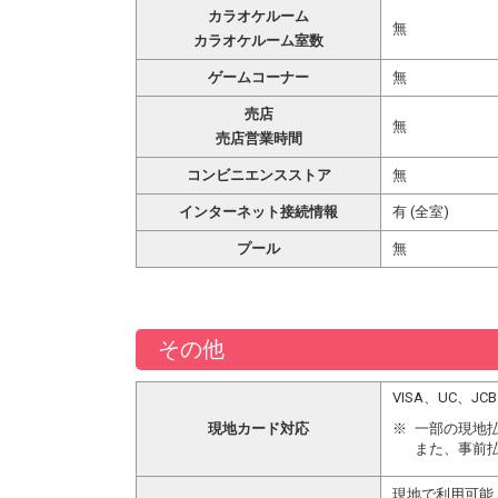
カラオケルーム
無
カラオケルーム室数
ゲームコーナー
無
売店
無
売店営業時間
コンビニエンスストア
無
インターネット接続情報
有 (全室)
プール
無
その他
VISA、UC
現地カード対応
一部の現地
また、事前
現地で利用可能 スマホ