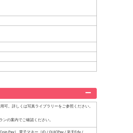
ー利用可。詳しくは写真ライブラリーをご参照ください。
ランの案内でご確認ください。
n Pay］ 電子マネー［iD / QUICPay / 楽天Edy /