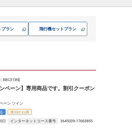
トプラン
飛行機
セットプラン
BC313N]
ンペーン】専用商品です。割引クーポン
ペーン ツイン
る
連泊がお得
30日
インターネットコース番号
3645039-17663855