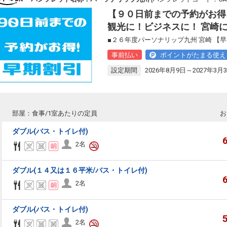
【９０日前までの予約がお得
観光に！ビジネスに！ 宮崎
■２６年度パーソナリップ九州 宮崎 【
事前払い
ポイントがたまる使え
設定期間
2026年8月9日～2027年3月
部屋：食事/1室あたりの定員
お
ダブル(バス・トイレ付)
2名
ダブル(１４又は１６平米/バス・トイレ付)
2名
ダブル(バス・トイレ付)
2名