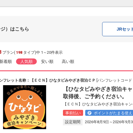
ージ）はこちら
JR
セッ
3
プラン(
198
タイプ)中 1～20件表示
新着順
人気順
安い順
高い順
ンフレット名称：【ＥＣＮ】ひなタビみやざき宿泊ＣＰ
[パンフレットコード：B
【ひなタビみやざき宿泊キャ
取得後、ご予約ください。
【ＥＣＮ】ひなタビみやざき宿泊キャン
事前払い
ポイントがたまる使え
設定期間
2026年8月9日～2026年9月