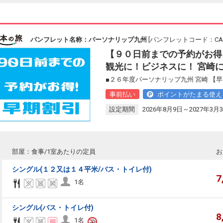
パンフレット名称：パーソナリップ九州
[パンフレットコード：CAC1
【９０日前までの予約がお得
観光に！ビジネスに！ 宮崎
■２６年度パーソナリップ九州 宮崎 【
事前払い
ポイントがたまる使え
設定期間
2026年8月9日～2027年3月
部屋：食事/1室あたりの定員
お
シングル(１２又は１４平米/バス・トイレ付)
7
1名
シングル(バス・トイレ付)
8
1名