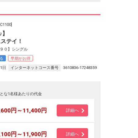
100]
♪】
にステイ！
早９０】シングル
る
早期がお得
31日
インターネットコース番号
3610836-17248359
とな1名様あたりの代金
,600円～11,400円
詳細へ
,100円～11,900円
詳細へ