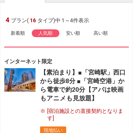
4
プラン(
16
タイプ)中 1～4件表示
新着順
人気順
安い順
高い順
インターネット限定
【素泊まり】■「宮崎駅」西口
から徒歩8分 ■「宮崎空港」か
ら電車で約20分【アパは映画
もアニメも見放題】
[宿泊施設との直接契約となりま
す]
現地払い