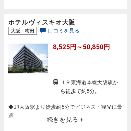
ンとサービスで国内外のゲストの感性が響く、
上質で快適なホテルステイを提供することを目
指します。
ホテルヴィスキオ大阪
口コミを見る
大阪 梅田
8,525円～50,850円
ＪＲ東海道本線大阪駅か
ら徒歩で約5分。
◆JR大阪駅より徒歩約5分でビジネス・観光に最
適
続きを見る
◆客室ベッドはシモンズ社製の当ホテルオリジ