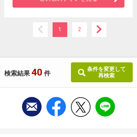
に応える事の出来る立地です。館内は日本の伝
統的な「文様」と「あかり」をテーマにハイグ
レードな「和」をイメージしております。都会
の隠れ家にふさわしい落ち着いた空間でごゆっ
1
2
くりとおくつろぎ下さい。
条件を変更して
40
検索結果
件
再検索