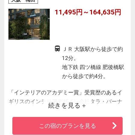
11,495円～164,635円
ＪＲ 大阪駅から徒歩で約
12分。
地下鉄 四ツ橋線 肥後橋駅
から徒歩で約4分。
「インテリアのアカデミー賞」受賞歴のあるイ
ギリスのインテリアデザイン会社タラ・バーナ
続きを見る
ード＆パートナーズが設計。「Ｅｎｃｏｕｎｔ
ｅｒｓ ｏｆ ａ Ｎｅｗ Ｋｉｎｄ 感性が、深呼吸
この宿のプランを見る
する場所」をコンセプトに、洗練されたデザイ