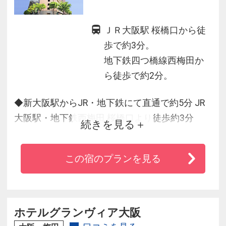
ＪＲ大阪駅 桜橋口から徒
歩で約3分。
地下鉄四つ橋線西梅田か
ら徒歩で約2分。
◆新大阪駅からJR・地下鉄にて直通で約5分 JR
大阪駅・地下鉄西梅田 桜橋口より徒歩約3分
続きを見る
◆空港行リムジンバス乗り場も徒歩約2分
◆ビジネスはもとより京都、神戸、奈良観光の
この宿のプランを見る
拠点としても最適
◆ベッドは清潔感を重視したデュベスタイル
（羽毛布団）・全室シモンズベッドを設置
◆全館無料Wi-Fiご利用可能
ホテルグランヴィア大阪