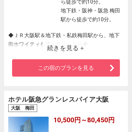
ら徒歩で約10分。
地下鉄・阪神・阪急 梅田
駅から徒歩で約10分。
◆ＪＲ大阪駅＆地下鉄・私鉄梅田駅から、地下
街ホワイティを通り徒歩１０分◆
続きを見る
・どこへ行くにも便利で、ビジネス、観光に最
適です。
この宿のプランを見る
・「ご家庭の寛ぎと温かさ」をお約束。１２階
の展望浴場にてリフレッシュタイムをご満喫い
ただけます。
・大阪郷土料理の朝食バイキングをお楽しみく
ホテル阪急グランレスパイア大阪
ださい♪
大阪 梅田
10,500円～80,450円