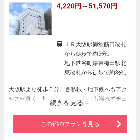
4,220円～51,570円
ＪＲ大阪駅御堂筋口改札
から徒歩で約5分。
地下鉄谷町線東梅田駅北
東改札から徒歩で約3分。
大阪駅より徒歩５分。各私鉄・地下鉄へもアク
セスが良く、地下街を通れば雨にも濡れずチェ
続きを見る
ックインできます。「大阪」をＥＮＪＯＹする
に相応しい環境を設え、安心してご滞在いただ
この宿のプランを見る
くためカードセキュリティによる安全性を配慮
しました。ホテル最上階からは市街を望む開放