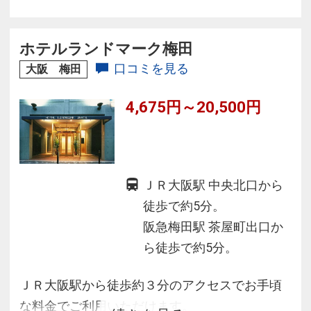
ルステイをご提供。JR大阪駅へは徒歩約7分、地
下鉄梅田駅へは徒歩約9分と、大阪の中心であり
ながら、周囲を緑豊かな環境に恵まれていま
ホテルランドマーク梅田
す。
口コミを見る
大阪 梅田
4,675円～20,500円
ＪＲ大阪駅 中央北口から
徒歩で約5分。
阪急梅田駅 茶屋町出口か
ら徒歩で約5分。
ＪＲ大阪駅から徒歩約３分のアクセスでお手頃
な料金でご利用いただけます。