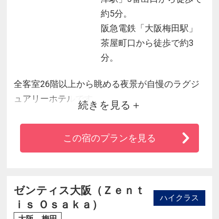
約5分。
阪急電鉄「大阪梅田駅」
茶屋町口から徒歩で約3
分。
全客室26階以上から眺める夜景が自慢のラグジ
ュアリーホテルです。
続きを見る
ヨーロッパ貴族の邸宅をイメージしたホテルの
ロビーに一歩入ると、敷き詰められた最高級の
この宿のプランを見る
大理石と生花やアロマの香りがお出迎え。
心かよう温かな気品あふれるおもてなしでやす
らぎの時間をお届けします。
ゼンティス大阪（Ｚｅｎｔ
ハイクラス
ｉｓ Ｏｓａｋａ）
大阪 梅田