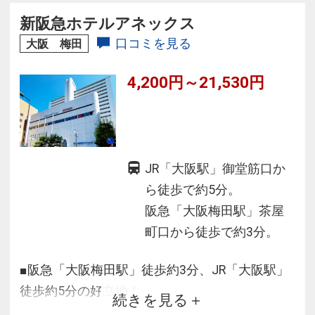
お預かりＯＫ
新阪急ホテルアネックス
◆ホテル館内全フロアにて、無料でWi-Fi利用
口コミを見る
大阪 梅田
可！
4,200円～21,530円
JR「大阪駅」御堂筋口か
ら徒歩で約5分。
阪急「大阪梅田駅」茶屋
町口から徒歩で約3分。
■阪急「大阪梅田駅」徒歩約3分、JR「大阪駅」
徒歩約5分の好立地！
続きを見る
■お買物やお食事で人気の茶屋町エリアに立地♪