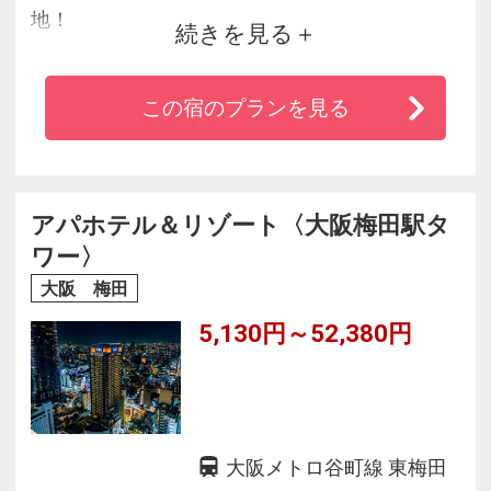
地！
続きを見る
お部屋で天然温泉が楽しめ高層階の客室からの
眺望も◎
この宿のプランを見る
・入り組んだ「大阪駅」から1駅で、重い荷物を
抱えての移動もラクラク
・全室Wi-Fi接続無料・空気清浄器完備で快適な
滞在を
アパホテル＆リゾート〈大阪梅田駅タ
・館内の天然温泉スパサウナ（有料）と客室浴
ワー〉
室の温泉でリフレッシュ
大阪 梅田
5,130円～52,380円
大阪メトロ谷町線 東梅田