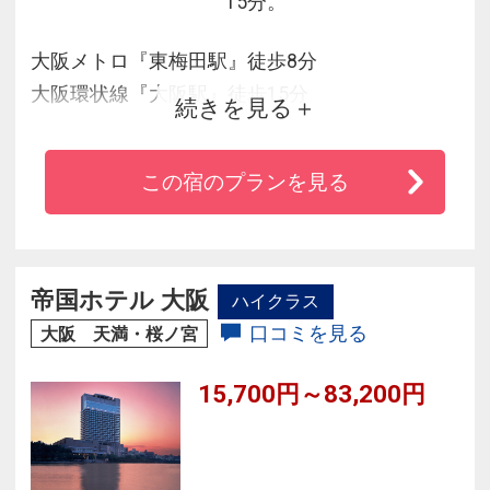
15分。
大阪メトロ『東梅田駅』徒歩8分
大阪環状線『大阪駅』徒歩15分
続きを見る
大阪に来るならやっぱり梅田は外せない！
この宿のプランを見る
おひとりさまにも便利なコンパクトホテルを拠
点にしませんか？
■全館Wi-Fi無料
帝国ホテル 大阪
ハイクラス
■コインランドリー（洗濯機/乾燥機 各2台）有
口コミを見る
大阪 天満・桜ノ宮
難波・天王寺・大阪城公園にも乗換なしで到着
15,700円～83,200円
いたします！