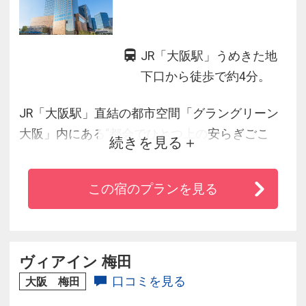
JR「大阪駅」うめきた地
下口から徒歩で約4分。
JR「大阪駅」直結の都市空間「グラングリーン
大阪」内にある“都会でひとつ上の安らぎごこ
続きを見る
ち”を感じられるホテル。
大阪・梅田エリアにありながら、一歩足を踏み
この宿のプランを見る
入れると都会にいることを忘れてしまうような
居心地のよい上質な空間が広がります。
「Natural State」をデザインコンセプトに、自然
体でゆったりとした時間を過ごせる“大人が楽し
ヴィアイン 梅田
める空間”を提供します。
口コミを見る
大阪 梅田