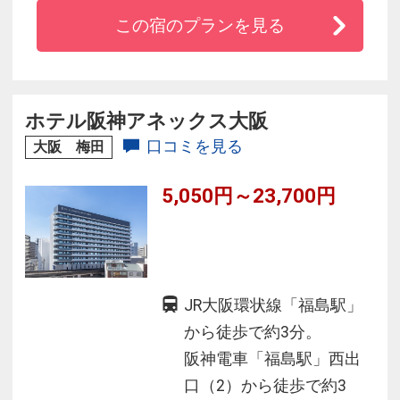
ナルモデルを採用し快適な睡眠をサポート
この宿のプランを見る
◆トイレ・バスセパレートタイプ客室やレイン
シャワーバスルーム客室（一部客室）が人気
◆朝食はイタリア料理に大阪の食文化を取り入
れた和洋バイキングが好評
ホテル阪神アネックス大阪
◆お好みに合わせて選べる無料アメニティバー
口コミを見る
大阪 梅田
が人気
5,050円～23,700円
JR大阪環状線「福島駅」
から徒歩で約3分。
阪神電車「福島駅」西出
口（2）から徒歩で約3