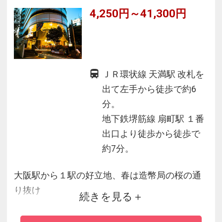
4,250円～41,300円
ＪＲ環状線 天満駅 改札を
出て左手から徒歩で約6
分。
地下鉄堺筋線 扇町駅 １番
出口より徒歩から徒歩で
約7分。
大阪駅から１駅の好立地、春は造幣局の桜の通
り抜け
続きを見る
夏は天神祭りの花火と、観光には絶好のロケー
ション。