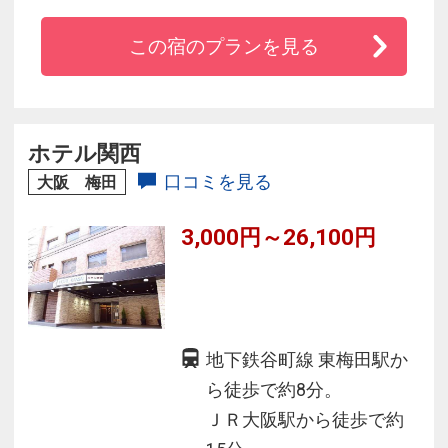
■全客室禁煙（1階フロント前に喫煙ブースがご
この宿のプランを見る
ざいます）
※料金はチェックイン時に頂戴いたします。
（現地払いの場合）
ホテル関西
口コミを見る
大阪 梅田
3,000円～26,100円
地下鉄谷町線 東梅田駅か
ら徒歩で約8分。
ＪＲ大阪駅から徒歩で約