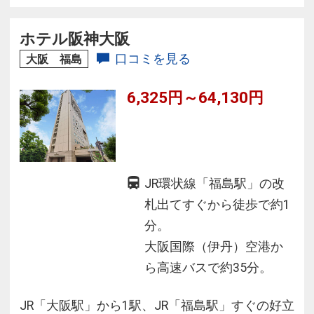
的な空間で、特色を生かした朝食を召し上がれ
ます。賑やかさの中にある静寂と安らぎの空間
ホテル阪神大阪
をご満悦ください。
口コミを見る
大阪 福島
6,325円～64,130円
JR環状線「福島駅」の改
札出てすぐから徒歩で約1
分。
大阪国際（伊丹）空港か
ら高速バスで約35分。
JR「大阪駅」から1駅、JR「福島駅」すぐの好立