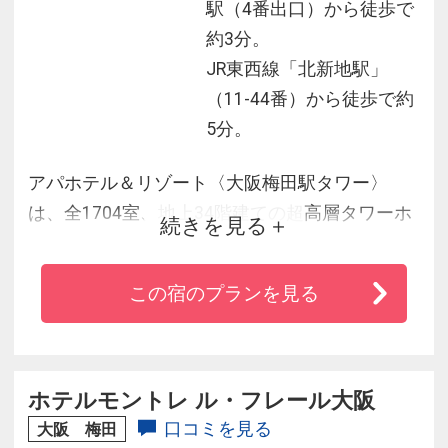
駅（4番出口）から徒歩で
約3分。
JR東西線「北新地駅」
（11-44番）から徒歩で約
5分。
アパホテル＆リゾート〈大阪梅田駅タワー〉
は、全1704室、地上34階建ての超高層タワーホ
続きを見る
テルとして、2023年2月に開業しました。館内設
備として、最上階に展望レストランや展望プー
この宿のプランを見る
ル、大浴殿・露天風呂、大型レストラン・カフ
ェ、コンビニ、エステ・フィットネス施設等を
設け、都会に居ながらリゾート気分を味わえ滞
在そのものを楽しめます。
ホテルモントレ ル・フレール大阪
口コミを見る
大阪 梅田