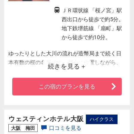
ＪＲ環状線 「桜ノ宮」駅
西出口から徒歩で約5分。
地下鉄堺筋線 「扇町」駅
から徒歩で約10分。
ゆったりとした大川の流れが造幣局まで続く日
本有数の桜の名所です。都心に位置しながら、
続きを見る
豊かな自然のなかでお過ごしいただけます。
一世紀以上の伝統を受け継ぐ「帝国ホテルのお
この宿のプランを見る
もてなし」でお寛ぎください。ＪＲ大阪駅より
シャトルバスで15分、またはＪＲ大阪環状線桜
ノ宮駅西出口より徒歩約５分。
ウェスティンホテル大阪
ハイクラス
口コミを見る
大阪 梅田