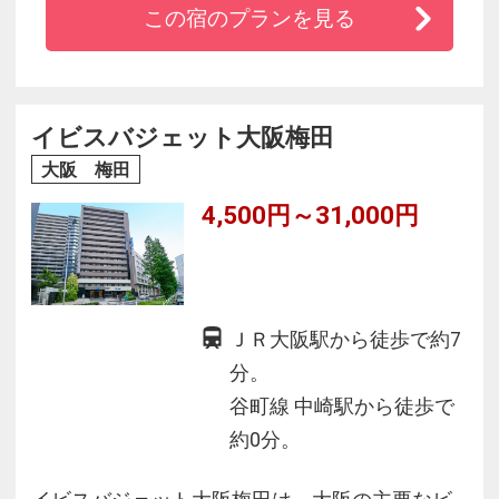
この宿のプランを見る
都心のホテルには珍しい大浴殿、露天風呂、サ
ウナ付きの「玄要の湯」を完備。観光やビジネ
スで疲れた身体を癒して頂けます。
全客室ネット接続し放題！
イビスバジェット大阪梅田
2021年2月1日、アパホテルはアパルームシアタ
大阪 梅田
ー（VOD）視聴を完全無料化致しました。
4,500円～31,000円
ＪＲ大阪駅から徒歩で約7
分。
谷町線 中崎駅から徒歩で
約0分。