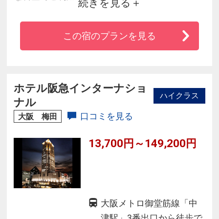
続きを見る
大型商業施設のグランフロント大阪が至近で、
ヨドバシカメラ＆リンクス梅田もすぐそこ。
この宿のプランを見る
絶好の立地でビジネス・観光にもおすすめで
す。
ホテル阪急インターナショ
ハイクラス
ナル
口コミを見る
大阪 梅田
13,700円～149,200円
大阪メトロ御堂筋線「中
津駅」3番出口から徒歩で