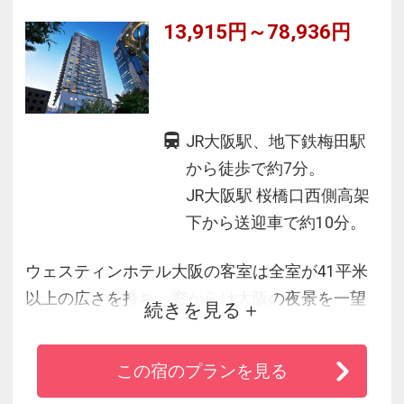
13,915円～78,936円
JR大阪駅、地下鉄梅田駅
から徒歩で約7分。
JR大阪駅 桜橋口西側高架
下から送迎車で約10分。
ウェスティンホテル大阪の客室は全室が41平米
以上の広さを持ち、窓からは大阪の夜景を一望
続きを見る
いただけます。 ベッドはウェスティンホテル＆
リゾーツオリジナル、「雲の上の寝心地」と称
この宿のプランを見る
されるヘブンリーベッドを設置し、快適なホテ