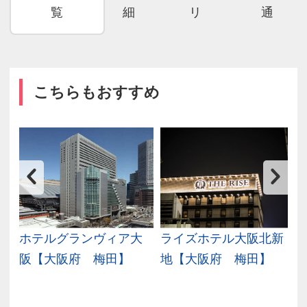
覧
細
リ
通
こちらもおすすめ
大
ホテルグランヴィア大
ライズホテル大阪北新
阪【大阪府 梅田】
地【大阪府 梅田】