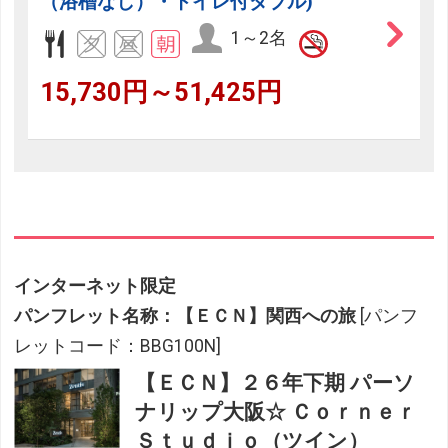
（浴槽なし）・トイレ付ダブル)
1～2名
15,730円～51,425円
インターネット限定
パンフレット名称：【ＥＣＮ】関西への旅
[パンフ
レットコード：BBG100N]
【ＥＣＮ】２６年下期 パーソ
ナリップ大阪☆ Ｃｏｒｎｅｒ
Ｓｔｕｄｉｏ（ツイン）