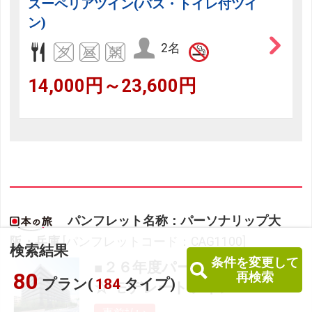
スーペリアツイン(バス・トイレ付ツイ
ン)
2名
14,000円～23,600円
パンフレット名称：パーソナリップ大
阪・兵庫
[パンフレットコード：CAG1100]
検索結果
条件を変更して
■２６年度パーソナリップ大阪
80
再検索
プラン(
184
タイプ)
☆ モデレートツイン