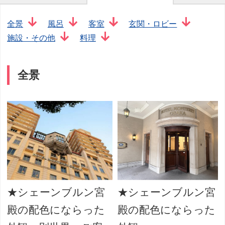
全景
風呂
客室
玄関・ロビー
施設・その他
料理
全景
★シェーンブルン宮
★シェーンブルン宮
殿の配色にならった
殿の配色にならった