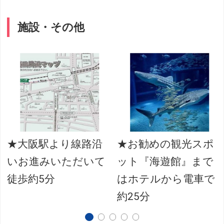
施設・その他
★大阪駅より線路沿
★お勧めの観光スポ
いお進みいただいて
ット『海遊館』まで
分
徒歩約5分
はホテルから電車で
約25分