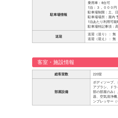
乗用車：8台可
1泊：３，０００円
駐車場制限：土、
駐車場情報
駐車場場所：屋内 
1泊あたり利用可能
駐車場特記事項：
送迎（送り）： 無
送迎
送迎（迎え）： 無
客室・施設情報
総客室数
220室
ボディソープ、
アブラシ、ドラ
部屋設備
部の部屋のみ）
器、空気清浄機
ンプレッサー（