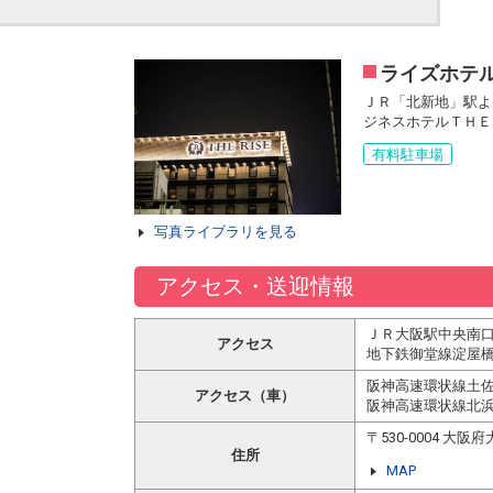
ライズホテ
ＪＲ「北新地」駅よ
ジネスホテルＴＨＥ
有料駐車場
写真ライブラリを見る
アクセス・送迎情報
ＪＲ大阪駅中央南口
アクセス
地下鉄御堂線淀屋橋
阪神高速環状線土佐
アクセス（車）
阪神高速環状線北浜
〒530-0004 
住所
MAP