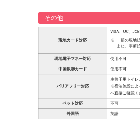
その他
VISA、UC、
現地カード対応
一部の現地
また、事前
現地電子マネー対応
使用不可
中国銀聯カード
使用不可
車椅子用トイレ
バリアフリー対応
※宿泊施設によ
へ直接ご確認く
ペット対応
不可
外国語
英語