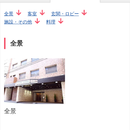
全景
客室
玄関・ロビー
施設・その他
料理
全景
全景