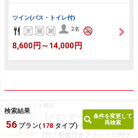
ツイン(バス・トイレ付)
2名
8,600円～14,000円
インターネット限定
検索結果
条件を変更して
【スタンダード】＜朝食付き
56
再検索
プラン(
178
タイプ)
＞御堂筋線『中津駅』より徒歩
2分！朝食付きプラン～12時チ