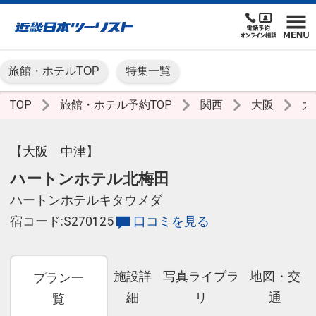
旅館・ホテルTOP
特集一覧
TOP
旅館・ホテル予約TOP
関西
大阪
大
【大阪 中津】
ハートンホテル北梅田
ハートンホテルキタウメダ
宿コード:S270125
口コミを見る
施設詳
写真ライブラ
地図・交
プラン一
細
リ
通
覧