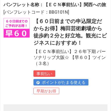
パンフレット名称：【ＥＣＮ事前払い】関西への旅
[パンフレットコード：BBG101N]
【６０日前までの申込限定だ
からお得】梅田芸術劇場から
徒歩約２分と好立地。観光にビ
ジネスにおすすめ！
【ＥＣＮ事前払い】２６年下期 パー
ソナリップ大阪☆ 【早６０】ツイン
（３名）
事前払い
ポイントがたまる使える
早期がお得