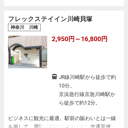
す。
観光の拠点としても最適なロケーションです。
フレックステイイン川崎貝塚
神奈川 川崎
2,950円～16,800円
JR線川崎駅から徒歩で約
10分。
京浜急行線京急川崎駅か
ら徒歩で約12分。
ビジネスに観光に最適。駅前の賑わいとは一線
を画して、周辺は閑静な環境です。交通至便