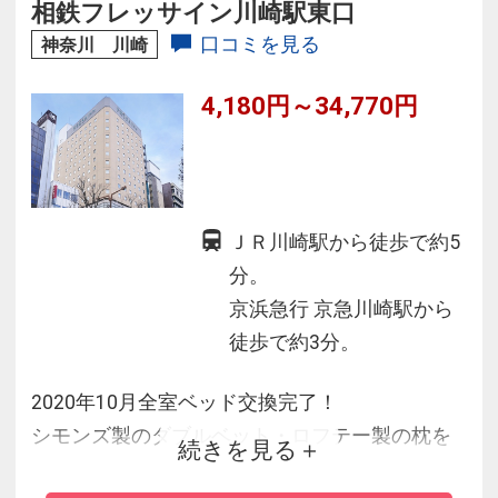
◆加湿機能付空気清浄機、大型液晶テレビなど
相鉄フレッサイン川崎駅東口
充実の設備をご用意。
口コミを見る
神奈川 川崎
4,180円～34,770円
ＪＲ川崎駅から徒歩で約5
分。
京浜急行 京急川崎駅から
徒歩で約3分。
2020年10月全室ベッド交換完了！
シモンズ製のダブルベット・ロフテー製の枕を
続きを見る
採用し、快適且つゆっくりお寛ぎいただけるワ