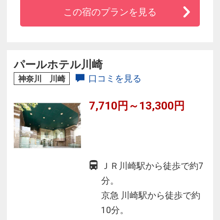
ンランク上の空間作り。
この宿のプランを見る
JR川崎駅・京急川崎駅どちらも徒歩5分で羽田・
都心へもアクセス楽々♪ 全室Wi-Fi対応！
全室除菌液パウチ導入・自動チェックイン・ア
ウト機設置♪豊富のフリーアメニティで楽ちんお
パールホテル川崎
泊り☆
口コミを見る
神奈川 川崎
7,710円～13,300円
ＪＲ川崎駅から徒歩で約7
分。
京急 川崎駅から徒歩で約
10分。