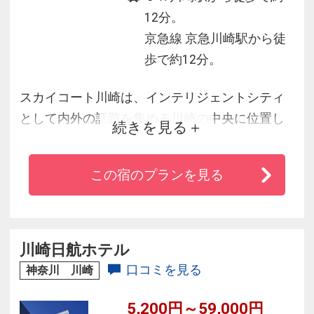
12分。
京急線 京急川崎駅から徒
歩で約12分。
スカイコート川崎は、インテリジェントシティ
として内外の話題を集める川崎の中央に位置し
続きを見る
ています。東京へ１８分、横浜へ８分というフ
ットワークの良さ。京浜をビジネスエリアとし
この宿のプランを見る
てご活躍の皆様に、快適なひとときをお届けし
ています。ビジネスや観光の拠点としてはもち
ろん羽田空港へも３０分と国内・海外旅行の前
後泊でのご利用にも最適です。
川崎日航ホテル
口コミを見る
神奈川 川崎
5,200円～59,000円