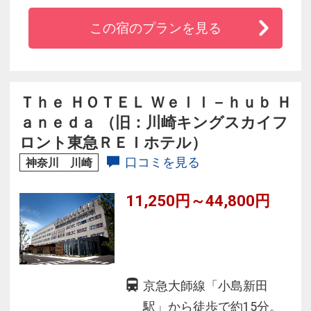
ししております。
この宿のプランを見る
Ｔｈｅ ＨＯＴＥＬ Ｗｅｌｌ－ｈｕｂ Ｈ
ａｎｅｄａ （旧：川崎キングスカイフ
ロント東急ＲＥＩホテル）
口コミを見る
神奈川 川崎
11,250円～44,800円
京急大師線「小島新田
駅」から徒歩で約15分。