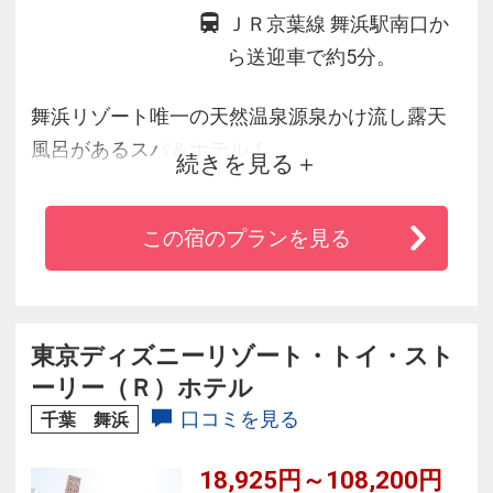
ＪＲ京葉線 舞浜駅南口か
ら送迎車で約5分。
舞浜リゾート唯一の天然温泉源泉かけ流し露天
風呂があるスパ＆ホテル！
続きを見る
パークで思う存分遊んだ後は温泉へＧＯ！
毎朝６時より「舞浜駅南口ロータリー内「C-
この宿のプランを見る
3」」と「舞浜ユーラシア」を２０分間隔で運行
する無料送迎バス運行。
東京ディズニーリゾート・トイ・スト
ーリー（Ｒ）ホテル
口コミを見る
千葉 舞浜
18,925円～108,200円