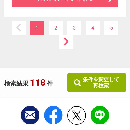
も最適！
ハリウッドツインや洗い場付お風呂で小さなお
子様も安心です。
◆２４時間営業コンビニもホテルに隣接
1
2
3
4
5
◆パークまでシャトルバスで約２５分！東京駅
よりＪＲ京葉線新浦安まで２０分。
条件を変更して
118
検索結果
件
再検索