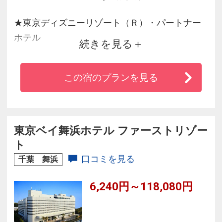
★東京ディズニーリゾート（Ｒ）・パートナー
ホテル
続きを見る
★新浦安駅直結！雨に濡れずにホテルへ♪
★多彩なアイテムからセレクト！アメニティを
この宿のプランを見る
自由に選べる宿泊者専用施設『TIROIR』
★ホテル初 8.5メートルのインタラクティブプロ
ジェクションマッピング。
★舞浜駅まで1駅3分！ＪＲ京葉線東京駅より新
東京ベイ舞浜ホテル ファーストリゾー
浦安駅まで17分。
ト
口コミを見る
千葉 舞浜
6,240円～118,080円