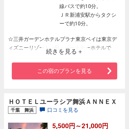
線バスで約10分。
ＪＲ新浦安駅からタクシ
ーで約10分。
☆三井ガーデンホテルプラナ東京ベイは東京デ
ィズニーリゾート（R)・パートナーホテルで
続きを見る
す。
☆パークまでの移動はホテル前発着の無料送迎
この宿のプランを見る
バスで約20分。
☆お部屋は全て30平米以上の広々客室 バストイ
レ別々の洗い場付お風呂は小さなお子様連れの
お客様にも好評です。
ＨＯＴＥＬユーラシア舞浜ＡＮＮＥＸ
☆ホテル最上階には海が一望出来る、展望大浴
口コミを見る
千葉 舞浜
場付。
5,500円～21,000円
☆全館Wi-Fi接続サービス無料