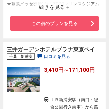
★幕張メッセ徒歩1分！ZOZOマリンスタジアム
続きを見る
徒歩5分！
★成田空港・羽田空港よりリムジンバスで約50
この宿のプランを見る
分！
★宿泊者無料の大浴殿は26時まで
三井ガーデンホテルプラナ東京ベイ
口コミを見る
千葉 新浦安
3,410円～171,100円
ＪＲ新浦安駅（南口・総
合公園行き乗車）から路