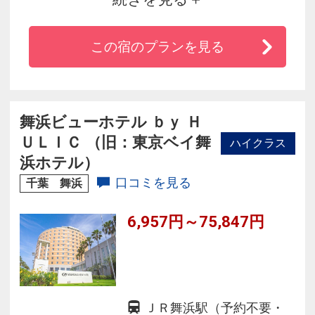
デザインされた客室が、旅のプロローグとエピ
ローグを演出し“ＴＲＡＶＥＬＯＧＵＥ＝旅の記
この宿のプランを見る
憶”に残る体験をご提供致します。
舞浜ビューホテル ｂｙ Ｈ
ＵＬＩＣ （旧：東京ベイ舞
ハイクラス
浜ホテル）
口コミを見る
千葉 舞浜
6,957円～75,847円
ＪＲ舞浜駅（予約不要・