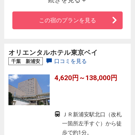
す。
客室は、ファミリータイプの広めのものから、
この宿のプランを見る
ゆったりとおくつろぎいただける和室やバルコ
ニー付の客室など、バリエーションも豊富。全
室に洗い場付のバスルームを完備しています。
一日の疲れを癒す、天然温泉付き大浴場（別料
オリエンタルホテル東京ベイ
金）も併設し幅広い年代層にお楽しみいただけ
口コミを見る
千葉 新浦安
ます。
4,620円～138,000円
ＪＲ新浦安駅北口（改札
一箇所左手すぐ）から徒
歩で約1分。