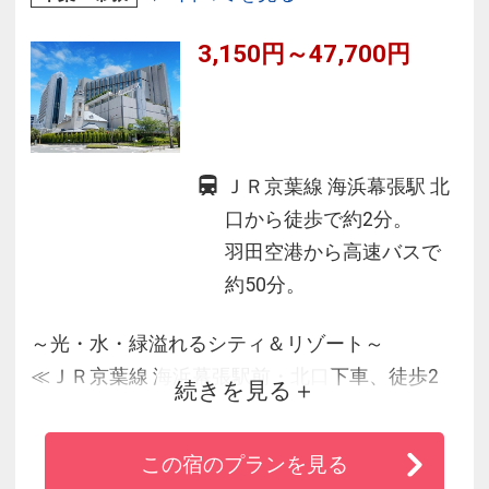
3,150円～47,700円
ＪＲ京葉線 海浜幕張駅 北
口から徒歩で約2分。
羽田空港から高速バスで
約50分。
～光・水・緑溢れるシティ＆リゾート～
≪ＪＲ京葉線 海浜幕張駅前・北口下車、徒歩2
続きを見る
分！≫
★幕張メッセへは徒歩10分と徒歩圏内の好アク
この宿のプランを見る
セス♪