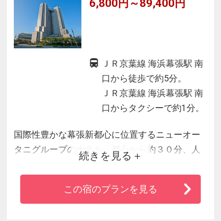
6,800円～89,400円
ＪＲ京葉線 海浜幕張駅 南
口から徒歩で約5分。
ＪＲ京葉線 海浜幕張駅 南
口からタクシーで約1分。
国際性豊かな幕張新都心に位置するニューオー
タニグループのホテル。都心から約３０分、人
続きを見る
気のＴＤＲまで約２０分、東洋最大級のコンベ
ンションセンター「幕張メッセ」に直結とビジ
この宿のプランを見る
ネス、レジャーにも好アクセス。館内にはレス
トランやプール、テニス、ゴルフ、ジャクジー