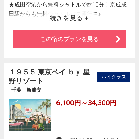
★成田空港から無料シャトルで約10分！京成成
田駅からも無料シャトルバス運行中♪
続きを見る
★マイカー派にもおすすめの成田ＩＣから車で1
分！電車でも車でもアクセス抜群♪
この宿のプランを見る
★全室にウォシュレット・無料ＷＩＦＩ完備！
★朝食は約60種類の豊富な品揃えのビュッフェ♪
★落ち着いたヨーロピアン調のホテル
１９５５ 東京ベイ ｂｙ 星
ハイクラス
野リゾート
千葉 新浦安
6,100円～34,300円