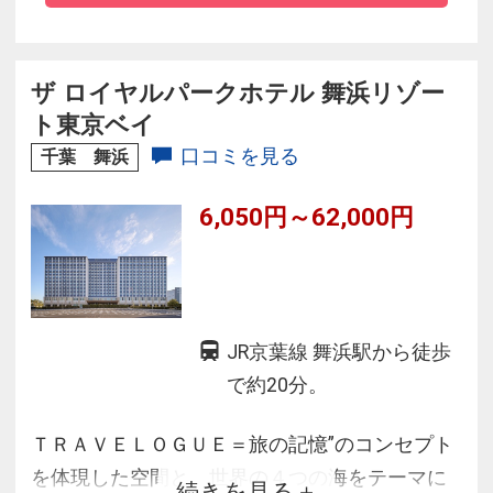
★舞浜駅までも京葉線快速利用で約20分♪
★成田・羽田空港～ホテル間はリムジンバスが
発着
ザ ロイヤルパークホテル 舞浜リゾー
★ロビー・全客室無料Wi-fi 高速インターネット
ト東京ベイ
完備！
口コミを見る
千葉 舞浜
6,050円～62,000円
JR京葉線 舞浜駅から徒歩
で約20分。
ＴＲＡＶＥＬＯＧＵＥ＝旅の記憶”のコンセプト
を体現した空間と、世界の４つの海をテーマに
続きを見る