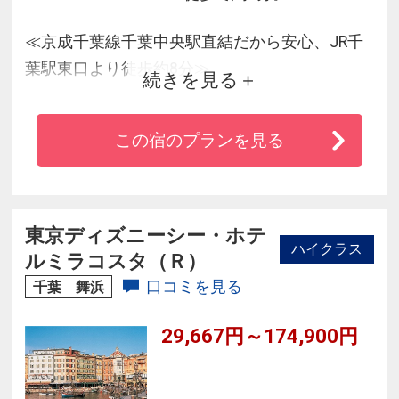
≪京成千葉線千葉中央駅直結だから安心、JR千
葉駅東口より徒歩約8分≫
続きを見る
★東京ディズニーリゾート（Ｒ）グッドネイバ
ーホテル！TDRへ無料送迎有（予約先着順）
この宿のプランを見る
★シネマ、ショッピング、グルメが楽しめる複
合施設「ミラマーレ」に併設♪
★全客室Wi-Fi完備。館内は生花の香りに包まれ
た寛ぎの空間♪
東京ディズニーシー・ホテ
ハイクラス
ルミラコスタ（Ｒ）
口コミを見る
千葉 舞浜
29,667円～174,900円