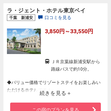
等日本最大級のスポーツリラクゼーション施設
を用意、優雅なホテルライフをお楽しみいただ
ラ・ジェント・ホテル東京ベイ
けます。
口コミを見る
千葉 新浦安
3,850円～33,550円
ＪＲ京葉線新浦安駅から
路線バスで約10分。
◆バリュー価格でリゾートステイをお楽しみい
ただけるホテルです！
続きを見る
◆様々なリクエストにお応えするお部屋タイプ
がございますので、ファミリーにもグループに
この宿のプランを見る