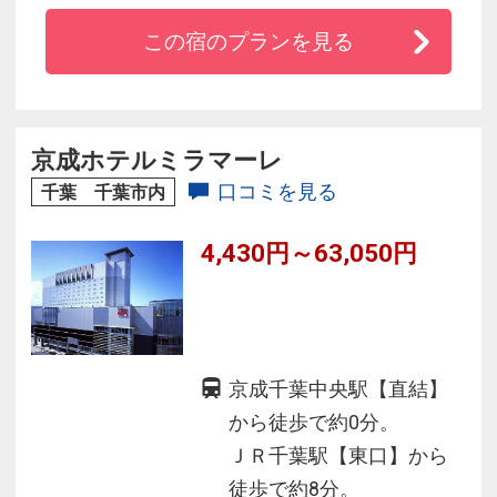
から3駅16分♪
この宿のプランを見る
★幕張メッセへは徒歩３分！楽々アクセス♪
★ZOZOマリンスタジアムまで徒歩10分！
★三井アウトレットパーク幕張がホテル目の前
に増床！
京成ホテルミラマーレ
★地元の方にもご愛顧いただいているレストラ
口コミを見る
千葉 千葉市内
ン「ラ・フォーレ」が人気♪
4,430円～63,050円
京成千葉中央駅【直結】
から徒歩で約0分。
ＪＲ千葉駅【東口】から
徒歩で約8分。