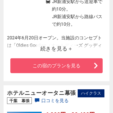
JR新浦安駅から送迎車で
約10分。
JR新浦安駅から路線バス
で約10分。
2024年6月20日オープン。当施設のコンセプト
は「Oldies Goodies（オールディーズ グッディ
続きを見る
ーズ）」。館内のデザインには、1955年頃のア
メリカの世界観をモチーフに展開します。加え
この宿のプランを見る
てテーマパークを目的に宿泊される方々にとっ
て、ストレスフリーな滞在の実現を目指しま
す。
ホテルニューオータニ幕張
ハイクラス
口コミを見る
千葉 幕張