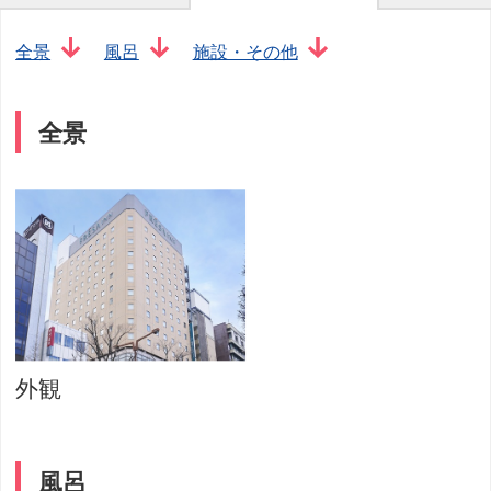
全景
風呂
施設・その他
全景
外観
風呂