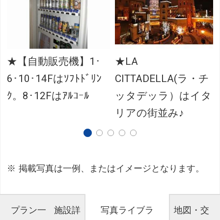
★【自動販売機】1･
★LA
6･10･14Fはｿﾌﾄﾄﾞﾘﾝ
CITTADELLA(ラ・チ
ｸ。8･12Fはｱﾙｺｰﾙ
ッタデッラ）はイタ
リアの街並み♪
掲載写真は一例、またはイメージとなります。
プラン一
施設詳
写真ライブラ
地図・交