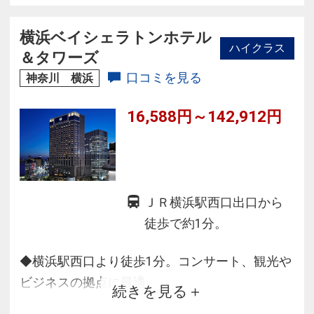
地域の厳選された食材を使用した多彩な料理
を、バーでは美しい夜景を背景に贅沢なひと時
横浜ベイシェラトンホテル
ハイクラス
をお楽しみください。
＆タワーズ
口コミを見る
神奈川 横浜
16,588円～142,912円
ＪＲ横浜駅西口出口から
徒歩で約1分。
◆横浜駅西口より徒歩1分。コンサート、観光や
ビジネスの拠点に最適
続きを見る
◆快適を追求したシェラトンシグネチャーベッ