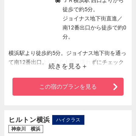
ＪＲ横浜駅 西口よりから
徒歩で約5分。
ジョイナス地下街直進／
南12番出口から徒歩で約0
分。
横浜駅より徒歩約5分。ジョイナス地下街を通っ
て南12番出口よりすぐ！雨に濡れずにチェック
続きを見る
イン可能。専用駐車場完備！
◆チェックイン前、チェックアウト後のお荷物
この宿のプランを見る
をフロントにてお預かりいたします。
◆みなとみらい・元町中華街へは地下鉄で1本で
横浜観光にもアクセス抜群！
ヒルトン横浜
ハイクラス
神奈川 横浜