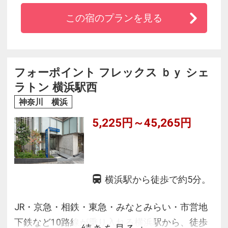
ドを全室に完備・Ｗｉｆｉ無料！
この宿のプランを見る
◆朝食ブッフェは神奈川県産食材にこだわった
「神奈川朝食」ブッフェ
◆26階の宿泊者専用ラウンジの「シェラトンク
ラブ ラウンジ」からの美しい夜景もお楽しみく
フォーポイント フレックス ｂｙ シェ
ださい
ラトン 横浜駅西
神奈川 横浜
5,225円～45,265円
横浜駅から徒歩で約5分。
JR・京急・相鉄・東急・みなとみらい・市営地
下鉄など10路線が乗り入れる横浜駅から、徒歩