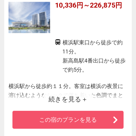
10,336円～226,875円
横浜駅東口から徒歩で約
11分。
新高島駅4番出口から徒歩
で約5分。
横浜駅から徒歩約１１分。客室は横浜の夜景に
溶け込むようなシックで落ち着いた色調でまと
続きを見る
められアールデコの特徴的な装飾が施されてい
ます。足元まで広がる全面窓を採用し、窓際に
この宿のプランを見る
立つとまるで横浜の夜景に浮かんでいるような
感覚になります。レストランでは、神奈川や各