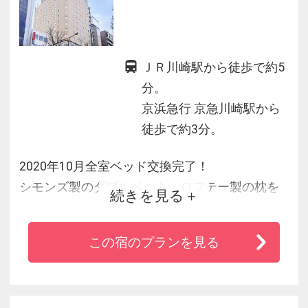
ＪＲ川崎駅から徒歩で約5
分。
京浜急行 京急川崎駅から
徒歩で約3分。
2020年10月全室ベッド交換完了！
シモンズ製のダブルベット・ロフテー製の枕を
続きを見る
採用し、快適且つゆっくりお寛ぎいただけるワ
ンランク上の空間作り。
この宿のプランを見る
JR川崎駅・京急川崎駅どちらも徒歩5分で羽田・
都心へもアクセス楽々♪ 全室Wi-Fi対応！
全室除菌液パウチ導入・自動チェックイン・ア