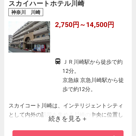
ウト機設置♪豊富のフリーアメニティで楽ちんお
スカイハートホテル川崎
泊り☆
神奈川 川崎
2,750円～14,500円
ＪＲ川崎駅から徒歩で約
12分。
京急線 京急川崎駅から徒
歩で約12分。
スカイコート川崎は、インテリジェントシティ
として内外の話題を集める川崎の中央に位置し
続きを見る
ています。東京へ１８分、横浜へ８分というフ
ットワークの良さ。京浜をビジネスエリアとし