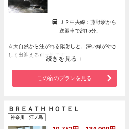
ＪＲ中央線：藤野駅から
送迎車で約15分。
☆大自然から注がれる陽射しと、深い緑がやさ
しく出迎える別天地です。
続きを見る
☆高尾山・陣馬山ハイキングの方にも人気の宿
です。
この宿のプランを見る
☆料理は、猪鍋や鹿ステーキの珍味・岩魚や鮎
などの川魚に
柚子や山菜料理と、まごころを込めて旬を盛り
ます。
ＢＲＥＡＴＨ ＨＯＴＥＬ
☆囲碁・将棋室は１５盤・３０名様までお楽し
神奈川 江ノ島
みいただけます。
10,752円～134,090円