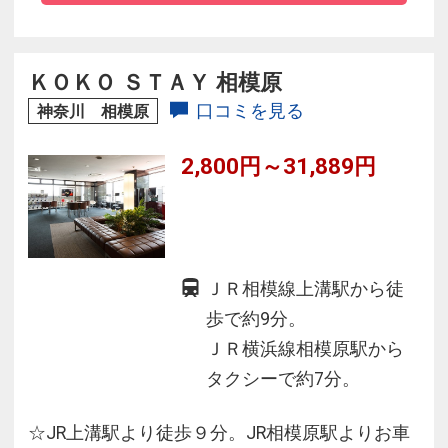
いた空間インターネット回線やバス・トイレ・
洗面台が分かれた機能的な造りなど、ビスタな
らではのこだわりが満載です。
ＫＯＫＯ ＳＴＡＹ 相模原
口コミを見る
神奈川 相模原
2,800円～31,889円
ＪＲ相模線上溝駅から徒
歩で約9分。
ＪＲ横浜線相模原駅から
タクシーで約7分。
☆JR上溝駅より徒歩９分。JR相模原駅よりお車