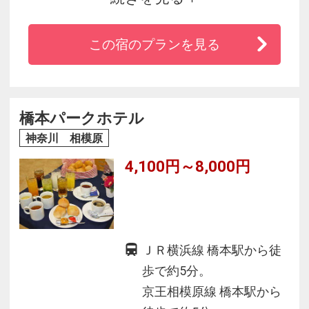
Ｗｉ‐Ｆｉ接続可。駐車場１１９台無料。日帰り
ハイキングも楽しめる人気観光スポット大山
この宿のプランを見る
（おおやま）まで車で約２０分。今春開業５０
周年を迎えて１０月１日にケーブルカーをリニ
ューアル。春は花々、夏は新緑、秋は紅葉を満
喫することが出来ます。朝食の焼立てパンも大
橋本パークホテル
変ご好評頂いてます。
神奈川 相模原
4,100円～8,000円
ＪＲ横浜線 橋本駅から徒
歩で約5分。
京王相模原線 橋本駅から