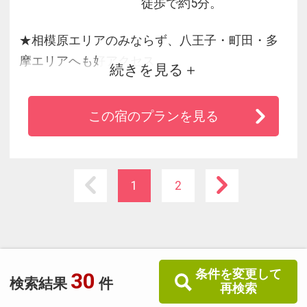
徒歩で約5分。
★相模原エリアのみならず、八王子・町田・多
摩エリアへも好アクセス
続きを見る
★全室WI-FI使用可。駐車場無料（１５台先着
順）
この宿のプランを見る
★パンやスープもある朝の無料ドリンクバーが
好評です。
1
2
条件を変更して
30
検索結果
件
再検索