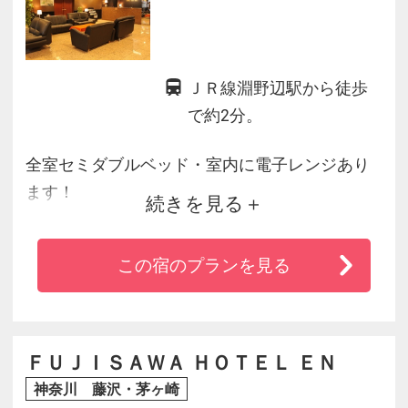
ＪＲ線淵野辺駅から徒歩
で約2分。
全室セミダブルベッド・室内に電子レンジあり
ます！
続きを見る
桜美林大学・青山学院大学・麻布大学へアクセ
ス良好☆
この宿のプランを見る
横浜エリアへもJR横浜線でアクセス可能です♪
他にも町田駅、新横浜駅、八王子駅へも乗り換
えいらずです。
テナントにございます焼鳥御膳も元気に営業中
ＦＵＪＩＳＡＷＡ ＨＯＴＥＬ ＥＮ
です。
神奈川 藤沢・茅ヶ崎