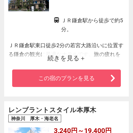
ＪＲ鎌倉駅から徒歩で約5
分。
ＪＲ鎌倉駅東口徒歩2分の若宮大路沿いに位置す
る鎌倉の観光に最適なホテルです。旅の疲れを
続きを見る
いやす木のぬくもりを感じるロビーが皆さまを
お迎えします。客室は全室禁煙と洗い場つきバ
この宿のプランを見る
スルームを完備。足元まで広がる大きな窓から
鎌倉らしい景色を望むプレミアムコーナールー
ムや、ゆったりとした設えが心をほどくスーペ
リアルームなど、全12種類のお部屋をご用意し
レンブラントスタイル本厚木
ています。
神奈川 厚木・海老名
3,240円～19,400円