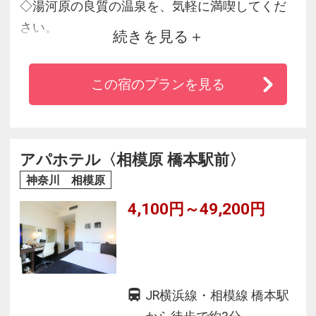
◇湯河原の良質の温泉を、気軽に満喫してくだ
さい。
続きを見る
東名高速秦野中井インターからすぐ！
◇宿泊はリーズナブルな価格で、食事は本格料
この宿のプランを見る
理から軽食まで。
極上の温・泊・食・遊を心ゆくまでお楽しみく
ださい。
◇秦野は神奈川の屋根といわれる「丹沢」の豊
アパホテル〈相模原 橋本駅前〉
かで美しい自然にだかれ、
神奈川 相模原
環境庁認定の全国名水百選にも選ばれた水の美
4,100円～49,200円
味しい町です。
JR横浜線・相模線 橋本駅