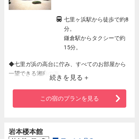
七里ヶ浜駅から徒歩で約8
分。
鎌倉駅からタクシーで約
15分。
◆七里ガ浜の高台に佇み、すべてのお部屋から
一望できる湘南の海。
続きを見る
◆開放感と落ち着いた雰囲気の本格的なリゾー
トホテル。
この宿のプランを見る
◆併設レストランでは相模湾の旬の素材を生か
したフランス料理が楽しめます。
◆江ノ島電鉄七里ヶ浜駅より送迎もあり便利
岩本楼本館