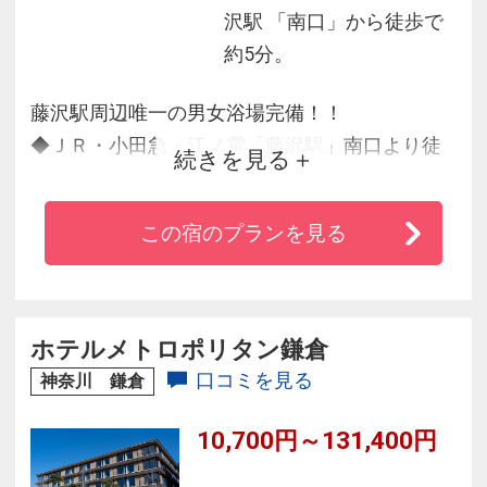
沢駅 「南口」から徒歩で
約5分。
藤沢駅周辺唯一の男女浴場完備！！
◆ＪＲ・小田急・江ノ電「藤沢駅」南口より徒
続きを見る
歩５分で観光やビジネスに好アクセス。
「藤沢駅」から江ノ電で「江ノ島」まで１１
この宿のプランを見る
分、「鎌倉」まで３４分
◇受験生の宿にも【日本大学生物資源学部キャ
ンパスまで電車で約15分】
◆ホテル館内には、１０店舗以上の飲食店、周
ホテルメトロポリタン鎌倉
辺には大型スーパー、専門店街もあり大変便
口コミを見る
神奈川 鎌倉
利。
10,700円～131,400円