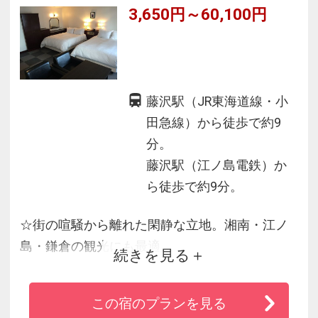
3,650円～60,100円
藤沢駅（JR東海道線・小
田急線）から徒歩で約9
分。
藤沢駅（江ノ島電鉄）か
ら徒歩で約9分。
☆街の喧騒から離れた閑静な立地。湘南・江ノ
島・鎌倉の観光にも最適
続きを見る
☆湘南エリアのビジネスや観光の拠点にとても
便利!!
この宿のプランを見る
☆全客室ＬＡＮ接続対応、液晶ＴＶ完備。