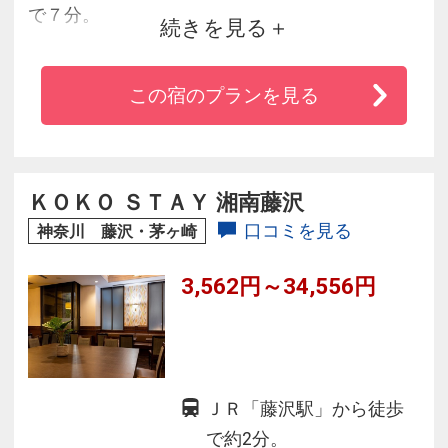
で７分。
続きを見る
☆お車でのアクセス抜群。無料の駐車場、大浴
場（男女入替制）をご用意。
この宿のプランを見る
☆朝食と夕食はこだわりの手作りバイキングス
タイルにてご提供。
☆客室は清潔でシックなインテリア。
～スタッフ一同、安心できるプラスワンのサー
ＫＯＫＯ ＳＴＡＹ 湘南藤沢
ビスを目指しております～
口コミを見る
神奈川 藤沢・茅ヶ崎
3,562円～34,556円
ＪＲ「藤沢駅」から徒歩
で約2分。