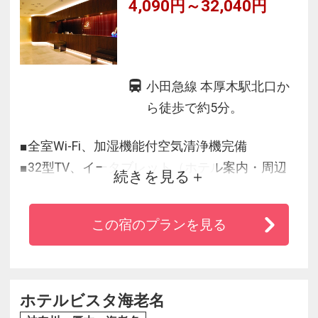
4,090円～32,040円
小田急線 本厚木駅北口か
ら徒歩で約5分。
■全室Wi-Fi、加湿機能付空気清浄機完備
■32型TV、イータブレット（ホテル案内・周辺
続きを見る
施設案内・観光案内専用タブレット）設置
■4つのレストラン＆バーを完備
この宿のプランを見る
■小田急線・厚木駅より徒歩5分
■東海大学湘南キャンパスまで電車で約20分
ホテルビスタ海老名