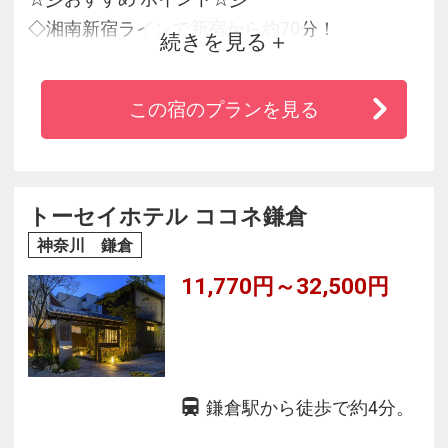
◇湘南新宿ラインで新宿から約70分！
続きを見る
◇2017年に客室とスパ施設をリニューアル
◇湘南の海と空が広がるグランドパノラマを体
この宿のプランを見る
感♪
◇大人がリラックスできる充実の温泉・スパ施
設
トーセイホテル ココネ鎌倉
神奈川 鎌倉
11,770円～32,500円
鎌倉駅から徒歩で約4分。