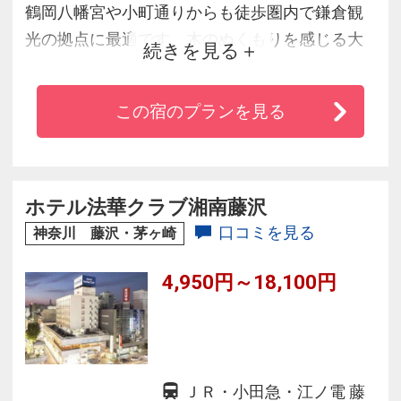
鶴岡八幡宮や小町通りからも徒歩圏内で鎌倉観
光の拠点に最適です。木のぬくもりを感じる大
続きを見る
浴場は旅の疲れを心地よく癒します。炊き立て
の珈琲やハーブティーをお楽しみ頂ける無料ド
この宿のプランを見る
リンクコーナーや、漫画読み放題など、充実し
たサービスでお客様をお迎えいたします。
ホテル法華クラブ湘南藤沢
口コミを見る
神奈川 藤沢・茅ヶ崎
4,950円～18,100円
ＪＲ・小田急・江ノ電 藤