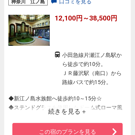
口コミを見る
神奈川 江ノ島
12,100円～38,500円
小田急線片瀬江ノ島駅か
ら徒歩で約10分。
ＪＲ藤沢駅（南口）から
路線バスで約15分。
◆新江ノ島水族館へ徒歩約10～15分☆
◆ステンドグラスを使用したドーム式ローマ風
続きを見る
呂と弁天洞窟風呂がおすすめ
◆湘南ならではの活きの良い地元で採れた食材
この宿のプランを見る
を使用したお料理も自慢です