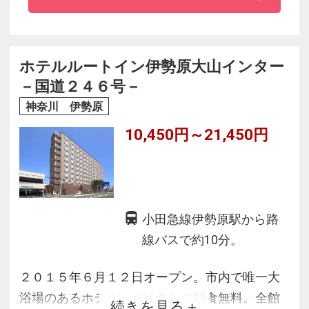
◆最上のリラックスするための豊富なアメニテ
ィ
◆天然ラジウム鉱石（バドガシュタイン鉱石）
ホテルルートイン伊勢原大山インター
が館内の随所に埋め込まれていて
－国道２４６号－
滞在するだけで健やかな自分を取り戻すSmart
神奈川 伊勢原
wellnessが体験できます。
10,450円～21,450円
小田急線伊勢原駅から路
線バスで約10分。
２０１５年６月１２日オープン。市内で唯一大
浴場のあるホテル。バイキング朝食無料。全館
続きを見る