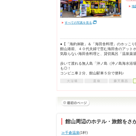
地
すべての写真を見る
●【「海釣体験」＆「海田舎料理」のホッこり
館山港前、４０代夫婦で営む海田舎のアット
気取らない海田舎料理と、貸切風呂「温泉薬湯
歩いて渡れる無人島「沖ノ島（沖ノ島海水浴
も◎！
コンビニ車２分、館山駅車５分で便利♪
館山周辺のホテル・旅館をさ
≫千倉温泉
(1軒)