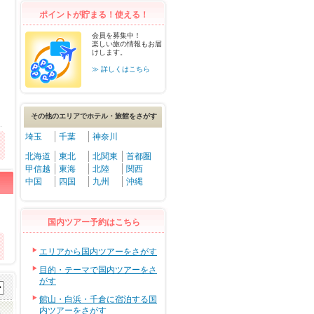
ポイントが貯まる！使える！
会員を募集中！
楽しい旅の情報もお届
けします。
≫ 詳しくはこちら
その他のエリアでホテル・旅館をさがす
埼玉
千葉
神奈川
北海道
東北
北関東
首都圏
甲信越
東海
北陸
関西
中国
四国
九州
沖縄
国内ツアー予約はこちら
エリアから国内ツアーをさがす
目的・テーマで国内ツアーをさ
がす
館山・白浜・千倉に宿泊する国
内ツアーをさがす