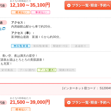
おとな1名様あたり
12,100～35,100円
アクセス：
内房線館山駅から車で約20分。
図
アクセス（車）：
富津館山道路 富浦ＩＣから約30分。
、青い空、夜は満天の星空！
家源泉お湯はとろとろの美肌源泉！
設も充実！
[インターネット宿コード： S120049
おとな1名様あたり
21,500～39,000円