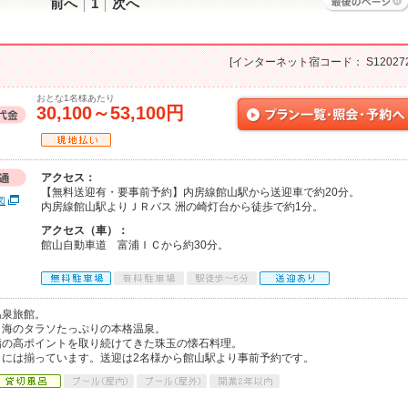
前へ
1
次へ
[インターネット宿コード： S120272
おとな1名様あたり
30,100～53,100円
アクセス：
【無料送迎有・要事前予約】内房線館山駅から送迎車で約20分。
図
内房線館山駅よりＪＲバス 洲の崎灯台から徒歩で約1分。
アクセス（車）：
館山自動車道 富浦ＩＣから約30分。
温泉旅館。
、海のタラソたっぷりの本格温泉。
指の高ポイントを取り続けてきた珠玉の懐石料理。
には揃っています。送迎は2名様から館山駅より事前予約です。