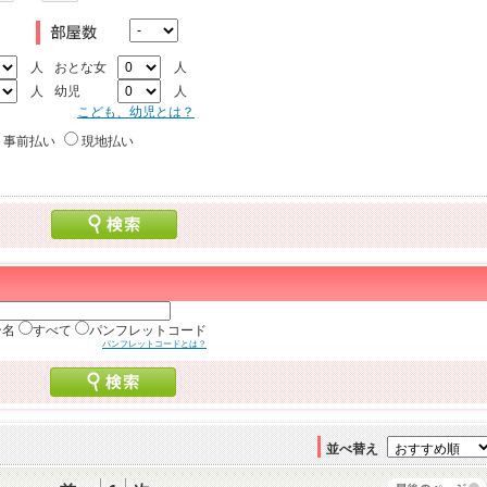
人
おとな女
人
人
幼児
人
こども、幼児とは？
事前払い
現地払い
ン名
すべて
パンフレットコード
パンフレットコードとは？
並べ替え