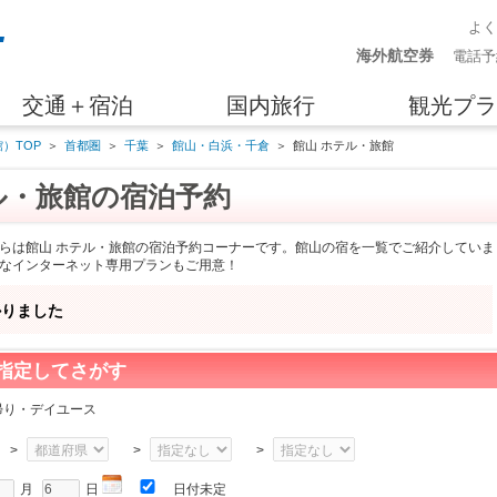
よ
海外航空券
電話予
交通＋宿泊
国内旅行
観光プラ
）TOP
＞
首都圏
＞
千葉
＞
館山・白浜・千倉
＞
館山 ホテル・旅館
ル・旅館の宿泊予約
らは館山 ホテル・旅館の宿泊予約コーナーです。館山の宿を一覧でご紹介していま
なインターネット専用プランもご用意！
かりました
指定してさがす
帰り・デイユース
>
>
>
月
日
日付未定