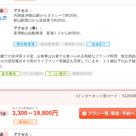
アクセス：
内房線JR館山駅からタクシーで約20分。
図
館山駅西口から送迎車で約20分。
アクセス（車）：
富津館山自動車道 富浦ＩＣから約30分。
階建ての全洋室２６室。お食事はお箸でも食べられる気軽なフランス料理。地元房総
ほかの貸切風呂６カ所やライブラリー等施設も充実しています。１２歳以下のお子様
ん。
[インターネット宿コード： S120190
おとな1名様あたり
3,300～19,800円
アクセス：