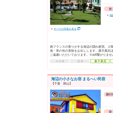
地
すべての写真を見る
南フランスの香りがする海辺の隠れ家宿。２
海・里の旬の美味をお出しします。露天風呂
ご遠慮いただいております。※wifi繋がりませ
海辺の小さなお宿 まるへい民宿
【千葉 館山】