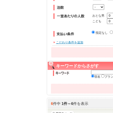
おとな男
こども
指定なし
こだわり条件を追加
キーワードからさがす
宿名
プラ
6
件中
1
件～
6
件を表示