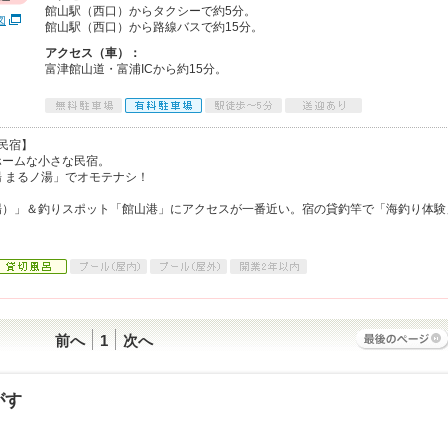
館山駅（西口）からタクシーで約5分。
図
館山駅（西口）から路線バスで約15分。
アクセス（車）：
富津館山道・富浦ICから約15分。
民宿】
ホームな小さな民宿。
 まるノ湯」でオモテナシ！
場）」＆釣りスポット「館山港」にアクセスが一番近い。宿の貸釣竿で「海釣り体験
前へ
1
次へ
がす