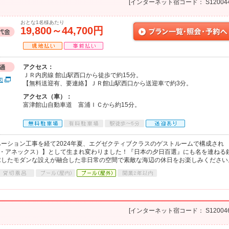
[インターネット宿コード： S120044
おとな1名様あたり
19,800～44,700円
アクセス：
ＪＲ内房線 館山駅西口から徒歩で約15分。
図
【無料送迎有、要連絡】ＪＲ館山駅西口から送迎車で約3分。
アクセス（車）：
富津館山自動車道 富浦ＩＣから約15分。
ーション工事を経て2024年夏、エグゼクティブクラスのゲストルームで構成され
（ジ・アネックス）】として生まれ変わりました！『日本の夕日百選』にも名を連ねる
求したモダンな設えが融合した非日常の空間で素敵な海辺の休日をお楽しみください
[インターネット宿コード： S120046