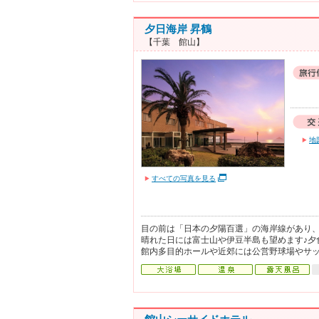
夕日海岸 昇鶴
【千葉 館山】
地
すべての写真を見る
目の前は「日本の夕陽百選」の海岸線があり
晴れた日には富士山や伊豆半島も望めます♪夕
館内多目的ホールや近郊には公営野球場やサ