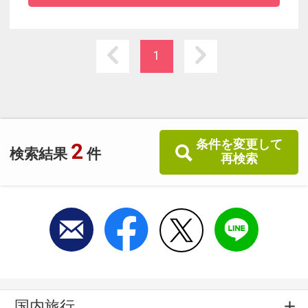
にプライベートな時間をお過ごし頂けます。
全室ミニキッチン、洗濯機、乾燥機を完備で長
期滞在もＯＫ！
1
客室内と1階ロビーWi-Fi接続無料！
勝浦駅より徒歩約20分。
無料駐車場有予約不要（約５０台分先着順）
条件を変更して
2
検索結果
件
再検索
国内旅行