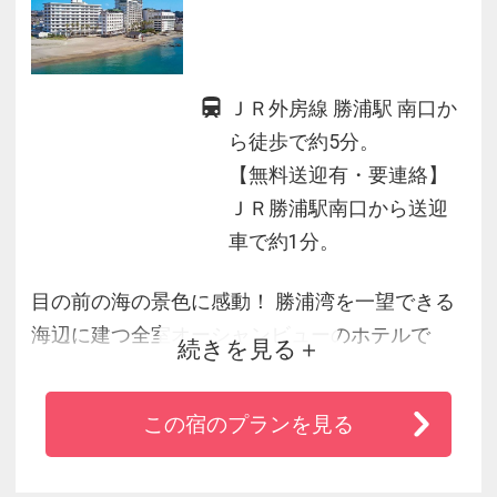
ＪＲ外房線 勝浦駅 南口か
ら徒歩で約5分。
【無料送迎有・要連絡】
ＪＲ勝浦駅南口から送迎
車で約1分。
目の前の海の景色に感動！ 勝浦湾を一望できる
海辺に建つ全室オーシャンビューのホテルで
続きを見る
す。
地上４０メートルにある温泉展望風呂もお楽し
この宿のプランを見る
みいただけます。
水着で遊べる全天候型スパゾーンには多くのス