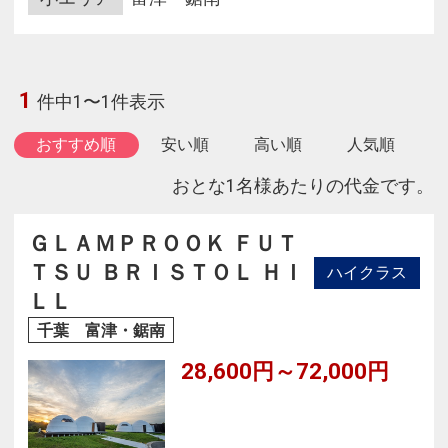
1
件中1〜1件表示
おすすめ順
安い順
高い順
人気順
おとな1名様あたりの代金です。
ＧＬＡＭＰＲＯＯＫ ＦＵＴ
ＴＳＵ ＢＲＩＳＴＯＬ ＨＩ
ハイクラス
ＬＬ
千葉 富津・鋸南
28,600円～72,000円