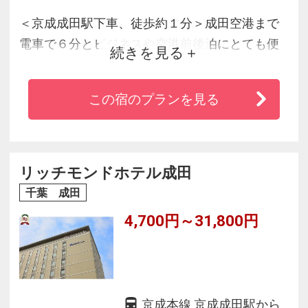
＜京成成田駅下車、徒歩約１分＞成田空港まで
電車で６分とビジネスや空港前後泊にとても便
続きを見る
利。全室Ｗｉ-Ｆｉご利用無料♪
四季折々の祭りで賑わう成田山新勝寺まで徒歩
この宿のプランを見る
１５分。ゆっくりと成田山公園や参道の散策を
お楽しみ頂けます。
リッチモンドホテル成田
千葉 成田
4,700円～31,800円
京成本線 京成成田駅から