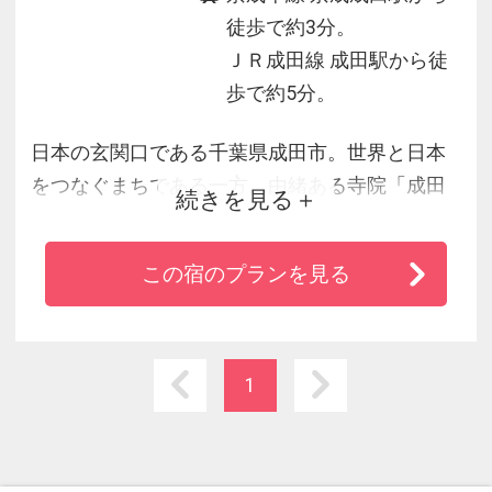
徒歩で約3分。
ＪＲ成田線 成田駅から徒
歩で約5分。
日本の玄関口である千葉県成田市。世界と日本
をつなぐまちである一方、由緒ある寺院「成田
続きを見る
山新勝寺」があり、和文化も根を下ろしている
歴史的なまちでもあります。そんな中、リッチ
この宿のプランを見る
モンドホテル成田は２００９年にオープン致し
ました。旅行の前後泊・成田山観光・ビジネス
などあらゆる目的で成田にお越しになるお客様
をあたたかくお出迎え致します。
1
11